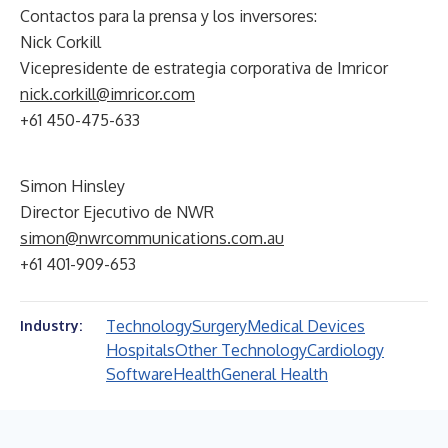
Contactos para la prensa y los inversores:
Nick Corkill
Vicepresidente de estrategia corporativa de Imricor
nick.corkill@imricor.com
+61 450-475-633
Simon Hinsley
Director Ejecutivo de NWR
simon@nwrcommunications.com.au
+61 401-909-653
Technology
Surgery
Medical Devices
Industry:
Hospitals
Other Technology
Cardiology
Software
Health
General Health