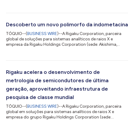
Akishima, Tóquio; CEO: Jun Kawakami; "Rigaku"), inaugurou o
Centro de Soluções Rigaku Osaka (RSC-Osaka) em sua fábrica
em Osaka. A nova instalação centraliza e expande o
treinamento prático para engenheiros de serviço de campo
que dão suporte a sistemas de metrologia de semicondutores,
Descoberto um novo polimorfo da indometacina
fortalecendo as capacidades globais de serviço...
TÓQUIO--(
BUSINESS WIRE
)--A Rigaku Corporation, parceira
global de soluções para sistemas analíticos de raios X e
empresa da Rigaku Holdings Corporation (sede: Akishima,
Tóquio; CEO: Jun Kawakami; "Rigaku"), anunciou que os
resultados de um projeto de pesquisa conjunta realizada com
a Shionogi & Co., Ltd., JEOL Ltd. e Universidade Farmacêutica
Meiji foram publicados no Crystal Growth & Design, periódico
internacional de renome mundial na área de cristalografia. Essa
Rigaku acelera o desenvolvimento de
pesquisa descobriu um...
metrologia de semicondutores de última
geração, aproveitando infraestrutura de
pesquisa de classe mundial
TÓQUIO--(
BUSINESS WIRE
)--A Rigaku Corporation, parceira
global em soluções para sistemas analíticos de raios X e
empresa do grupo Rigaku Holdings Corporation (sede:
Akishima, Tóquio; CEO: Jun Kawakami; “Rigaku”), anunciou a
expansão do desenvolvimento de tecnologias de metrologia
para semicondutores de última geração, aproveitando