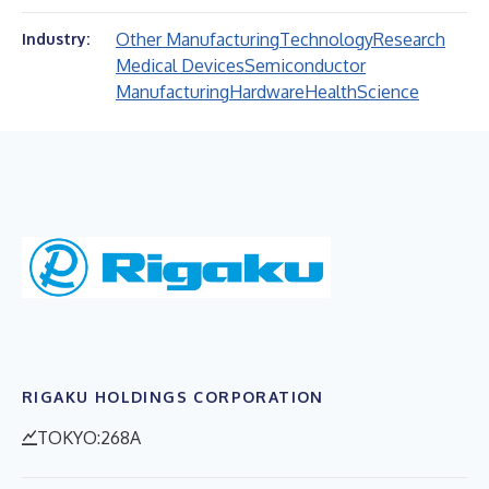
Other Manufacturing
Technology
Research
Industry:
Medical Devices
Semiconductor
Manufacturing
Hardware
Health
Science
RIGAKU HOLDINGS CORPORATION
TOKYO:268A