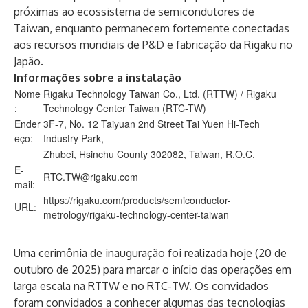
próximas ao ecossistema de semicondutores de
Taiwan, enquanto permanecem fortemente conectadas
aos recursos mundiais de P&D e fabricação da Rigaku no
Japão.
Informações sobre a instalação
Nome
Rigaku Technology Taiwan Co., Ltd. (RTTW) / Rigaku
:
Technology Center Taiwan (RTC-TW)
Ender
3F-7, No. 12 Taiyuan 2nd Street Tai Yuen Hi-Tech
eço:
Industry Park,
Zhubei, Hsinchu County 302082, Taiwan, R.O.C.
E-
RTC.TW@rigaku.com
mail:
https://rigaku.com/products/semiconductor-
URL:
metrology/rigaku-technology-center-taiwan
Uma cerimônia de inauguração foi realizada hoje (20 de
outubro de 2025) para marcar o início das operações em
larga escala na RTTW e no RTC-TW. Os convidados
foram convidados a conhecer algumas das tecnologias