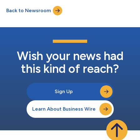
ambientes de pesquisa globais. Como parte dessa iniciativa, a
Back to Newsroom
Rigaku está trabalhando com o imec, um centro de pesquisa e
inovação em semicondutores líder mundial, co...
Wish your news had
this kind of reach?
Sign Up
Learn About Business Wire