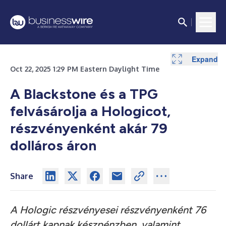
Expand
Oct 22, 2025 1:29 PM Eastern Daylight Time
A Blackstone és a TPG
felvásárolja a Hologicot,
részvényenként akár 79
dolláros áron
Share
A Hologic részvényesei részvényenként 76
dollárt kapnak készpénzben, valamint