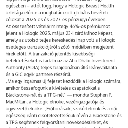
egészben – attól függ, hogy a Hologic Breast Health
üzletága eléri-e a meghatározott globális bevételi
célokat a 2026-os és 2027-es pénzügyi években.
Az összesített vételár mintegy 46%-os prémiumot
jelent a Hologic 2025. május 23-i záróárához képest,
amely az utolsó teljes kereskedési nap volt a Hologic
esetleges tranzakciójáról szóló, médiában megjelent
hírek előtt. A tranzakció jelentős kisebbségi
befektetéseket is tartalmaz az Abu Dhabi Investment
Authority (ADIA) teljes tulajdonában álló leányvállalata
és a GIC egyik partnere részéről.
„Ma egy izgalmas új fejezet kezdődik a Hologic számára,
amikor összefogunk a kivételes csapatokkal a
Blackstone-nál és a TPG-nél” — mondta Stephen P.
MacMillan, a Hologic elnöke, vezérigazgatója és
ügyvezető elnöke. „Erőforrásaik, szakértelmük és a női
egészség iránti elkötelezettségük révén a Blackstone és
a TPG segítenek felgyorsítani növekedésünket, és