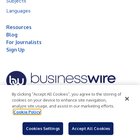
Subjects
Languages
Resources
Blog
For Journalists
Sign Up
By clicking “Accept All Cookies”, you agree to the storing of
© 2026 Business Wire, Inc.
cookies on your device to enhance site navigation,
analyze site usage, and assist in our marketing efforts.
Privacy Policy
Cookie Policy
Accessibility Statement
Cookie Policy
Terms of Use
Legal
Cookies Settings
Accept All Cookies