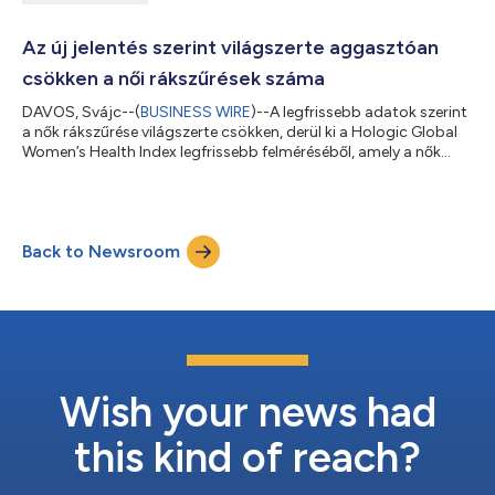
Az új jelentés szerint világszerte aggasztóan
csökken a női rákszűrések száma
DAVOS, Svájc--(
BUSINESS WIRE
)--A legfrissebb adatok szerint
a nők rákszűrése világszerte csökken, derül ki a Hologic Global
Women’s Health Index legfrissebb felméréséből, amely a nők
egészségére és jólétére vonatkozó egyik legnagyobb
adatgyűjtemény. A Hologic, Inc. (Nasdaq: HOLX), egy vezetői
női egészségügyi innovátor, a Gallup partnereként hozta létre
az Indexet. Az Index immáron negyedik éve vet fel új aggályokat
Back to Newsroom
a nők egészségének romló tendenciáival kapcsolatban. Az Index
történetében elős...
Wish your news had
this kind of reach?