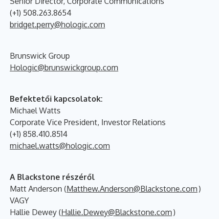
Senior Director, Corporate Communications
(+1) 508.263.8654
bridget.perry@hologic.com
Brunswick Group
Hologic@brunswickgroup.com
Befektetői kapcsolatok:
Michael Watts
Corporate Vice President, Investor Relations
(+1) 858.410.8514
michael.watts@hologic.com
A Blackstone részéről
Matt Anderson (
Matthew.Anderson@Blackstone.com
)
VAGY
Hallie Dewey (
Hallie.Dewey@Blackstone.com
)