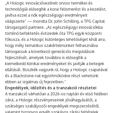
„A Hologic innovációvezérelt orvosi termékei és
technológiái elősegítik a korai felismerést és a kezelést,
javítva ezzel a nők egészségügyi eredményeit
világszerte” — mondta Dr. John Schilling, a TPG Capital
társigazgató partnere. „Az egészségügyi innovációkba
történő befektetés évtizedek óta TPG egyik központi
fókusza, és a Hologic különleges lehetőséget kínál arra,
hogy mély tematikus szakértelmünket felhasználva
támogassuk a következő generációs megoldások
fejlesztését, amelyek továbbra is elősegítik a
kiemelkedő klinikai eredményeket és javítják a betegek
ellátását. Büszkék vagyunk rá, hogy a Hologic csapatával
és a Blackstone-nal együttműködve részt vehetünk
ebben az izgalmas új fejezetben.”
Engedélyek, időzítés és a tranzakció részletei
A tranzakció várhatóan a 2026-os naptári év első felében
zárul, a Hologic részvényeseinek jóváhagyásától, a
szükséges szabályozói engedélyek megszerzésétől,
valamint bizonyos egyéb szokásos zárási feltételek