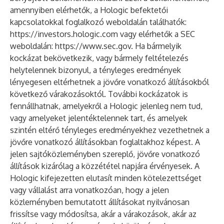
amennyiben elérhetők, a Hologic befektetői
kapcsolatokkal foglalkozó weboldalán találhatók:
https://investors.hologic.com
vagy elérhetők a SEC
weboldalán:
https://www.sec.gov
. Ha bármelyik
kockázat bekövetkezik, vagy bármely feltételezés
helytelennek bizonyul, a tényleges eredmények
lényegesen eltérhetnek a jövőre vonatkozó állításokból
következő várakozásoktól. További kockázatok is
fennállhatnak, amelyekről a Hologic jelenleg nem tud,
vagy amelyeket jelentéktelennek tart, és amelyek
szintén eltérő tényleges eredményekhez vezethetnek a
jövőre vonatkozó állításokban foglaltakhoz képest. A
jelen sajtóközleményben szereplő, jövőre vonatkozó
állítások kizárólag a közzététel napjára érvényesek. A
Hologic kifejezetten elutasít minden kötelezettséget
vagy vállalást arra vonatkozóan, hogy a jelen
közleményben bemutatott állításokat nyilvánosan
frissítse vagy módosítsa, akár a várakozások, akár az