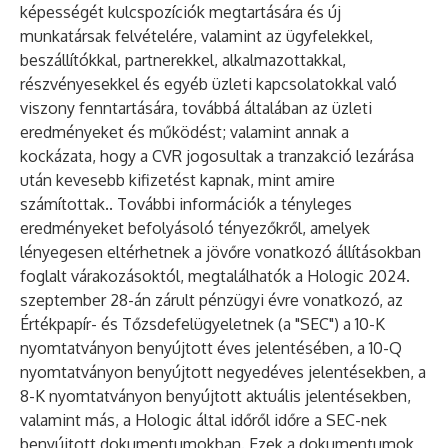
képességét kulcspozíciók megtartására és új
munkatársak felvételére, valamint az ügyfelekkel,
beszállítókkal, partnerekkel, alkalmazottakkal,
részvényesekkel és egyéb üzleti kapcsolatokkal való
viszony fenntartására, továbbá általában az üzleti
eredményeket és működést; valamint annak a
kockázata, hogy a CVR jogosultak a tranzakció lezárása
után kevesebb kifizetést kapnak, mint amire
számítottak.. További információk a tényleges
eredményeket befolyásoló tényezőkről, amelyek
lényegesen eltérhetnek a jövőre vonatkozó állításokban
foglalt várakozásoktól, megtalálhatók a Hologic 2024.
szeptember 28-án zárult pénzügyi évre vonatkozó, az
Értékpapír- és Tőzsdefelügyeletnek (a "
SEC
") a 10-K
nyomtatványon benyújtott éves jelentésében, a 10-Q
nyomtatványon benyújtott negyedéves jelentésekben, a
8-K nyomtatványon benyújtott aktuális jelentésekben,
valamint más, a Hologic által időről időre a SEC-nek
benyújtott dokumentumokban. Ezek a dokumentumok,