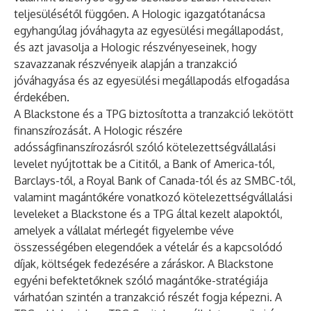
teljesülésétől függően. A Hologic igazgatótanácsa
egyhangúlag jóváhagyta az egyesülési megállapodást,
és azt javasolja a Hologic részvényeseinek, hogy
szavazzanak részvényeik alapján a tranzakció
jóváhagyása és az egyesülési megállapodás elfogadása
érdekében.
A Blackstone és a TPG biztosította a tranzakció lekötött
finanszírozását. A Hologic részére
adósságfinanszírozásról szóló kötelezettségvállalási
levelet nyújtottak be a Cititől, a Bank of America-tól,
Barclays-től, a Royal Bank of Canada-tól és az SMBC-től,
valamint magántőkére vonatkozó kötelezettségvállalási
leveleket a Blackstone és a TPG által kezelt alapoktól,
amelyek a vállalat mérlegét figyelembe véve
összességében elegendőek a vételár és a kapcsolódó
díjak, költségek fedezésére a záráskor. A Blackstone
egyéni befektetőknek szóló magántőke-stratégiája
várhatóan szintén a tranzakció részét fogja képezni. A