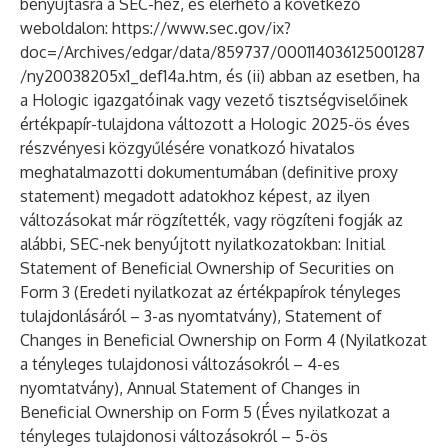
benyújtásra a SEC-hez, és elérhető a következő
weboldalon:
https://www.sec.gov/ix?
doc=/Archives/edgar/data/859737/000114036125001287
/ny20038205x1_def14a.htm
, és (ii) abban az esetben, ha
a Hologic igazgatóinak vagy vezető tisztségviselőinek
értékpapír-tulajdona változott a Hologic 2025-ös éves
részvényesi közgyűlésére vonatkozó hivatalos
meghatalmazotti dokumentumában (definitive proxy
statement) megadott adatokhoz képest, az ilyen
változásokat már rögzítették, vagy rögzíteni fogják az
alábbi, SEC-nek benyújtott nyilatkozatokban: Initial
Statement of Beneficial Ownership of Securities on
Form 3 (Eredeti nyilatkozat az értékpapírok tényleges
tulajdonlásáról – 3-as nyomtatvány), Statement of
Changes in Beneficial Ownership on Form 4 (Nyilatkozat
a tényleges tulajdonosi változásokról – 4-es
nyomtatvány), Annual Statement of Changes in
Beneficial Ownership on Form 5 (Éves nyilatkozat a
tényleges tulajdonosi változásokról – 5-ös