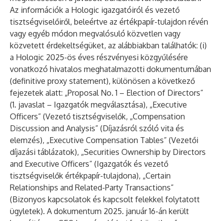
Az információk a Hologic igazgatóiról és vezető
tisztségviselőiről, beleértve az értékpapír-tulajdon révén
vagy egyéb módon megvalósuló közvetlen vagy
közvetett érdekeltségüket, az alábbiakban találhatók: (i)
a Hologic 2025-ös éves részvényesi közgyűlésére
vonatkozó hivatalos meghatalmazotti dokumentumában
(definitive proxy statement), különösen a következő
fejezetek alatt: „Proposal No. 1 – Election of Directors”
(1. javaslat – Igazgatók megválasztása), „Executive
Officers” (Vezető tisztségviselők, „Compensation
Discussion and Analysis” (Díjazásról szóló vita és
elemzés), „Executive Compensation Tables” (Vezetői
díjazási táblázatok), „Securities Ownership by Directors
and Executive Officers” (Igazgatók és vezető
tisztségviselők értékpapír-tulajdona), „Certain
Relationships and Related-Party Transactions”
(Bizonyos kapcsolatok és kapcsolt felekkel folytatott
ügyletek). A dokumentum 2025. január 16-án került