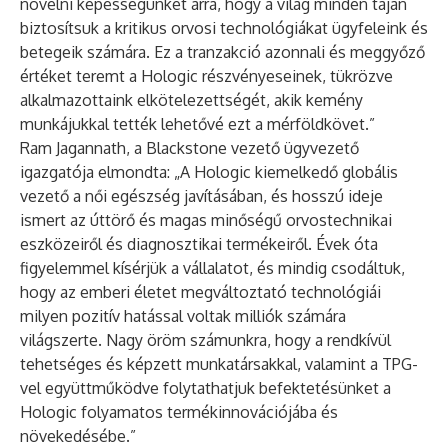
növelni képességünket arra, hogy a világ minden táján
biztosítsuk a kritikus orvosi technológiákat ügyfeleink és
betegeik számára. Ez a tranzakció azonnali és meggyőző
értéket teremt a Hologic részvényeseinek, tükrözve
alkalmazottaink elkötelezettségét, akik kemény
munkájukkal tették lehetővé ezt a mérföldkövet.”
Ram Jagannath, a Blackstone vezető ügyvezető
igazgatója elmondta: „A Hologic kiemelkedő globális
vezető a női egészség javításában, és hosszú ideje
ismert az úttörő és magas minőségű orvostechnikai
eszközeiről és diagnosztikai termékeiről. Évek óta
figyelemmel kísérjük a vállalatot, és mindig csodáltuk,
hogy az emberi életet megváltoztató technológiái
milyen pozitív hatással voltak milliók számára
világszerte. Nagy öröm számunkra, hogy a rendkívül
tehetséges és képzett munkatársakkal, valamint a TPG-
vel együttműködve folytathatjuk befektetésünket a
Hologic folyamatos termékinnovációjába és
növekedésébe.”