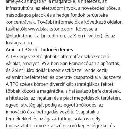
amelyek az ingatlan, a magántőke, a hitelezés, az
infrastruktúra, az élettudományok, a növekedési tőke, a
másodlagos piacok és a hedge fundok területeire
koncentrálnak. További információk a következő oldalon
találhatók:
www.blackstone.com
. Kövesse a
@blackstone-t a
LinkedIn-en
, az
X-en (Twitter)
, és az
Instagramon
.
Amit a TPG-ről tudni érdemes
A TPG egy vezető globális alternatív eszközkezelő
vállalat, amelyet 1992-ben San Franciscóban alapítottak,
és 261 milliárd dollár kezelt eszközzel rendelkezik,
valamint befektetési és operatív csapatokkal világszerte.
A TPG széles körben diverzifikált stratégiákba fektet,
többek között a magántőke, a hatásalapú befektetések,
a hitelezés, az ingatlan és a piaci megoldások területén,
egyedi stratégiáját pedig az együttműködés, az
innováció és a befogadás vezérli. Csapataik a
termékekkel és az ágazattal kapcsolatos mély
tapasztalatot ötvözik a széleskörű képességekkel és