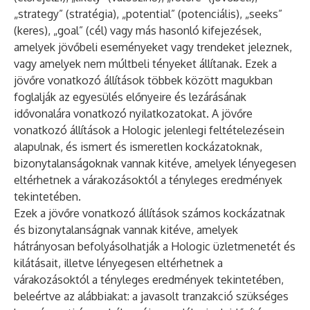
„strategy” (stratégia), „potential” (potenciális), „seeks”
(keres), „goal” (cél) vagy más hasonló kifejezések,
amelyek jövőbeli eseményeket vagy trendeket jeleznek,
vagy amelyek nem múltbeli tényeket állítanak. Ezek a
jövőre vonatkozó állítások többek között magukban
foglalják az egyesülés előnyeire és lezárásának
idővonalára vonatkozó nyilatkozatokat. A jövőre
vonatkozó állítások a Hologic jelenlegi feltételezésein
alapulnak, és ismert és ismeretlen kockázatoknak,
bizonytalanságoknak vannak kitéve, amelyek lényegesen
eltérhetnek a várakozásoktól a tényleges eredmények
tekintetében.
Ezek a jövőre vonatkozó állítások számos kockázatnak
és bizonytalanságnak vannak kitéve, amelyek
hátrányosan befolyásolhatják a Hologic üzletmenetét és
kilátásait, illetve lényegesen eltérhetnek a
várakozásoktól a tényleges eredmények tekintetében,
beleértve az alábbiakat: a javasolt tranzakció szükséges