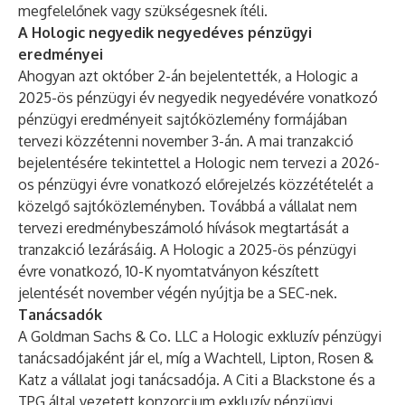
megfelelőnek vagy szükségesnek ítéli.
A Hologic negyedik negyedéves pénzügyi
eredményei
Ahogyan azt október 2-án bejelentették, a Hologic a
2025-ös pénzügyi év negyedik negyedévére vonatkozó
pénzügyi eredményeit sajtóközlemény formájában
tervezi közzétenni november 3-án. A mai tranzakció
bejelentésére tekintettel a Hologic nem tervezi a 2026-
os pénzügyi évre vonatkozó előrejelzés közzétételét a
közelgő sajtóközleményben. Továbbá a vállalat nem
tervezi eredménybeszámoló hívások megtartását a
tranzakció lezárásáig. A Hologic a 2025-ös pénzügyi
évre vonatkozó, 10-K nyomtatványon készített
jelentését november végén nyújtja be a SEC-nek.
Tanácsadók
A Goldman Sachs & Co. LLC a Hologic exkluzív pénzügyi
tanácsadójaként jár el, míg a Wachtell, Lipton, Rosen &
Katz a vállalat jogi tanácsadója. A Citi a Blackstone és a
TPG által vezetett konzorcium exkluzív pénzügyi