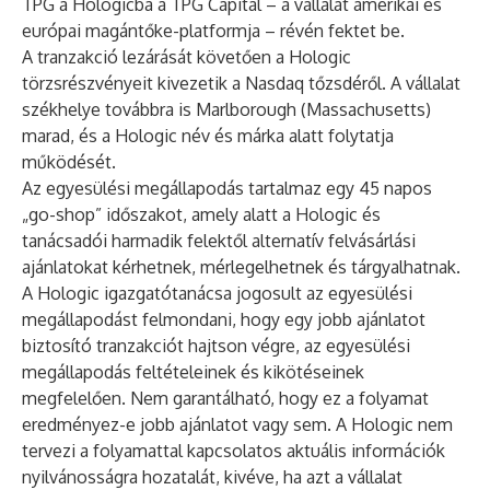
TPG a Hologicba a TPG Capital – a vállalat amerikai és
európai magántőke-platformja – révén fektet be.
A tranzakció lezárását követően a Hologic
törzsrészvényeit kivezetik a Nasdaq tőzsdéről. A vállalat
székhelye továbbra is Marlborough (Massachusetts)
marad, és a Hologic név és márka alatt folytatja
működését.
Az egyesülési megállapodás tartalmaz egy 45 napos
„go-shop” időszakot, amely alatt a Hologic és
tanácsadói harmadik felektől alternatív felvásárlási
ajánlatokat kérhetnek, mérlegelhetnek és tárgyalhatnak.
A Hologic igazgatótanácsa jogosult az egyesülési
megállapodást felmondani, hogy egy jobb ajánlatot
biztosító tranzakciót hajtson végre, az egyesülési
megállapodás feltételeinek és kikötéseinek
megfelelően. Nem garantálható, hogy ez a folyamat
eredményez-e jobb ajánlatot vagy sem. A Hologic nem
tervezi a folyamattal kapcsolatos aktuális információk
nyilvánosságra hozatalát, kivéve, ha azt a vállalat