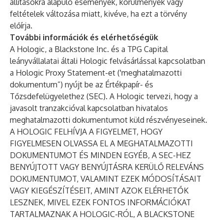
állításokra alapuló események, körülmények vagy
feltételek változása miatt, kivéve, ha ezt a törvény
előírja.
További információk és elérhetőségük
A Hologic, a Blackstone Inc. és a TPG Capital
leányvállalatai általi Hologic felvásárlással kapcsolatban
a Hologic Proxy Statement-et ('
meghatalmazotti
dokumentum
”) nyújt be az Értékpapír- és
Tőzsdefelügyelethez (SEC). A Hologic tervezi, hogy a
javasolt tranzakcióval kapcsolatban hivatalos
meghatalmazotti dokumentumot küld részvényeseinek.
A HOLOGIC FELHÍVJA A FIGYELMET, HOGY
FIGYELMESEN OLVASSA EL A MEGHATALMAZOTTI
DOKUMENTUMOT ÉS MINDEN EGYÉB, A SEC-HEZ
BENYÚJTOTT VAGY BENYÚJTÁSRA KERÜLŐ RELEVÁNS
DOKUMENTUMOT, VALAMINT EZEK MÓDOSÍTÁSAIT
VAGY KIEGÉSZÍTÉSEIT, AMINT AZOK ELÉRHETŐK
LESZNEK, MIVEL EZEK FONTOS INFORMÁCIÓKAT
TARTALMAZNAK A HOLOGIC-RÓL, A BLACKSTONE