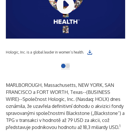
Hologic, Inc. is a global leader in women’s health.
MARLBOROUGH, Massachusetts, NEW YORK, SAN
FRANCISCO a FORT WORTH, Texas--(
BUSINESS
WIRE
)--
Společnost Hologic, Inc. (Nasdaq: HOLX) dnes
oznámila, že uzavřela definitivní dohodu o akvizici fondy
spravovanými společnostmi Blackstone („Blackstone“) a
TPG v transakci v hodnotě až 79 USD za akcii, což
1
představuje podnikovou hodnotu až 18,3 miliardy USD.