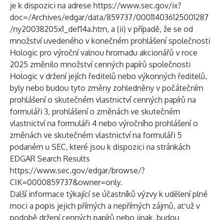
je k dispozici na adrese
https://www.sec.gov/ix?
doc=/Archives/edgar/data/859737/000114036125001287
/ny20038205x1_def14a.htm
, a (ii) v případě, že se od
množství uvedeného v konečném prohlášení společnosti
Hologic pro výroční valnou hromadu akcionářů v roce
2025 změnilo množství cenných papírů společnosti
Hologic v držení jejích ředitelů nebo výkonných ředitelů,
byly nebo budou tyto změny zohledněny v počátečním
prohlášení o skutečném vlastnictví cenných papírů na
formuláři 3, prohlášení o změnách ve skutečném
vlastnictví na formuláři 4 nebo výročního prohlášení o
změnách ve skutečném vlastnictví na formuláři 5
podaném u SEC, které jsou k dispozici na stránkách
EDGAR Search Results
https://www.sec.gov/edgar/browse/?
CIK=0000859737&owner=only
.
Další informace týkající se účastníků výzvy k udělení plné
moci a popis jejich přímých a nepřímých zájmů, ať už v
podobě držení cenných papírů nebo jinak, budou