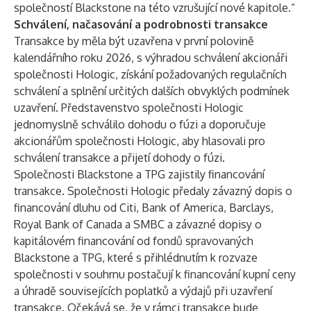
společností Blackstone na této vzrušující nové kapitole.“
Schválení, načasování a podrobnosti transakce
Transakce by měla být uzavřena v první polovině
kalendářního roku 2026, s výhradou schválení akcionáři
společnosti Hologic, získání požadovaných regulačních
schválení a splnění určitých dalších obvyklých podmínek
uzavření. Představenstvo společnosti Hologic
jednomyslně schválilo dohodu o fúzi a doporučuje
akcionářům společnosti Hologic, aby hlasovali pro
schválení transakce a přijetí dohody o fúzi.
Společnosti Blackstone a TPG zajistily financování
transakce. Společnosti Hologic předaly závazný dopis o
financování dluhu od Citi, Bank of America, Barclays,
Royal Bank of Canada a SMBC a závazné dopisy o
kapitálovém financování od fondů spravovaných
Blackstone a TPG, které s přihlédnutím k rozvaze
společnosti v souhrnu postačují k financování kupní ceny
a úhradě souvisejících poplatků a výdajů při uzavření
transakce. Očekává se, že v rámci transakce bude