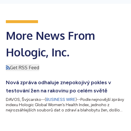
More News From
Hologic, Inc.
Get RSS Feed
Nová zpráva odhaluje znepokojivý pokles v
testování žen na rakovinu po celém světě
DAVOS, Švýcarsko--(
BUSINESS WIRE
)--Podle nejnovější zprávy
indexu Hologic Global Women’s Health Index, jednoho z
nejrozsáhlejších souborů dat o zdraví a blahobytu žen, došlo
celosvětově k poklesu v testování žen na rakovinu. Společnost
Hologic, Inc. (Nasdaq: HOLX), přední inovátor v oblasti zdraví
žen, spolupracuje při vytváření indexu s agenturou Gallup. Index