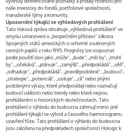
vyvinuly diferencované poznatky a přidaly hodnotu pro
naše investory do fondů, portfoliové společnosti,
manažerské týmy a komunity.
Upozornění týkající se výhledových prohlášení
Tato tisková zpráva obsahuje „výhledová prohlášení“ ve
smyslu ustanovení o „bezpečném přístavu“ zákona
Spojených států amerických o reformě soukromých
cenných papírů z roku 1995. Prognózy lze rozpoznat
podle použití slov jako „může“, „bude“, „měl by“, „mohl
by“, „očekává“, „plánuje“, „zamýšlí“, „předpokládá“, „věří“,
„odhaduje“, „předpokládá“, „pravděpodobně“, „budoucí“,
„strategie“, „potenciál“, „usiluje“, „cíl“ nebo jinými
podobnými výrazy, které předpovídají nebo naznačují
budoucí události nebo trendy nebo které nejsou
prohlášeními o historických skutečnostech. Tato
prohlášení o výhledu do budoucna zahrnují mimo jiné
prohlášení týkající se výhod a časového harmonogramu
uzavření fúze. Tato prohlášení o výhledu do budoucna
jsou založena na předpokladech společnosti Hologic k