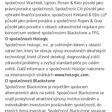
společnost Wachtell, Lipton, Rosen & Katz působí jako
právní poradce společnosti. Společnost Citi působí jako
výhradní finanční poradce, společnost Kirkland & Ellis LLP
působí jako právní poradce a společnost Ropes & Gray
působí jako poradce v oblasti zdravotnické regulace pro
konsorcium vedené společnostmi Blackstone a TPG.
O společnosti Hologic
Společnost Hologic, Inc. je světovým lídrem v oblasti
zdraví žen, který se věnuje vývoji inovativních lékařských
technologií, které účinně detekují, diagnostikují a léčí
zdravotní problémy a zvyšují standard péče po celém
světě. Další informace o společnosti Hologic naleznete
na internetových stránkách
www.hologic.com
.
O společnosti Blackstone
Společnost Blackstone je největším správcem
alternativních aktiv na světě. Společnsot Blackstone se
snaží poskytovat atraktivní výnosy institucionálním a
individuálním investorům posilováním společností, do
kterých firma investuje. Společnost Blackstone spravuje