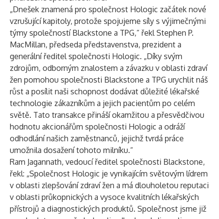
„Dnešek znamená pro společnost Hologic začátek nové
vzrušující kapitoly, protože spojujeme síly s výjimečnými
týmy společností Blackstone a TPG,“ řekl Stephen P.
MacMillan, předseda představenstva, prezident a
generální ředitel společnosti Hologic. „Díky svým
zdrojům, odborným znalostem a závazku v oblasti zdraví
žen pomohou společnosti Blackstone a TPG urychlit náš
růst a posílit naši schopnost dodávat důležité lékařské
technologie zákazníkům a jejich pacientům po celém
světě. Tato transakce přináší okamžitou a přesvědčivou
hodnotu akcionářům společnosti Hologic a odráží
odhodlání našich zaměstnanců, jejichž tvrdá práce
umožnila dosažení tohoto milníku.“
Ram Jagannath, vedoucí ředitel společnosti Blackstone,
řekl: „Společnost Hologic je vynikajícím světovým lídrem
v oblasti zlepšování zdraví žen a má dlouholetou reputaci
v oblasti průkopnických a vysoce kvalitních lékařských
přístrojů a diagnostických produktů. Společnost jsme již