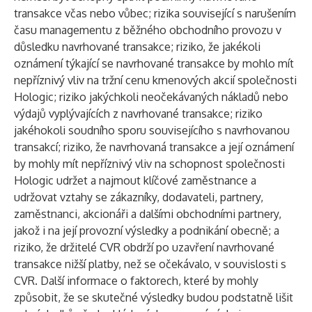
transakce včas nebo vůbec; rizika související s narušením
času managementu z běžného obchodního provozu v
důsledku navrhované transakce; riziko, že jakékoli
oznámení týkající se navrhované transakce by mohlo mít
nepříznivý vliv na tržní cenu kmenových akcií společnosti
Hologic; riziko jakýchkoli neočekávaných nákladů nebo
výdajů vyplývajících z navrhované transakce; riziko
jakéhokoli soudního sporu souvisejícího s navrhovanou
transakcí; riziko, že navrhovaná transakce a její oznámení
by mohly mít nepříznivý vliv na schopnost společnosti
Hologic udržet a najmout klíčové zaměstnance a
udržovat vztahy se zákazníky, dodavateli, partnery,
zaměstnanci, akcionáři a dalšími obchodními partnery,
jakož i na její provozní výsledky a podnikání obecně; a
riziko, že držitelé CVR obdrží po uzavření navrhované
transakce nižší platby, než se očekávalo, v souvislosti s
CVR. Další informace o faktorech, které by mohly
způsobit, že se skutečné výsledky budou podstatně lišit