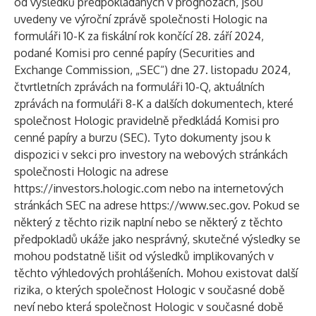
od výsledků předpokládaných v prognózách, jsou
uvedeny ve výroční zprávě společnosti Hologic na
formuláři 10-K za fiskální rok končící 28. září 2024,
podané Komisi pro cenné papíry (Securities and
Exchange Commission, „
SEC
“) dne 27. listopadu 2024,
čtvrtletních zprávách na formuláři 10-Q, aktuálních
zprávách na formuláři 8-K a dalších dokumentech, které
společnost Hologic pravidelně předkládá Komisi pro
cenné papíry a burzu (SEC). Tyto dokumenty jsou k
dispozici v sekci pro investory na webových stránkách
společnosti Hologic na adrese
https://investors.hologic.com
nebo na internetových
stránkách SEC na adrese
https://www.sec.gov
. Pokud se
některý z těchto rizik naplní nebo se některý z těchto
předpokladů ukáže jako nesprávný, skutečné výsledky se
mohou podstatně lišit od výsledků implikovaných v
těchto výhledových prohlášeních. Mohou existovat další
rizika, o kterých společnost Hologic v současné době
neví nebo která společnost Hologic v současné době