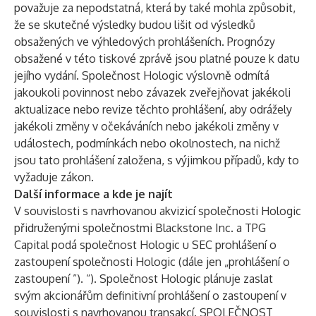
považuje za nepodstatná, která by také mohla způsobit,
že se skutečné výsledky budou lišit od výsledků
obsažených ve výhledových prohlášeních. Prognózy
obsažené v této tiskové zprávě jsou platné pouze k datu
jejího vydání. Společnost Hologic výslovně odmítá
jakoukoli povinnost nebo závazek zveřejňovat jakékoli
aktualizace nebo revize těchto prohlášení, aby odrážely
jakékoli změny v očekáváních nebo jakékoli změny v
událostech, podmínkách nebo okolnostech, na nichž
jsou tato prohlášení založena, s výjimkou případů, kdy to
vyžaduje zákon.
Další informace a kde je najít
V souvislosti s navrhovanou akvizicí společnosti Hologic
přidruženými společnostmi Blackstone Inc. a TPG
Capital podá společnost Hologic u SEC prohlášení o
zastoupení společnosti Hologic (dále jen „
prohlášení o
zastoupení
”). “). Společnost Hologic plánuje zaslat
svým akcionářům definitivní prohlášení o zastoupení v
souvislosti s navrhovanou transakcí. SPOLEČNOST