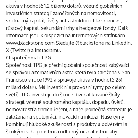
aktiva v hodnotě 1,2 bilionu dolarů, včetně globálních
investičních strategií zaměřených na nemovitosti,
soukromý kapitál, úvěry, infrastrukturu, life sciences,
růstový kapitál, sekundární trhy a hedgeové fondy. Další
informace jsou k dispozici na internetových stránkách
www.blackstone.com
Sledujte @blackstone na
LinkedIn
,
X (Twitter)
a
Instagramu
.
O společnosti TPG
Společnost TPG je přední globální společnost zabývající
se správou alternativních aktiv, která byla založena v San
Franciscu v roce 1992 a spravuje aktiva v hodnotě 261
miliard dolarů. Má investiční a provozní týmy po celém
světě. TPG investuje do široce diverzifikované škály
strategií, včetně soukromého kapitálu, dopadu, úvěrů,
nemovitostí a tržních řešení, a naše jedinečná strategie je
založena na spolupráci, inovacích a inkluzi. Naše týmy
kombinují hluboké zkušenosti s produkty a odvětvími s
širokými schopnostmi a odbornými znalostmi, aby