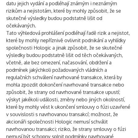
datu jejich vydání a podléhají známým i neznámým
rizikům a nejistotám, které by mohly způsobit, že se
skutečné výsledky budou podstatně lišit od
očekávaných.
Tato výhledová prohlášení podléhají řadě rizik a nejistot,
které by mohly nepříznivě ovlivnit podnikání a vyhlídky
společnosti Hologic a jinak způsobit, že se skutečné
výsledky budou podstatně lišit od těch očekávaných,
včetně, ale bez omezení, načasování, obdržení a
podmínek jakýchkoli požadovaných vládních a
regulačních schválení navrhované transakce, která by
mohla zpozdit dokončení navrhované transakce nebo
způsobit, že strany od navrhované transakce upustí;
výskyt jakékoli události, změny nebo jiných okolností,
které by mohly vést k ukončení smlouvy o fúzi uzavřené
v souvislosti s navrhovanou transakcí; možnost, že
akcionáři společnosti Hologic nemusí schválit
navrhovanou transakci; riziko, že strany smlouvy o fúzi
nemusí být schopny splnit podmínky navrhované