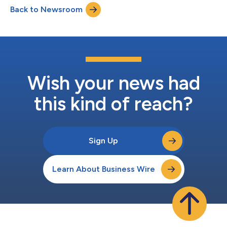
již čtvrtým rokem vyvolává nové obavy ohledně klesajících
Back to Newsroom
trendů v oblasti zdraví žen. Poprvé v historii indexu došlo k
poklesu v testo...
Wish your news had
this kind of reach?
Sign Up
Learn About Business Wire