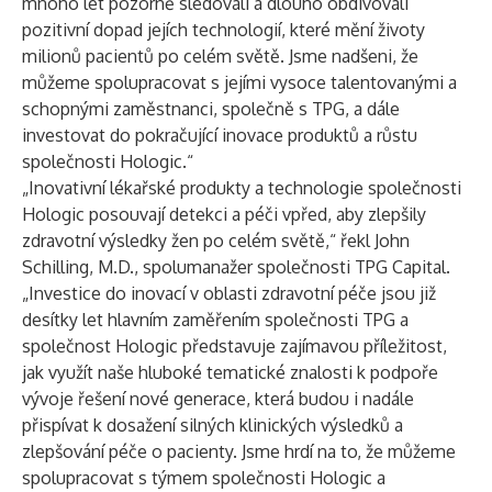
mnoho let pozorně sledovali a dlouho obdivovali
pozitivní dopad jejích technologií, které mění životy
milionů pacientů po celém světě. Jsme nadšeni, že
můžeme spolupracovat s jejími vysoce talentovanými a
schopnými zaměstnanci, společně s TPG, a dále
investovat do pokračující inovace produktů a růstu
společnosti Hologic.“
„Inovativní lékařské produkty a technologie společnosti
Hologic posouvají detekci a péči vpřed, aby zlepšily
zdravotní výsledky žen po celém světě,“ řekl John
Schilling, M.D., spolumanažer společnosti TPG Capital.
„Investice do inovací v oblasti zdravotní péče jsou již
desítky let hlavním zaměřením společnosti TPG a
společnost Hologic představuje zajímavou příležitost,
jak využít naše hluboké tematické znalosti k podpoře
vývoje řešení nové generace, která budou i nadále
přispívat k dosažení silných klinických výsledků a
zlepšování péče o pacienty. Jsme hrdí na to, že můžeme
spolupracovat s týmem společnosti Hologic a