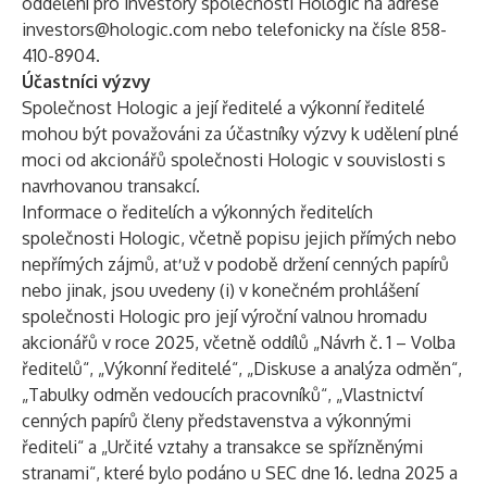
oddělení pro investory společnosti Hologic na adrese
investors@hologic.com
nebo telefonicky na čísle 858-
410-8904.
Účastníci výzvy
Společnost Hologic a její ředitelé a výkonní ředitelé
mohou být považováni za účastníky výzvy k udělení plné
moci od akcionářů společnosti Hologic v souvislosti s
navrhovanou transakcí.
Informace o ředitelích a výkonných ředitelích
společnosti Hologic, včetně popisu jejich přímých nebo
nepřímých zájmů, ať už v podobě držení cenných papírů
nebo jinak, jsou uvedeny (i) v konečném prohlášení
společnosti Hologic pro její výroční valnou hromadu
akcionářů v roce 2025, včetně oddílů „Návrh č. 1 – Volba
ředitelů“, „Výkonní ředitelé“, „Diskuse a analýza odměn“,
„Tabulky odměn vedoucích pracovníků“, „Vlastnictví
cenných papírů členy představenstva a výkonnými
řediteli“ a „Určité vztahy a transakce se spřízněnými
stranami“, které bylo podáno u SEC dne 16. ledna 2025 a