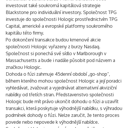
investovat také soukromá kapitálová strategie
Blackstone pro individuální investory. Společnost TPG
investuje do společnosti Hologic prostřednictvím TPG
Capital, americké a evropské platformy soukromého
kapitálu této firmy.
Po dokončení transakce budou kmenové akcie
společnosti Hologic vyřazeny z burzy Nasdaq.
Společnost si ponechá své sídlo v Marlborough v
Massachusetts a bude i nadále působit pod názvem a
značkou Hologic.
Dohoda o fúzi zahrnuje 45denní období „go-shop“,
během kterého mohou společnost Hologic a její poradci
vyhledávat, zvažovat a vyjednávat alternativní akviziční
nabídky od třetích stran. Představenstvo společnosti
Hologic bude mít právo ukončit dohodu o fúzi a uzavřít
transakci, která poskytuje výhodnější nabídku, s výhradou
podmínek dohody o fúzi. Nelze zaručit, že tento proces
povede nebo nepovede k výhodnější nabídce.