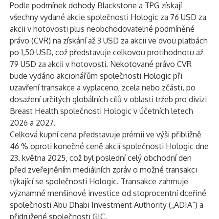
Podle podmínek dohody Blackstone a TPG získají
všechny vydané akcie společnosti Hologic za 76 USD za
akcii v hotovosti plus neobchodovatelné podmíněné
právo (CVR) na získání až 3 USD za akcii ve dvou platbách
po 1,50 USD, což představuje celkovou protihodnotu až
79 USD za akcii v hotovosti. Nekotované právo CVR
bude vydáno akcionářům společnosti Hologic při
uzavření transakce a vyplaceno, zcela nebo zčásti, po
dosažení určitých globálních cílů v oblasti tržeb pro divizi
Breast Health společnosti Hologic v účetních letech
2026 a 2027.
Celková kupní cena představuje prémii ve výši přibližně
46 % oproti konečné ceně akcií společnosti Hologic dne
23. května 2025, což byl poslední celý obchodní den
před zveřejněním mediálních zpráv o možné transakci
týkající se společnosti Hologic. Transakce zahrnuje
významné menšinové investice od stoprocentní dceřiné
společnosti Abu Dhabi Investment Authority („ADIA“) a
přidružené společnosti GIC.