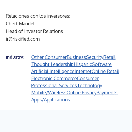
Relaciones con los inversores:
Chett Mandel
Head of Investor Relations
ir@riskified.com
Other Consumer
Business
Security
Retail
Industry:
Thought Leadership
Hispanic
Software
Artificial Intelligence
Internet
Online Retail
Electronic Commerce
Consumer
Professional Services
Technology
Mobile/Wireless
Online Privacy
Payments
Apps/Applications