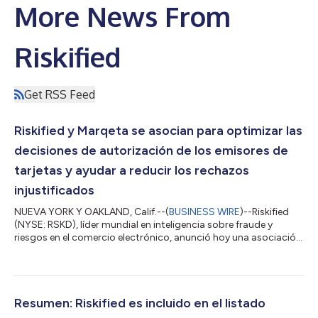
More News From
Riskified
Get RSS Feed
Riskified y Marqeta se asocian para optimizar las
decisiones de autorización de los emisores de
tarjetas y ayudar a reducir los rechazos
injustificados
NUEVA YORK Y OAKLAND, Calif.--(
BUSINESS WIRE
)--Riskified
(NYSE: RSKD), líder mundial en inteligencia sobre fraude y
riesgos en el comercio electrónico, anunció hoy una asociación
con Marqeta (NASDAQ: MQ), la plataforma global de emisión
de tarjetas modernas, para brindar a los emisores de tarjetas
de la plataforma de Marqeta acceso a la inteligencia de riesgo
de preautorización de Riskified. Esta integración ayuda a los
emisores a tomar decisiones de autorización más precisas,
Resumen: Riskified es incluido en el listado
aprobar más trans...