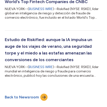
World's Top Fintech Companies de CNBC
NUEVA YORK--(
BUSINESS WIRE
)--Riskified (NYSE: RSKD), líder
global en inteligencia de riesgo y detección de fraude de
comercio electrónico, fue incluido en el listado World's Top
Fintech Companies 2026 de CNBC, dentro de la categoría
Pagos. El listado, que ya celebra su cuarta edición, cuenta con
la producción de CNBC en colaboración con Statista Inc., la
firma de rankings industriales y estadísticas globales. Fue
anunciado el 22 de julio de 2026 y está disponible en el sitio
Estudio de Riskified: aunque la IA impulsa un
web de CNBC. Se tra...
auge de los viajes de verano, una seguridad
torpe y el miedo a las estafas amenazan las
conversiones de los comerciantes
NUEVA YORK--(
BUSINESS WIRE
)--Riskified (NYSE: RSKD), líder
mundial en inteligencia de riesgo y fraude para comercio
electrónico, publicó hoy las conclusiones de una encuesta
global realizada antes de la temporada de viajes del verano
boreal 2026, con el objetivo de explorar la conducta de viajes,
las experiencias de reservas y la confianza en herramientas de
viajes con tecnología de IA de los consumidores. La encuesta,
Back to Newsroom
realizada a más de 4000 consumidores en los Estados Unidos,
el Reino Unido,...