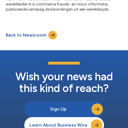
wereldleider in e-commerce fraude- en risico-informatie,
publiceerde vandaag de bevindingen uit een wereldwijde
enquête gevoerd in aanloop op het reisseizoen van de zomer
van 2026, waarin het reisgedrag, de boekingservaringen en het
vertrouwen van de consument in digitale en door AI
aangestuurde reistools werden verkend. De enquête, gevoerd
Back to Newsroom
onder meer dan 4.000 consumenten in de Verenigde Staten,
het Verenigd Koninkrijk, China, Japan, Mexic...
Wish your news had
this kind of reach?
Sign Up
Learn About Business Wire