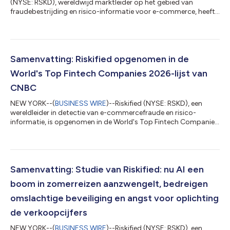
(NYSE: RSKD), wereldwijd marktleider op het gebied van
fraudebestrijding en risico-informatie voor e-commerce, heeft
vandaag een samenwerking aangekondigd met Marqeta
(NASDAQ: MQ), het wereldwijde moderne platform voor
kaartuitgifte. Hiermee krijgen kaartuitgevers op het platform
van Marqeta toegang tot de risico-informatie van Riskified vóór
de autorisatiefase. De integratie helpt uitgevers om
Samenvatting: Riskified opgenomen in de
nauwkeurigere autorisatiebeslissingen te nemen...
World's Top Fintech Companies 2026-lijst van
CNBC
NEW YORK--(
BUSINESS WIRE
)--Riskified (NYSE: RSKD), een
wereldleider in detectie van e-commercefraude en risico-
informatie, is opgenomen in de World's Top Fintech Companies
2026-lijst van CNBC, in de categorie Payments. De lijst, die nu
aan zijn vierde editie toe is, wordt door CNBC opgesteld in
samenwerking met Statista Inc., het internationale bedrijf voor
statistieken en industrierangschikking. De lijst werd op 22 juli
2026 bekendgemaakt en is beschikbaar op CNBC's website. Dit
Samenvatting: Studie van Riskified: nu AI een
is de tweede k...
boom in zomerreizen aanzwengelt, bedreigen
omslachtige beveiliging en angst voor oplichting
de verkoopcijfers
NEW YORK--(
BUSINESS WIRE
)--Riskified (NYSE: RSKD), een