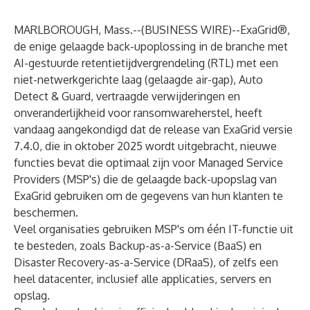
MARLBOROUGH, Mass.--(
BUSINESS WIRE
)--
ExaGrid
®,
de enige gelaagde back-upoplossing in de branche met
AI-gestuurde retentietijdvergrendeling (RTL) met een
niet-netwerkgerichte laag (gelaagde air-gap), Auto
Detect & Guard, vertraagde verwijderingen en
onveranderlijkheid voor ransomwareherstel, heeft
vandaag aangekondigd dat de release van ExaGrid versie
7.4.0, die in oktober 2025 wordt uitgebracht, nieuwe
functies bevat die optimaal zijn voor Managed Service
Providers (MSP's) die de gelaagde back-upopslag van
ExaGrid gebruiken om de gegevens van hun klanten te
beschermen.
Veel organisaties gebruiken MSP's om één IT-functie uit
te besteden, zoals Backup-as-a-Service (BaaS) en
Disaster Recovery-as-a-Service (DRaaS), of zelfs een
heel datacenter, inclusief alle applicaties, servers en
opslag.