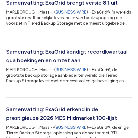
Samenvatting: ExaGrid brengt versie 8.1 uit
MARLBOROUGH, Mass.--(
BUSINESS WIRE
)--ExaGrid®, 's werelds
grootste onafhankelijke leverancier van back-upopslag die
voorziet in Tiered Backup Storage met de meest uitgebreide
beveiliging en AI-gestuurde Retention Time-Lock' voor
ransomwareherstel, heeft vandaag de release van ExaGrid-
softwareversie 8.1 aangekondigd. De nieuwste versie omvat:
Ondersteuning voor Cohesity DataProtect Maakt gebruik van
het S3-protocol. Biedt ondersteuning voor Cohesity Cloud
Samenvatting: ExaGrid kondigt recordkwartaal
Archive Direct. ExaGrid voert verdere de...
qua boekingen en omzet aan
MARLBOROUGH, Mass.--(
BUSINESS WIRE
)--ExaGrid®, de
grootste backup storage aanbieder ter wereld die Tiered
Backup Storage levert met de meest volledige beveiliging en
Retention Time-Lock aangestuurd door AI voor ransomware-
herstel, maakte vandaag bekend dat het een recordkwartaal
heeft gekend qua boekingen en inkomsten in het tweede
kwartaal dat afliep op 30 juni 2026, met een dubbelcijferige
omzetgroei ten opzichte van het tweede kwartaal van 2025 en
Samenvatting: ExaGrid erkend in de
een dubbelcijferige omzetgroei voor de eerst...
prestigieuze 2026 MES Midmarket 100-lijst
MARLBOROUGH, Mass.--(
BUSINESS WIRE
)--ExaGrid®, de enige
Tiered Backup Storage-oplossing van de sector met RTL