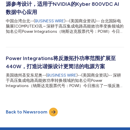
的2200伏PowiGaN技术为新兴的高压电力系统提供了充足的电压
源参考设计，适用于NVIDIA的Kyber 800VDC AI
裕量，同时支持高开关频率，从而最大限度地提升功率密度。新兴
应用包括下一代AI数据中心——行业路线图指出，这些中心将采用
数据中心应用
1500伏配电架构；此外，未来电动汽车电池及辅助电源系统的工
中国台湾台北--(
BUSINESS WIRE
)--(美国商业资讯)-- 台北国际电
作输出电压也将越来越高（达到48伏）。这一里程碑式的突破将
脑展(COMPUTEX)讯 – 深耕于高压集成电路高能效功率变换领域的
氮化镓的适用范围扩展到了过去由碳化硅所覆盖的电压区间，为太
知名公司Power Integrations（纳斯达克股票代号：POWI）今日推
阳能、高压直流以及先进工业电力转换等应用提供了极具吸引力的
出两款全新超薄紧凑型辅助电源参考设计，专为800VDC AI数据
高频替代方...
中心打造。其中一款单路输出15W设计的尺寸仅为
30mm×30mm，厚度为7mm；另一款隔离式、六路输出、35W
设计的尺寸仅为80mm×60mm，厚度为8mm。这两款超紧凑型
设计方案专为NVIDIA的Kyber液冷刀片式机架架构优化设计，可在
Power Integrations将反激拓扑功率范围扩展至
布局密集的主配电板(PDB)上节省约30%空间，同时BOM元件数预
440W，打造比谐振设计更简洁的电源方案
计减少30%，进而简化设计并提升整体可靠性。这两款设计效率极
高，在整个输入电压和负载范围内，效率均不低于88%。 Power
美国德州圣安东尼奥--(
BUSINESS WIRE
)--(美国商业资讯)-- 深耕
Integrations高级培训经理Jason Yan表示，“Power Integrations
于高压集成电路高能效功率转换领域的知名公司Power
是率先推出单HEMT 1700V GaN器件的公司，因此能够打造这款
Integrations（纳斯达克股票代号：POWI）今日推出了一项反激拓
业界顶尖、高能效的反激式电源。该方案物料清单精简，同时可在
扑的突破性技术，将反激变换器的功率范围扩展至440W——远
800V母线电压下保持充足的安全裕量。市面上其他...
超传统上需要更复杂的LLC谐振拓扑结构所能达到的极限。全新的
TOPSwitchGaN™反激式IC系列产品将该公司的突破性PowiGaN™
技术与其标志性的TOPSwitch™IC架构相结合，简化了系统设计，
Back to Newsroom
在许多情况下无需使用散热片，缩短了设计周期，提高了可生产
性，并降低了系统总成本。 Power Integrations产品营销总监
Silvestro Fimiani 表示，“这不仅仅是一次产品升级——这是工程
师进行电源设计方式的根本性转变。几十年来，随着功率水平的提