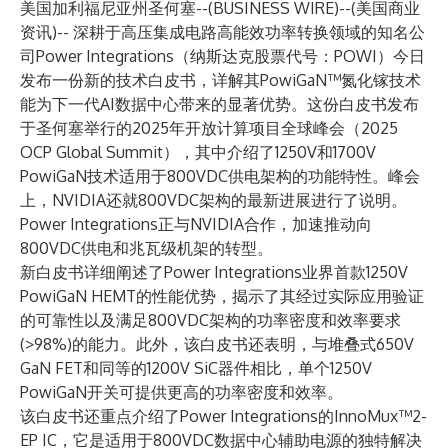
美国加利福尼亚州圣何塞--(
BUSINESS WIRE
)--
(美国商业
资讯)-- 深耕于高压集成电路高能效功率转换领域的知名公
司
Power Integrations
（纳斯达克股票代号：
POWI
）今日
发布一份新的技术白皮书，详解其
PowiGaN™
氮化镓技术
能为下一代AI数据中心带来的显著优势。这份白皮书发布
于圣何塞举行的2025年开放计算项目全球峰会（2025
OCP Global Summit），其中介绍了1250V和1700V
PowiGaN技术适用于800VDC供电架构的功能特性。峰会
上，NVIDIA还就800VDC架构的最新进展进行了说明。
Power Integrations正与NVIDIA合作，加速推动向
800VDC供电和兆瓦级机架的转型。
新白皮书详细阐述了Power Integrations业界首款1250V
PowiGaN HEMT的性能优势，揭示了其经过实际应用验证
的可靠性以及满足800VDC架构的功率密度和效率要求
(>98%)的能力。此外，该白皮书还表明，与堆叠式650V
GaN FET和同等的1200V SiC器件相比，单个1250V
PowiGaN开关可提供更高的功率密度和效率。
该白皮书还重点介绍了Power Integrations的
InnoMux™2-
EP
IC，它是适用于800VDC数据中心辅助电源的独特解决