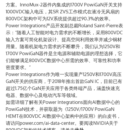
方案。InnoMux-2器件内集成的1700V PowiGaN开关支持
1000VDC输入电压，其SR ZVS工作模式在液冷无风扇的
800VDC架构中可为12V系统提供超过90.3%的效率。
Power Integrations产品开发副总裁Roland Saint-Pierre表
示：“随着人工智能对电力需求的不断增长，采用800VDC
输入方案可简化机架设计、提高空间利用效率并减少铜材
用量。随着机架电力需求的不断攀升，我们认为1250V和
1700V PowiGaN器件是主电源和辅助电源的理想选择，它
们能够满足800VDC数据中心所需的效率、可靠性和功率
密度要求。”
Power Integrations作为唯一实现量产1250V和1700V高压
GaN开关的供应商，于2018年推出首款GaN IC，目前已有
超过1.75亿个GaN开关应用于各类终端产品，涵盖快速充
电器、数据中心及电动汽车等领域。
如需详细了解有关Power Integrations面向AI数据中心的
PowiGaN技术，并获取题为《1250V/1700V PowiGaN
HEMT在800VDC AI数据中心架构中的应用》的白皮书，
请访问
power.com/ai-data-center
。要阅读NVIDIA关于