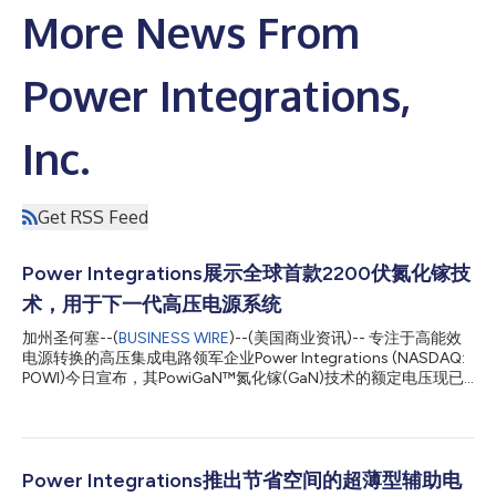
More News From
Power Integrations,
Inc.
Get RSS Feed
Power Integrations展示全球首款2200伏氮化镓技
术，用于下一代高压电源系统
加州圣何塞--(
BUSINESS WIRE
)--(美国商业资讯)-- 专注于高能效
电源转换的高压集成电路领军企业Power Integrations (NASDAQ:
POWI)今日宣布，其PowiGaN™氮化镓(GaN)技术的额定电压现已
高达2200伏，远超目前市面上所有其他商用GaN技术的电压水
平。这一突破性进展使PowiGaN成为高电压数据中心、电动汽车、
可再生能源以及高压直流基础设施领域的领先技术解决方案，这些
领域正纷纷采用更高电压的母线架构，以实现更高的功率密度。
Power Integrations总裁兼首席执行官Jennifer Lloyd表示：“我们
Power Integrations推出节省空间的超薄型辅助电