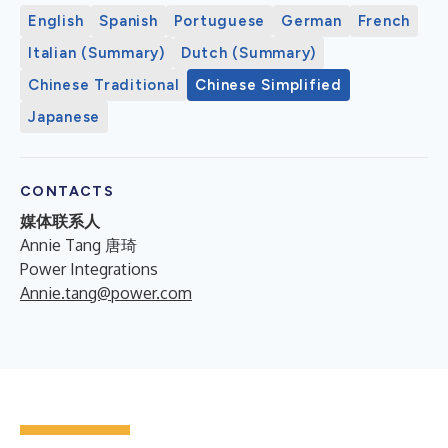
English
Spanish
Portuguese
German
French
Italian (Summary)
Dutch (Summary)
Chinese Traditional
Chinese Simplified
Japanese
CONTACTS
媒体联系人
Annie Tang 唐琦
Power Integrations
Annie.tang@power.com