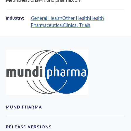
Media.relations@mundipharma.com
General Health
Other Health
Health
Industry:
Pharmaceutical
Clinical Trials
MUNDIPHARMA
RELEASE VERSIONS