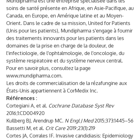
Mundipharma est une entreprise spécialisée dans les
soins de santé présente en Afrique, en Asie-Pacifique, au
Canada, en Europe, en Amérique latine et au Moyen-
Orient. Dans le cadre de sa mission, United for Patients
(Unis pour les patients), Mundipharma s'engage à fournir
des traitements innovants pour les patients dans les
domaines de la prise en charge de la douleur, de
l'infectiologie, de l'ophtalmologie, de l'oncologie, du
système respiratoire et du système nerveux central.
Pour en savoir plus, consultez la page
www.mundipharma.com
.
Les droits de commercialisation de la rézafungine aux
États-Unis appartiennent à CorMedix Inc.
Références :
Cortegiani A, et al.
Cochrane Database Syst Rev
2016;1:CD004920
Kullberg BJ, Arendrup MC.
N Engl J Med
2015;373:1445–56
Bassetti M, et al.
Crit Care
2019;23(1):219
Cortes JA, Corrales IF. Invasive candidiasis: Epidemiology