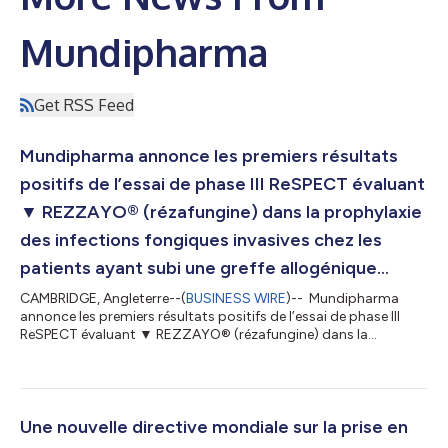
Mundipharma
Get RSS Feed
Mundipharma annonce les premiers résultats
positifs de l’essai de phase III ReSPECT évaluant
▼ REZZAYO® (rézafungine) dans la prophylaxie
des infections fongiques invasives chez les
patients ayant subi une greffe allogénique...
CAMBRIDGE, Angleterre--(
BUSINESS WIRE
)-- Mundipharma
annonce les premiers résultats positifs de l’essai de phase III
ReSPECT évaluant ▼ REZZAYO® (rézafungine) dans la
prophylaxie des infections fongiques invasives chez les patients
ayant subi une greffe allogénique de cellules souches
hématopoïétiques Mundipharma a annoncé aujourd’hui les
premiers résultats positifs de phase III de l’essai clinique
mondial ReSPECT évaluant REZZAYO® (acétate de
Une nouvelle directive mondiale sur la prise en
rézafungine) dans la prophylaxie des maladies fo...