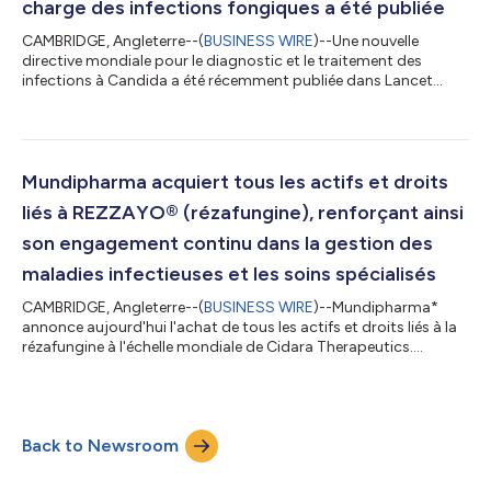
charge des infections fongiques a été publiée
CAMBRIDGE, Angleterre--(
BUSINESS WIRE
)--Une nouvelle
directive mondiale pour le diagnostic et le traitement des
infections à Candida a été récemment publiée dans Lancet
Infectious Diseases1. Ces lignes directrices établissent de
nouvelles normes pour la prise en charge des infections
fongiques, qui affectent chaque année des millions de
personnes dans le monde. Cette directive mondiale a été
élaborée par une équipe de plus de 100 experts issus de 35 pays
Mundipharma acquiert tous les actifs et droits
et dirigée par le professeur Dr Oliver A...
liés à REZZAYO® (rézafungine), renforçant ainsi
son engagement continu dans la gestion des
maladies infectieuses et les soins spécialisés
CAMBRIDGE, Angleterre--(
BUSINESS WIRE
)--Mundipharma*
annonce aujourd'hui l'achat de tous les actifs et droits liés à la
rézafungine à l'échelle mondiale de Cidara Therapeutics.
L'opération donne à Mundipharma la propriété mondiale de la
rézafungine, y compris le développement et la distribution en
cours. La rézafungine est une nouvelle échinocandine à prise
hebdomadaire unique indiquée pour le traitement de la
Back to Newsroom
candidose invasive chez l'adulte.1 La candidose invasive est une
infection sévère et...