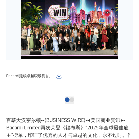
htt
Bacardi延续卓越职场赞誉。
leg
bes
百慕大汉密尔顿--(
BUSINESS WIRE
)--
(美国商业资讯)--
Bacardi Limited再次荣登《福布斯》“2025年全球最佳雇
主”榜单，印证了优秀的人才与卓越的文化，永不过时。作