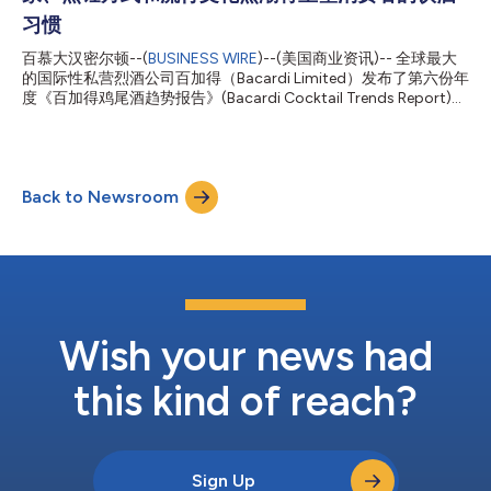
的卓越品质与口感，再到统筹所有原材料采购。凭借曾在新加坡、
阿姆斯特丹、上海、墨西哥、英国和百慕大等地的生活经历，
习惯
Dave为新职务带来真正的全球视野以及连接不同文化与群体的热
百慕大汉密尔顿--(
BUSINESS WIRE
)--(美国商业资讯)-- 全球最大
情。Dave于2022年加入Bacardi，他将继续向首席执行官Mahesh
的国际性私营烈酒公司百加得（Bacardi Limited）发布了第六份年
Madhavan汇报，并在获得百慕大移民局批准后驻守公司全球总
度《百加得鸡尾酒趋势报告》(Bacardi Cocktail Trends Report)，
部。 此项任命紧随此前宣布的人事变动：执掌Bacardi人力资源部
指出了将在2025年重新定义鸡尾酒文化和烈酒行业的五大关键趋
门超过16年并担任全球领导团队...
势。这份报告与The Future Laboratory（简称TFL）合作完成，报
告中的数据来源于百加得领导的外部研究、消费者调查、调酒师访
谈以及TFL的洞察，揭示了将在未来一年影响鸡尾酒体验、口味特
Back to Newsroom
征和文化的动向。报告还预测了哪些鸡尾酒将在来年大受欢迎。
百加得首席执行官Mahesh Madhavan表示：“随着2025年的到
来，消费者正在重新定义他们的沟通方式，并将鸡尾酒作为通往新
体验、新视角和更深层次关系的桥梁。在百加得，我们正在接受这
种从消费到策划的转变，在这一过程中，消费者追求的不仅仅是饮
品，而是在鸡尾酒中享受有意义的体验。百加得自豪于助力培养鸡
尾酒文化，将美好时光升华为永恒记忆。” TFL联合创始人Martin
Raymond表示：“消费者心态的转变将促成更长期的高端化。...
Wish your news had
this kind of reach?
Sign Up