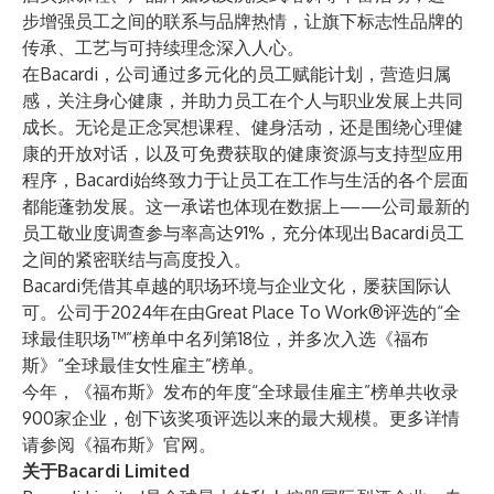
步增强员工之间的联系与品牌热情，让旗下标志性品牌的
传承、工艺与可持续理念深入人心。
在Bacardi，公司通过多元化的员工赋能计划，营造归属
感，关注身心健康，并助力员工在个人与职业发展上共同
成长。无论是正念冥想课程、健身活动，还是围绕心理健
康的开放对话，以及可免费获取的健康资源与支持型应用
程序，Bacardi始终致力于让员工在工作与生活的各个层面
都能蓬勃发展。这一承诺也体现在数据上——公司最新的
员工敬业度调查参与率高达91%，充分体现出Bacardi员工
之间的紧密联结与高度投入。
Bacardi凭借其卓越的职场环境与企业文化，屡获国际认
可。公司于2024年在由Great Place To Work®评选的“全
球最佳职场™”榜单中
名列第18位
，并多次入选《福布
斯》“全球最佳女性雇主”榜单。
今年，《福布斯》发布的年度“全球最佳雇主”榜单共收录
900家企业，创下该奖项评选以来的最大规模。更多详情
请参阅
《福布斯》
官网。
关于Bacardi Limited