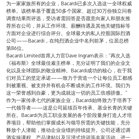
为一家家族所有的企业，Bacardi已多次入选这一全球权威
榜单。该榜单基于覆盖50多个国家、超过30万份独立问卷
调查结果而评选，受访者需回答是否愿意向家人和朋友推
荐所在公司，并从工作环境、薪酬待遇及其他关键指标等
方面对企业进行综合评分。全球最大的私人控股国际烈酒
公司——Bacardi，在纯烈酒企业中名列前茅，位居总榜
第86位。
Bacardi Limited首席人力官Dave Ingram表示：“再次入选
《福布斯》全球最佳雇主榜单，充分证明了我们的企业文
化以及全球团队的敬业精神。Bacardi成功的核心，在于我
们对员工的坚定承诺——致力于营造一个让每位员工都感
到被重视、被支持并有机会不断成长的工作环境。我们为
这一荣誉感到自豪，更为成就这一切的员工倍感骄傲。”
作为一家传承七代的家族企业，Bacardi始终致力于培养下
一代领导者——这是公司延续百年传承、基业长青的关键
所在。Bacardi为员工职业发展的各个阶段量身打造人才培
养项目，帮助他们掌握成长与领导所需的关键技能，充分
释放个人潜能，推动企业业绩的持续提升。公司还通过调
酒实操课程、产品津贴以及沉浸式培训等丰富活动，进一