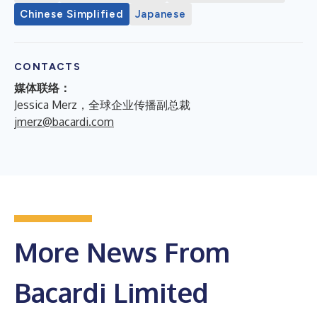
Chinese Simplified
Japanese
CONTACTS
媒体联络：
Jessica Merz，全球企业传播副总裁
jmerz@bacardi.com
More News From
Bacardi Limited