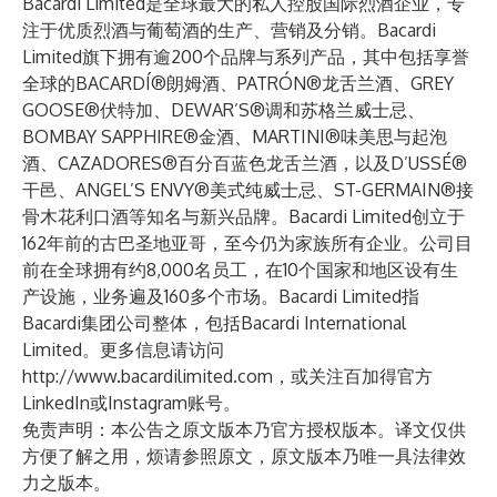
Bacardi Limited是全球最大的私人控股国际烈酒企业，专
注于优质烈酒与葡萄酒的生产、营销及分销。Bacardi
Limited旗下拥有逾200个品牌与系列产品，其中包括享誉
全球的BACARDÍ®朗姆酒、PATRÓN®龙舌兰酒、GREY
GOOSE®伏特加、DEWAR’S®调和苏格兰威士忌、
BOMBAY SAPPHIRE®金酒、MARTINI®味美思与起泡
酒、CAZADORES®百分百蓝色龙舌兰酒，以及D’USSÉ®
干邑、ANGEL’S ENVY®美式纯威士忌、ST-GERMAIN®接
骨木花利口酒等知名与新兴品牌。Bacardi Limited创立于
162年前的古巴圣地亚哥，至今仍为家族所有企业。公司目
前在全球拥有约8,000名员工，在10个国家和地区设有生
产设施，业务遍及160多个市场。Bacardi Limited指
Bacardi集团公司整体，包括Bacardi International
Limited。更多信息请访问
http://www.bacardilimited.com
，或关注百加得官方
LinkedIn
或
Instagram
账号。
免责声明：本公告之原文版本乃官方授权版本。译文仅供
方便了解之用，烦请参照原文，原文版本乃唯一具法律效
力之版本。