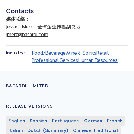
Contacts
媒体联络：
Jessica Merz，全球企业传播副总裁
jmerz@bacardi.com
Food/Beverage
Wine & Spirits
Retail
Industry:
Professional Services
Human Resources
BACARDI LIMITED
RELEASE VERSIONS
English
Spanish
Portuguese
German
French
Italian
Dutch (Summary)
Chinese Traditional