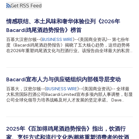
Get RSS Feed
情感联结、本土风味和奢华体验位列《2026年
Bacardi鸡尾酒趋势报告》榜首
百慕大汉密尔顿--(
BUSINESS WIRE
)--(美国商业资讯)-- 第七份年
度《Bacardi鸡尾酒趋势报告》揭晓了五大核心趋势，这些趋势将
在2026年重塑鸡尾酒文化与烈酒行业。该报告由全球最大的私营
国际烈酒公司Bacardi Limited与The Future Laboratory (TFL)联合
发布，整合了Bacardi主导的研究、第三方调研、消费者调查和调
酒师访谈的数据，以及TFL的趋势预测，揭示了未来一年影响鸡尾
酒体验、风味创新和饮酒文化的关键力量。报告还列出了2026年
最受欢迎的鸡尾酒榜单，以及法定饮酒年龄(LDA)年轻消费者的饮
Bacardi宣布人力与供应链组织内部领导层变动
酒趋势。 Bacardi全球酒吧渠道副总裁Sean Kerry表示：“Z世代并
百慕大，汉密尔顿--(
BUSINESS WIRE
)--(美国商业资讯)-- 全球最
非饮酒更少，他们只是饮酒时间更早、酒精度更低，且更具目的
大私营国际烈酒公司Bacardi Limited宣布多项内部人事调整，彰显
性。在全球范围内，我们发现人们更追求有意义的饮酒时刻——
公司全球化领导力培养战略及对人才发展的坚定承诺。 Dave
无论是与朋友面对面相聚、探索植根于本土文化的风味，还是通过
Ingram被任命为首席人力与业务转型官，负责构建面向未来组织
鸡尾酒拥抱新的创意表达形式。” The Future Laboratory联合创始
的新篇章。在此职位上，他将持续聚焦人才管理、继任规划、绩效
人Martin Raymond表示：“消费者正从追求体验转向培养情感联
管理和能力建设等核心领域，为这家拥有超过163年传奇历史的企
结。趋势已从数字便捷性转向人类创造力，而饮品行...
业奠定世代成功的基石。作为Bacardi Global全球领导团队成员，
Dave此前担任首席供应链官，全面掌管公司旗下品牌组合的供应
2025年《百加得鸡尾酒趋势报告》指出，饮酒行
链——从全球运营基地与物流管理，到确保Bacardi产品始终如一
家、烹饪方式和流行文化热潮将重塑消费者的饮酒