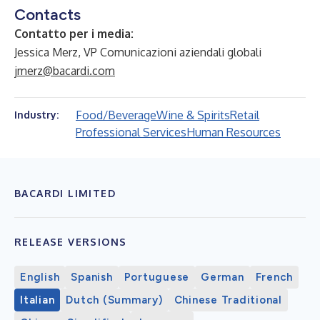
Contacts
Contatto per i media:
Jessica Merz, VP Comunicazioni aziendali globali
jmerz@bacardi.com
Food/Beverage
Wine & Spirits
Retail
Industry:
Professional Services
Human Resources
BACARDI LIMITED
RELEASE VERSIONS
English
Spanish
Portuguese
German
French
Italian
Dutch (Summary)
Chinese Traditional