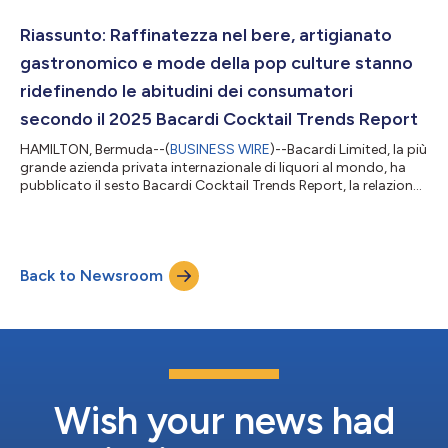
della trasformazione del personale e dell'attività) responsabile
dell'attuazione del prossimo capitolo per la costruzione di
Riassunto: Raffinatezza nel bere, artigianato
un'org...
gastronomico e mode della pop culture stanno
ridefinendo le abitudini dei consumatori
secondo il 2025 Bacardi Cocktail Trends Report
HAMILTON, Bermuda--(
BUSINESS WIRE
)--Bacardi Limited, la più
grande azienda privata internazionale di liquori al mondo, ha
pubblicato il sesto Bacardi Cocktail Trends Report, la relazione
annuale sulle tendenze dei cocktail, che identifica le cinque
tendenze più importanti per rinnovare la cultura dei cocktail e
l'industria degli alcolici nel 2025. La relazione, prodotta in
collaborazione con The Future Laboratory (TFL), si basa sui dati
Back to Newsroom
forniti da una ricerca condotta da Bacardi e da enti ester...
Wish your news had