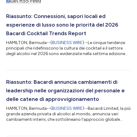
Get RSS Feed
Riassunto: Connessioni, sapori locali ed
esperienze di lusso sono le priorità del 2026
Bacardi Cocktail Trends Report
HAMILTON, Bermuda--(
BUSINESS WIRE
)--Le cinque tendenze
principali che ridefiniscono la cultura dei cocktail e il settore
degli alcolici nel 2026 sono evidenziate nella settima edizione
annuale del rapporto Bacardi sulle tendenze dei cocktail. Il
Report, generato da Bacardi Limited, la più grande azienda
privata di alcolici al mondo, in collaborazione con The Future
Laboratory (TFL), si basa su dati provenienti dalla ricerca
condotta da Bacardi e da terze parti, su sondaggi tra i
Riassunto: Bacardi annuncia cambiamenti di
consumatori, in...
leadership nelle organizzazioni del personale e
delle catene di approvvigionamento
HAMILTON, Bermuda--(
BUSINESS WIRE
)--Bacardi Limited, la più
grande azienda privata di alcolici al mondo, annuncia vari
cambiamenti interni, che sottolineano l'approccio globale
dell'azienda allo sviluppo della leadership e un impegno nei
confronti del talento. Dave Ingram è stato nominato all'incarico
di Chief People & Business Transformation Officer (Direttore