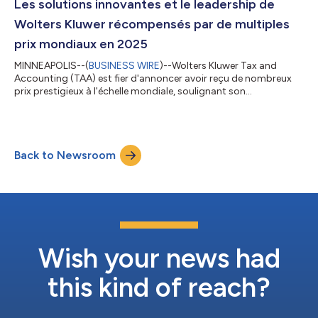
fonctions variées et travaillant dans des cabinets de tailles
Les solutions innovantes et le leadership de
diverses, offrant a...
Wolters Kluwer récompensés par de multiples
prix mondiaux en 2025
MINNEAPOLIS--(
BUSINESS WIRE
)--Wolters Kluwer Tax and
Accounting (TAA) est fier d'annoncer avoir reçu de nombreux
prix prestigieux à l'échelle mondiale, soulignant son
engagement envers l'innovation, l'excellence et le leadership
dans l'industrie fiscale et comptable. « Ces distinctions
reflètent notre engagement indéfectible à fournir des solutions
de pointe qui permettent aux professionnels de la fiscalité et de
Back to Newsroom
la comptabilité de s'orienter avec confiance et efficacité face
aux complexités du...
Wish your news had
this kind of reach?