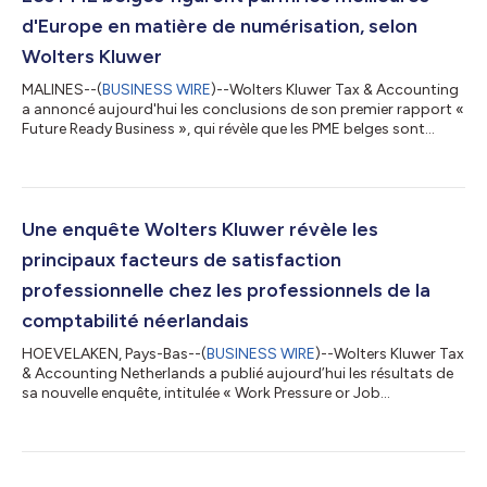
d'Europe en matière de numérisation, selon
Wolters Kluwer
MALINES--(
BUSINESS WIRE
)--Wolters Kluwer Tax & Accounting
a annoncé aujourd'hui les conclusions de son premier rapport «
Future Ready Business », qui révèle que les PME belges sont
pionnières en matière du numérique en Europe. Elles devancent
les grandes économies au niveau de l'adoption du cloud, de la
facturation électronique et de la maturité numérique globale.
Plus d'un tiers (34 %) des PME opère entièrement dans le cloud,
soit le taux de déploiement complet du cloud le plus élevé
Une enquête Wolters Kluwer révèle les
parmi...
principaux facteurs de satisfaction
professionnelle chez les professionnels de la
comptabilité néerlandais
HOEVELAKEN, Pays-Bas--(
BUSINESS WIRE
)--Wolters Kluwer Tax
& Accounting Netherlands a publié aujourd’hui les résultats de
sa nouvelle enquête, intitulée « Work Pressure or Job
Satisfaction? », qui offre un aperçu révélateur des facteurs de
bonheur et de frustration chez les professionnels de la
comptabilité aux Pays-Bas. Réalisée en mai 2025, cette enquête
a recueilli les opinions de professionnels occupant des