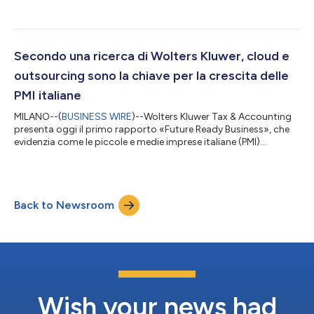
Genya, progettata per supportare i commercialisti e gli esperti
fiscali nella compilazione delle dichiarazioni fiscali, a partire già
dalla dichiarazione annuale IVA 2026. “I commercialisti operano
in un contesto normativo sempre più complesso, nel quale
accuratezza, tempestività e affidabilità sono elementi...
Secondo una ricerca di Wolters Kluwer, cloud e
outsourcing sono la chiave per la crescita delle
PMI italiane
MILANO--(
BUSINESS WIRE
)--Wolters Kluwer Tax & Accounting
presenta oggi il primo rapporto «Future Ready Business», che
evidenzia come le piccole e medie imprese italiane (PMI)
procedano, seppur con cautela, nella trasformazione digitale
dovendo però affrontare costanti pressioni economiche, costi
operativi in rialzo e un complesso reticolo di normative. Anche
se la resilienza rimane una caratteristica fondamentale
Back to Newsroom
dell'ecosistema delle PMI italiane, la ricerca indica un crescente
divario nel...
Wish your news had