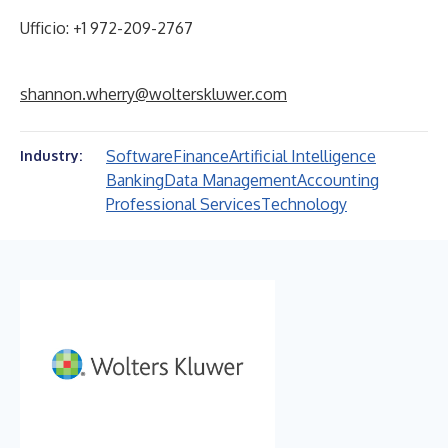
Ufficio: +1 972-209-2767
shannon.wherry@wolterskluwer.com
Software
Finance
Artificial Intelligence
Industry:
Banking
Data Management
Accounting
Professional Services
Technology