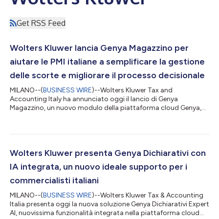
Get RSS Feed
Wolters Kluwer lancia Genya Magazzino per
aiutare le PMI italiane a semplificare la gestione
delle scorte e migliorare il processo decisionale
MILANO--(
BUSINESS WIRE
)--Wolters Kluwer Tax and
Accounting Italy ha annunciato oggi il lancio di Genya
Magazzino, un nuovo modulo della piattaforma cloud Genya,
progettato per aiutare le piccole e medie imprese (PMI) a gestire
il magazzino in modo più efficiente, migliorare l’accuratezza dei
dati e supportare decisioni aziendali più efficaci. “Una gestione
efficace delle scorte è sempre più fondamentale per le piccole
imprese, con un impatto diretto sulla liquidità, sulla continuità
Wolters Kluwer presenta Genya Dichiarativi con
operativa e...
IA integrata, un nuovo ideale supporto per i
commercialisti italiani
MILANO--(
BUSINESS WIRE
)--Wolters Kluwer Tax & Accounting
Italia presenta oggi la nuova soluzione Genya Dichiarativi Expert
AI, nuovissima funzionalità integrata nella piattaforma cloud