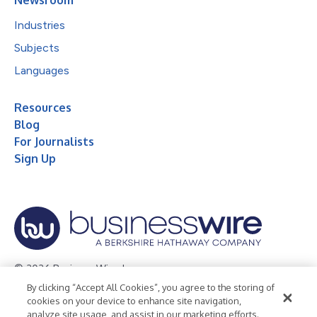
Industries
Subjects
Languages
Resources
Blog
For Journalists
Sign Up
© 2026 Business Wire, Inc.
By clicking “Accept All Cookies”, you agree to the storing of
Privacy Policy
Cookie Policy
Accessibility Statement
cookies on your device to enhance site navigation,
analyze site usage, and assist in our marketing efforts.
Terms of Use
Legal