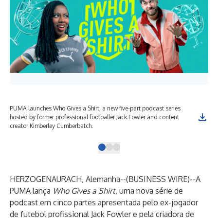
PUMA launches Who Gives a Shirt, a new five-part podcast series
PUM
hosted by former professional footballer Jack Fowler and content
hos
creator Kimberley Cumberbatch.
cre
HERZOGENAURACH, Alemanha--(
BUSINESS WIRE
)--
A
PUMA lança
Who Gives a Shirt
, uma nova série de
podcast em cinco partes apresentada pelo ex-jogador
de futebol profissional Jack Fowler e pela criadora de