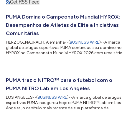
Get RSS Feed
PUMA Domina o Campeonato Mundial HYROX:
Desempenhos de Atletas de Elite a Iniciativas
Comunitárias
HERZOGENAURACH, Alemanha--(
BUSINESS WIRE
)--A marca
global de artigos esportivos PUMA continuou seu domínio no
HYROX no Campeonato Mundial HYROX 2026 com uma série
de desempenhos de destaque de atletas de elite e momentos
icônicos para a comunidade. Liderando o grupo estava Jess
Pettrow , que venceu o Revezamento Misto com a Austrália pelo
segundo ano consecutivo, com a equipe defendendo seu título
com o tempo épico de 50:19. O momento de ouro de Pettrow
PUMA traz o NITRO™ para o futebol com o
veio após um quarto lugar com sua parceir...
PUMA NITRO Lab em Los Angeles
LOS ANGELES--(
BUSINESS WIRE
)--A marca global de artigos
esportivos PUMA inaugurou hoje o PUMA NITRO™ Lab em Los
Angeles, o capítulo mais recente de sua plataforma de
inovação e o mais significativo da empresa até o momento,
marcando o lançamento global do Ultra Nitro 7 e a chegada
do NITRO™ ao futebol pela primeira vez em uma chuteira.
Edições anteriores do NITRO™ Lab em Paris, Tóquio e Londres