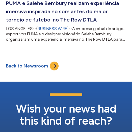
exploraram o futuro do desempenho na corrida e
PUMA e Salehe Bembury realizam experiência
consolidaram o NITRO™ como a tecnologia que define a c...
imersiva inspirada no som antes do maior
torneio de futebol no The Row DTLA
LOS ANGELES--(
BUSINESS WIRE
)--A empresa global de artigos
esportivos PUMA e o designer visionário Salehe Bembury
organizaram uma experiência imersiva no The Row DTLA para
celebrar sua colaboração antes do maior torneio de futebol do
mundo. A ativação transformou o local histórico em uma série
de ambientes interativos, proporcionando aos convidados
uma visão privilegiada do universo criativo por trás da parceria.
Back to Newsroom
Com Los Angeles como pano de fundo, o evento levou o
futebol para além do campo e p...
Wish your news had
this kind of reach?