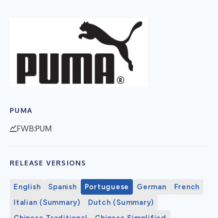
PUMA
FWB:PUM
RELEASE VERSIONS
English
Spanish
Portuguese
German
French
Italian (Summary)
Dutch (Summary)
Chinese Traditional
Chinese Simplified