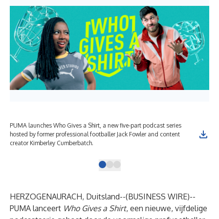
PUMA launches Who Gives a Shirt, a new five-part podcast series
PUM
hosted by former professional footballer Jack Fowler and content
hos
creator Kimberley Cumberbatch.
cre
HERZOGENAURACH, Duitsland--(
BUSINESS WIRE
)--
PUMA lanceert
Who Gives a Shirt
, een nieuwe, vijfdelige