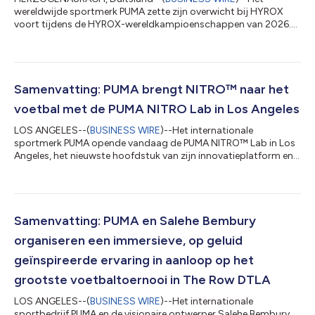
wereldwijde sportmerk PUMA zette zijn overwicht bij HYROX
voort tijdens de HYROX-wereldkampioenschappen van 2026.
Topatleten liet een een reeks opvallende prestaties zien en
zorgden voor iconische momenten binnen de gemeenschap.
Voorop liep Jess Pettrow. Zij won voor het tweede jaar op rij de
gemengde estafette met Australië; het team verdedigde zijn
titel met een indrukwekkende tijd van 50:19. Pettrows gouden
Samenvatting: PUMA brengt NITRO™ naar het
moment volgde op een vierde plaats di...
voetbal met de PUMA NITRO Lab in Los Angeles
LOS ANGELES--(
BUSINESS WIRE
)--Het internationale
sportmerk PUMA opende vandaag de PUMA NITRO™ Lab in Los
Angeles, het nieuwste hoofdstuk van zijn innovatieplatform en
het belangrijkste van het bedrijf tot nu toe. Dit markeert de
wereldwijde onthulling van de komst van de Ultra Nitro 7 en
NITRO™, voor de eerste keer in voetbal op een voetbalschoen.
Vorige edities van de NITRO™ Lab in Parijs, Tokio en Londen
verkenden de toekomst van loopprestaties en bevestigden
Samenvatting: PUMA en Salehe Bembury
NITRO™ als bepalende technologie...
organiseren een immersieve, op geluid
geïnspireerde ervaring in aanloop op het
grootste voetbaltoernooi in The Row DTLA
LOS ANGELES--(
BUSINESS WIRE
)--Het internationale
sportbedrijf PUMA en de visionaire ontwerper Salehe Bembury