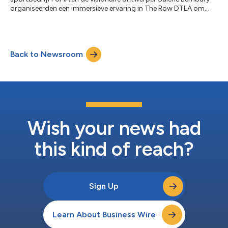
organiseerden een immersieve ervaring in The Row DTLA om
hun samenwerking te vieren in aanloop op het grootste
mondiale voetbaltoernooi. De campagne transformeerde de
historische locatie in een reeks interactieve omgevingen, die
gasten een blik in de creatieve wereld achter het partnerschap
Back to Newsroom
gunt. Het evenement, met Los Angeles als achtergrond, bracht
voetbal buiten het voetbalveld in het...
Wish your news had
this kind of reach?
Sign Up
Learn About Business Wire