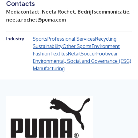
Contacts
Mediacontact: Neela Rochet, Bedrijfscommunicatie,
neela.rochet@puma.com
Sports
Professional Services
Recycling
Industry:
Sustainability
Other Sports
Environment
Fashion
Textiles
Retail
Soccer
Footwear
Environmental, Social and Governance (ESG)
Manufacturing