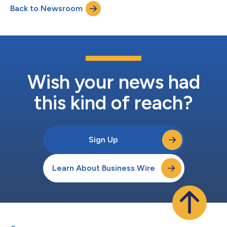
Back to Newsroom
Angeles, l'evento ha portato il calcio oltre il campo da gioco e
nella...
Wish your news had
this kind of reach?
Sign Up
Learn About Business Wire