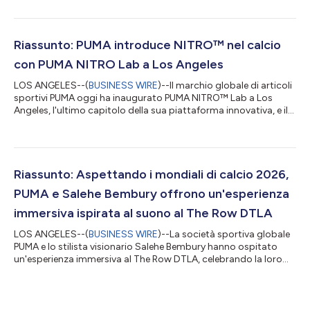
momenti iconici di comunità. A distinguersi è stata Jess
Pettrow, che ha vinto la staffetta mista con l'Australia per il
secondo anno consecutivo: la squadra ha difeso il titolo con il
tempo mitico di 50:19. Il momento d'oro di Pettrow è giunto
Riassunto: PUMA introduce NITRO™ nel calcio
dopo essersi...
con PUMA NITRO Lab a Los Angeles
LOS ANGELES--(
BUSINESS WIRE
)--Il marchio globale di articoli
sportivi PUMA oggi ha inaugurato PUMA NITRO™ Lab a Los
Angeles, l'ultimo capitolo della sua piattaforma innovativa, e il
più significativo dell'azienda ad oggi, segnando l'annuncio
globale dell'ingresso di Ultra Nitro 7 e NITRO™ nel calcio per la
prima volta su una scarpa da calcio. Le edizioni precedenti di
NITRO™ Lab a Parigi, Tokyo e Londra hanno esplorato il futuro
delle prestazioni della corsa e consolidato NITRO™ come la
Riassunto: Aspettando i mondiali di calcio 2026,
tecnolo...
PUMA e Salehe Bembury offrono un'esperienza
immersiva ispirata al suono al The Row DTLA
LOS ANGELES--(
BUSINESS WIRE
)--La società sportiva globale
PUMA e lo stilista visionario Salehe Bembury hanno ospitato
un'esperienza immersiva al The Row DTLA, celebrando la loro
collaborazione in vista del più grande torneo di calcio al
mondo. L'iniziativa ha trasformato la storica location in una
serie di ambienti interattivi, offrendo ai visitatori uno sguardo
nel mondo creativo alla base del sodalizio. Sullo sfondo di Los