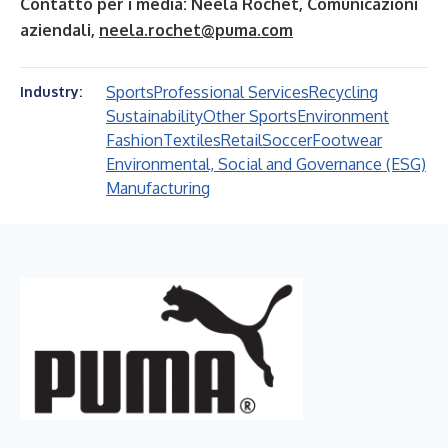
Contatto per i media: Neela Rochet, Comunicazioni
aziendali,
neela.rochet@puma.com
Sports
Professional Services
Recycling
Industry:
Sustainability
Other Sports
Environment
Fashion
Textiles
Retail
Soccer
Footwear
Environmental, Social and Governance (ESG)
Manufacturing