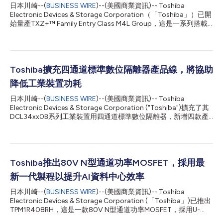
日本川崎--(
BUSINESS WIRE
)--(美國商業資訊)-- Toshiba
Electronic Devices & Storage Corporation（「Toshiba」）已開
始量產TXZ+™ Family Entry Class M4L Group，這是一系列搭載
具備浮點運算單元（FPU）的Arm® Cortex® M4核心之緊湊型微控
制器，專為下一代家電、消費性產品及工業設備所設計。 家電、
消費性產品及工業設備對於能源效率、緊湊型設計、IoT連接能力
以及提升可維護性的需求日益增加。這需要馬達控制微控制器除了
具備高精度控制能力外，也能加入提升開發效率與系統可靠性的功
Toshiba擴充四通道標準數位隔離器產品線，將協助
能。 Toshiba的新產品是專為單馬達控制應用所設計的緊湊型微控
降低工業裝置功耗
制器，能在單一晶片上整合專用馬達控制硬體[1]、安全功能及功能
安全措施。透過將馬達控制處理作業交由專用硬體執行，可降低
日本川崎--(
BUSINESS WIRE
)--(美國商業資訊)-- Toshiba
CPU負載，實現高效率且精確的馬達控制。 這些微控制器採用搭載
Electronic Devices & Storage Corporation ("Toshiba")擴充了其
FPU 的 Arm® Cortex® M4核心架構，運作頻率最高可達80MHz。
DCL34xx0B系列工業裝置用四通道標準數位隔離器，新增四款產
其支援2.7V至5.5V的電源電壓範圍，可與現有的3V及5V系統相
品。該系列的所有產品均具備每通道0.2mA（典型值）的低電流消
容，同時為新...
耗[1]，採用小型SSOP16封裝，並支援中速通訊[2]。 這四款新產品
包括：設定為四個正向通道和零個反向通道的「DCL340L0B」和
「DCL340H0B」，以及設定為兩個正向通道和兩個反向通道的
「DCL342L0B」和「DCL342H0B」。 在可程式化邏輯控制器
Toshiba推出80V N型通道功率MOSFET，採用最
(PLC)、執行器和逆變器等工業裝置中，防止裝置故障、異常傳播
新一代製程以提升AI資料中心效率
以及雜訊引起的故障至關重要，而雜訊會隨著裝置運行速度的提高
而增大。這些問題均透過電氣隔離來解決，即在不同電位（如高壓
日本川崎--(
BUSINESS WIRE
)--(美國商業資訊)-- Toshiba
與低壓）的電路之間傳輸訊號，從而推動了對能在雜訊環境中保持
Electronic Devices & Storage Corporation (「Toshiba」)已推出
穩定運行的安全、高可靠性隔離元件的需求。除了卓越的可靠性
TPM1R408RH，這是一款80V N型通道功率MOSFET，採用U-
外，隨著裝置日益精簡，隔離元件也比以往任何時候都更需要具備
MOS11-H製程製造，該製程為Toshiba最新一代技術[1]。該