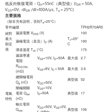
低反向恢復電荷：Q
=55nC（典型值）(I
＝50A,
rr
DR
V
=0V, -dI
/dt=100A/μs, T
＝25°C)
GS
DR
a
主要規格
（除非另有說明，否則T
=25°C）
a
零件編號
TPH2R70AR5
漏源電壓 V
(V)
100
絕對
DSS
最大
T
=25°
c
漏極電流（直流）I
(A)
190
D
額定
C
值
溝道溫度 T
(°C)
175
ch
漏源導通
V
=10V, I
=50A
最大值
2.7
GS
D
電阻
R
DS(ON)
V
=8V, I
＝50A
最大值
3.6
GS
D
(mΩ)
總閘極電荷
典型值
52
Q
(nC)
V
=50V,
g
DD
V
=10V,
閘極開關
GS
I
=50A
電荷 Q
典型值
17
電氣
D
sw
(nC)
特性
輸出電荷
V
=50V, V
=0V,
DD
GS
Q
典型值
106
oss
f=1MHz