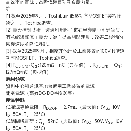
高效率的電源，為降低裝置功耗貢獻力量。
註：
[1] 截至2025年9月，Toshiba的低壓功率MOSFET製程技
術之一。Toshiba調查。
[2] 壽命控制技術：透過利用離子束在半導體中引進缺失，
有意縮短載流子壽命，從而提高開關速度，改善二極體的
恢復速度並降低雜訊。
[3] 截至2025年9月，相較其他用於工業裝置的100V N溝道
功率MOSFET。Toshiba調查。
[4] R
×Q
: 120mΩ・nC（典型值），R
・Q
:
DS(ON)
g
DS(ON)
rr
127mΩ×nC（典型值）
應用領域
資料中心和通訊基地台所用工業裝置的電源
開關電源（高效DC-DC轉換器等）
產品特點
低漏源導通電阻：R
＝2.7mΩ（最大值）(V
=10V,
DS(ON)
GS
I
=50A, T
＝25°C)
D
a
低總閘極電荷：Q
=52nC（典型值）(V
=50V, V
=10V,
g
DD
GS
I
=50A, T
＝25°C)
D
a