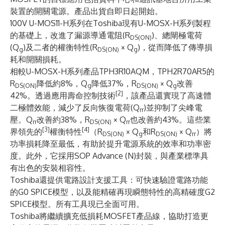
裝置的開關電源。產品出貨自即日起開始。
100V U-MOS11-H系列在Toshiba現有U-MOSX-H系列製程
的基礎上，改進了漏源導通電阻(R
)、總閘極電荷
DS(ON)
(Q
)及二者的權衡特性(R
× Q
)，從而降低了傳導損
g
DS(ON)
g
耗和開關損耗。
相較U-MOSX-H系列產品TPH3R10AQM，TPH2R70AR5的
R
降低約8%，Q
降低37%，R
× Q
改善
DS(ON)
g
DS(ON)
g
[2]
42%。透過應用壽命控制技術
，該產品還實現了高速體
二極體效能，減少了反向恢復電荷(Q
)並抑制了尖峰電
rr
壓。Q
改善約38%，R
× Q
也改善約43%。這些業
rr
DS(ON)
rr
[3]
[4]
界領先的
權衡特性
（R
× Q
和R
× Q
）將
DS(ON)
g
DS(ON)
rr
功率損耗降至最低，有助於提升電源系統的效率和功率密
度。此外，它採用SOP Advance (N)封裝，與產業標準具
有出色的安裝相容性。
Toshiba還提供電路設計支援工具：可快速驗證電路功能
的G0 SPICE模型，以及能精確再現瞬態特性的高精確度G2
SPICE模型。所有工具現已全面可用。
Toshiba將繼續擴充低損耗MOSFET產品線，協助打造更