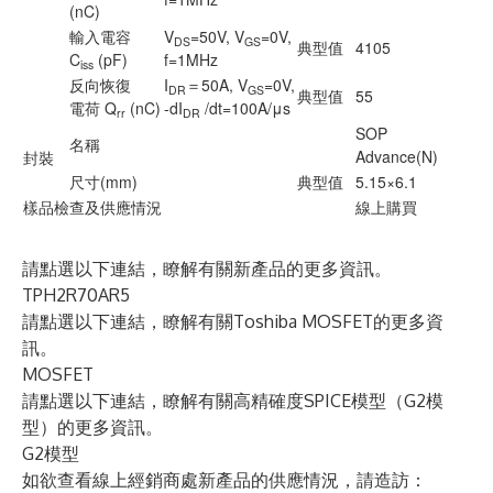
(nC)
輸入電容
V
=50V, V
=0V,
DS
GS
典型值
4105
C
(pF)
f=1MHz
iss
反向恢復
I
＝50A, V
=0V,
DR
GS
典型值
55
電荷 Q
(nC)
-dI
/dt=100A/μs
rr
DR
SOP
名稱
Advance(N)
封裝
尺寸(mm)
典型值
5.15×6.1
樣品檢查及供應情況
線上購買
請點選以下連結，瞭解有關新產品的更多資訊。
TPH2R70AR5
請點選以下連結，瞭解有關Toshiba MOSFET的更多資
訊。
MOSFET
請點選以下連結，瞭解有關高精確度SPICE模型（G2模
型）的更多資訊。
G2模型
如欲查看線上經銷商處新產品的供應情況，請造訪：