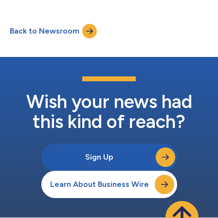
更小的尺寸和更長的使用壽命。 此外，降低整體系統功耗...
MOSFET主要針對AI資料中心及通訊基地台所使用的工業設備開關
式電源供應器等應用領域。產品即日起開始出貨。 隨著AI處理需求
持續成長，資料中心的電力需求同步增加，而通訊基礎設施的進步
Back to Newsroom
進一步推動對開關式電源供應器提出更高要求，包括更高效率、更
小體積(更高功率密度)以及更低電磁干擾(EMI)。由於功率損耗會直
接影響系統耗電量、熱能產生與散熱負載，因此導入合適特性的功
率半導體至關重要，這些特性需能在導通損耗與開關損耗之間取得
平衡式降低，同時有助於整體系統最佳化，包括提升EMI抑制能
力、散熱設計以及安裝便利性。 TPM1R408RH採用最佳化的元件
結構，實現汲源導通電阻1.4mΩ(最大值)[2]相較於
「TPM1R908QM」(Toshiba上一代U-MOS...
Wish your news had
this kind of reach?
Sign Up
Learn About Business Wire