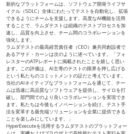
新的なプラットフォームは、ソフトウェア開発ライフサ
イクル（SDLC）全体にわたってテストを自動化し、拡張
できるようにチームを支援します。高度なAI機能を活用
することで、ラムダテストは組織のテストプロセスを加
速し、品質を向上させ、チーム間のコラボレーションを
強化します。
ラムダテストの最高経営責任者（CEO）兼共同創設者で
あるアサド・カーンは次のように述べています。「フォ
レスターのATPレポートに掲載されたことを嬉しく思い
ます。この評価は、AI主導のテストの限界を押し広げる
という私たちのコミットメントの証だと考えています。
当社のAIネイティブなプラットフォームを通じて、チー
ムは迅速に高品質なソフトウェアを提供し、サイロを打
破し、部門間でのより良いコラボレーションを実現でき
ます。私たちは今後もイノベーションを続け、テスト手
法を変革する最先端ソリューションを企業に提供できる
ことを楽しみにしています。」
HyperExecuteを活用するラムダテストのプラットフォー
ムは、実機およびブラウザ上で高性能なテスト実行を実