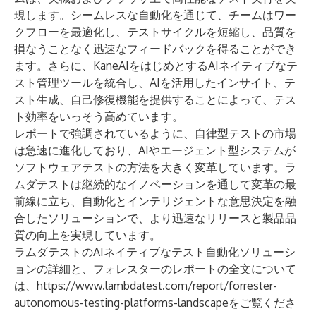
現します。シームレスな自動化を通じて、チームはワー
クフローを最適化し、テストサイクルを短縮し、品質を
損なうことなく迅速なフィードバックを得ることができ
ます。さらに、KaneAIをはじめとするAIネイティブなテ
スト管理ツールを統合し、AIを活用したインサイト、テ
スト生成、自己修復機能を提供することによって、テス
ト効率をいっそう高めています。
レポートで強調されているように、自律型テストの市場
は急速に進化しており、AIやエージェント型システムが
ソフトウェアテストの方法を大きく変革しています。ラ
ムダテストは継続的なイノベーションを通して変革の最
前線に立ち、自動化とインテリジェントな意思決定を融
合したソリューションで、より迅速なリリースと製品品
質の向上を実現しています。
ラムダテストのAIネイティブなテスト自動化ソリューシ
ョンの詳細と、フォレスターのレポートの全文について
は、
https://www.lambdatest.com/report/forrester-
autonomous-testing-platforms-landscape
をご覧くださ