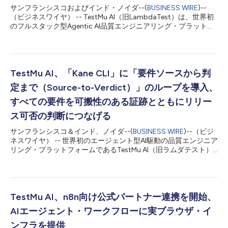
サンフランシスコおよびインド・ノイダ--(
BUSINESS WIRE
)--
（ビジネスワイヤ） -- TestMu AI（旧LambdaTest）は、世界初
のフルスタック型Agentic AI品質エンジニアリング・プラットフ
ォームとして、Samsung Galaxy Z Fold8とGalaxy Z Fold8 Ultra
がTestMu AIのReal Device Cloudでテスト可能になったと発表し
ました。両端末はSamsungの「Galaxy Unpacked」イベントで
発表され、Android 17と「One UI 9」を搭載しており、市販端末
が顧客の手に渡る前からライブテストと自動テストに利用できま
TestMu AI、「Kane CLI」に「要件ソースから判
す。 今回発表された新世代モデルは、Galaxy Z Foldシリーズに
定まで（Source-to-Verdict）」のループを導入、
これまでなかったテスト上の課題をもたらします。Galaxy Z
Fold8は、開いた状態では縦向きの7.6インチ・ディスプレイを備
すべての要件を可搬性のある証跡とともにリリー
える一方、Zシリーズ初のUltraモデルであるGalaxy Z Fold8
ス可否の判断につなげる
Ultraは、横向きの8.0インチ・ディスプレイを備えます。両機種
はFold8の名称を冠し、チップセット...
サンフランシスコ＆インド、ノイダ--(
BUSINESS WIRE
)--（ビジ
ネスワイヤ） -- 世界初のエージェント型AI駆動の品質エンジニア
リング・プラットフォームであるTestMu AI（旧ラムダテスト）
は、同社の自然言語によるテストツール「Kane CLI」に「要件ソ
ースから判定まで（Source-to-Verdict）」のループを導入しま
した。Kane CLIがブラウザ自動化ツールから進化してきたことを
踏まえ、このループでは、製品要件をリリース可否の判断まで一
貫して処理し、テストを作成してローカル環境のブラウザで実行
TestMu AI、n8n向け公式パートナー連携を開始、
し、証跡を収集し、実際の実行内容に基づいてカバレッジを測定
AIエージェント・ワークフローに実ブラウザ・イ
したうえで、判定結果を返します。 AIエージェントがテストを作
成・実行・修正する中、緑色のチェックマークだけではもはや十
ンフラを提供