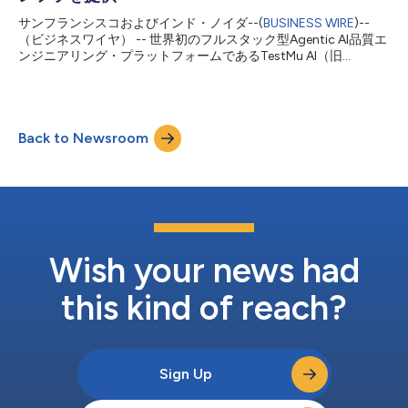
分ではありません。何も検証しないステップもパスと判定され、
サンフランシスコおよびインド・ノイダ--(
BUSINESS WIRE
)--
数週間前に変更された仕様の旧版に基づくテストもパスと判定さ
（ビジネスワイヤ） -- 世界初のフルスタック型Agentic AI品質エ
れ、クリックが一度も実際には成功していないのにエージェント
ンジニアリング・プラットフォームであるTestMu AI（旧
が「完了」と報告した場合も、パスと判定されます。根拠のない
LambdaTest）は本日、公式のTestMu AI Agent パートナー連携
グリーン表示と裏付けのあるグリーン表示は、どのダッシュボ
をAIエージェントおよびエンタープライズ・オートメーション向
ー...
けワークフロー自動化プラットフォームとして急成長するn8n向
けに開始したと発表しました。 n8nの認証済みパートナー
Back to Newsroom
Community Nodeとして提供されるTestMu AI Agent連携によ
り、開発者はAIエージェントや自動化ワークフローをTestMu AI
のBrowser Cloudに接続し、コードを1行も書くことなく、3,000
以上のブラウザー、OS、デバイス環境を利用できます。 企業の
業務自動化でAIエージェントの導入が進む中、ブラウザーへのア
クセスは不可欠な機能となりつつあります。今回の新たな連携に
より、n8nユーザーは、ウェブ・アプリケーションとのやり取
り、動的なウェブサイトの操作、ブラウザー上で行うタスクの大
Wish your news had
規模実行に対...
this kind of reach?
Sign Up