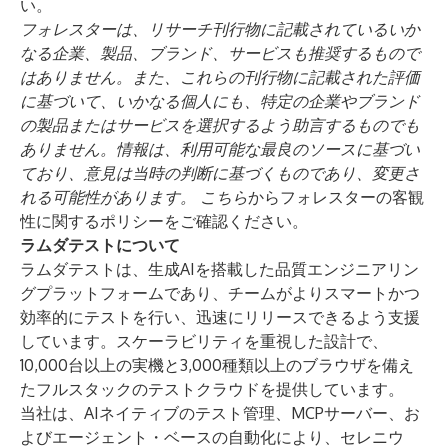
い。
フォレスターは、リサーチ刊行物に記載されているいか
なる企業、製品、ブランド、サービスも推奨するもので
はありません。また、これらの刊行物に記載された評価
に基づいて、いかなる個人にも、特定の企業やブランド
の製品またはサービスを選択するよう助言するものでも
ありません。情報は、利用可能な最良のソースに基づい
ており、意見は当時の判断に基づくものであり、変更さ
れる可能性があります。
こちら
からフォレスターの客観
性に関するポリシーをご確認ください。
ラムダテストについて
ラムダテスト
は、生成AIを搭載した品質エンジニアリン
グプラットフォームであり、チームがよりスマートかつ
効率的にテストを行い、迅速にリリースできるよう支援
しています。スケーラビリティを重視した設計で、
10,000台以上の実機と3,000種類以上のブラウザを備え
たフルスタックのテストクラウドを提供しています。
当社は、AIネイティブのテスト管理、MCPサーバー、お
よびエージェント・ベースの自動化により、セレニウ