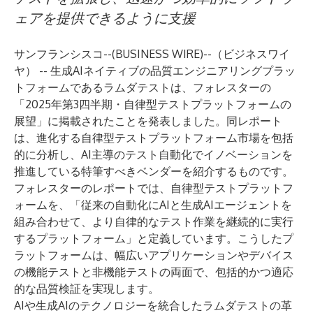
ェアを提供できるように支援
サンフランシスコ--(
BUSINESS WIRE
)--
（ビジネスワイ
ヤ） -- 生成AIネイティブの品質エンジニアリングプラッ
トフォームである
ラムダテスト
は、
フォレスターの
「2025年第3四半期・自律型テストプラットフォームの
展望」
に掲載されたことを発表しました。同レポート
は、進化する自律型テストプラットフォーム市場を包括
的に分析し、AI主導のテスト自動化でイノベーションを
推進している特筆すべきベンダーを紹介するものです。
フォレスターのレポートでは、自律型テストプラットフ
ォームを、「従来の自動化にAIと生成AIエージェントを
組み合わせて、より自律的なテスト作業を継続的に実行
するプラットフォーム」と定義しています。こうしたプ
ラットフォームは、幅広いアプリケーションやデバイス
の機能テストと非機能テストの両面で、包括的かつ適応
的な品質検証を実現します。
AIや生成AIのテクノロジーを統合したラムダテストの革