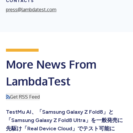
CONTACTS
press@lambdatest.com
More News From
LambdaTest
Get RSS Feed
TestMu AI、「Samsung Galaxy Z Fold8」と
「Samsung Galaxy Z Fold8 Ultra」を一般発売に
先駆け「Real Device Cloud」でテスト可能に