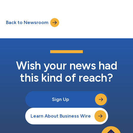
Assertions 功能，使开发者和 AI 智能体能够借助自然语言对浏览
的业务成果，就...
器底层运行行为进行验证。 传统浏览器自动化测试主要关注用户
可直接感知的内容，例如按钮、表单、文本信息以及页面视觉状
态。然而，现代 Web 应用的运行高度依赖于浏览器后台发生的大
Back to Newsroom
量活动，而这些活动往往对用户不可见，包括网络请求、API 响
应、控制台日志、Cookie、本地存储以及各类性能指标等。 通过
DevTools Assertions，Kane CLI 将浏览器验证能力从前端界面扩
展至浏览器底层运行环境，使开发团队能够以自然语言定义验证目
标，对这些运行信号进行验证。 例如，开发者现在可以直接使用
如下目标指令： “点击‘加入购物车’，并验证发送至 /api/cart 的请
求返回 200 状态码。” “执行结账流程，并验证控制台未出现任何
错误。” “登录后获取并保存会话...
Wish your news had
this kind of reach?
Sign Up
Learn About Business Wire