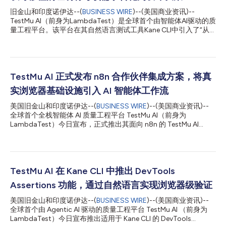
旧金山和印度诺伊达--(
BUSINESS WIRE
)--(美国商业资讯)--
TestMu AI（前身为LambdaTest）是全球首个由智能体AI驱动的质
量工程平台。该平台在其自然语言测试工具Kane CLI中引入了“从
需求到判定”(Source-to-Verdict)闭环。在Kane CLI从浏览器自动
化工具不断演进的基础上，该闭环能够将产品需求转化为发布决
策：自动编写测试、在本地浏览器中运行测试、收集证明、根据实
际执行情况衡量覆盖率，并最终返回判定结果。 当AI智能体负责编
写、运行和修复测试时，一个绿色的对勾已不再可靠：什么都不检
TestMu AI 正式发布 n8n 合作伙伴集成方案，将真
查的步骤可能会通过；针对几周前已变更的规格编写的测试可能会
实浏览器基础设施引入 AI 智能体工作流
通过；甚至点击根本没有生效，智能体却报告“已完成”的情况也会
显示通过。在每个仪表盘上，“空的绿色”和“获得的绿色”颜色相
美国旧金山和印度诺伊达--(
BUSINESS WIRE
)--(美国商业资讯)--
同，数字在攀升，但风险并未消除。Kane CLI填补了这一空白：它
全球首个全栈智能体 AI 质量工程平台 TestMu AI（前身为
将需求直接转化为判定，并为每一个步骤提供证明。 一个闭环：
LambdaTest）今日宣布，正式推出其面向 n8n 的 TestMu AI
从需求到判定。 你不再需要交给Kane CLI测试脚本，而是直接提供
Agent 官方合作伙伴集成方案。n8n 是 AI 智能体及企业自动化领
需求。九个阶段构成一条可追溯的链路： 需求来源→业务用例→
域增长最快的工作流自动化平台之一。 作为 n8n 官方认证并建立
场景→验收标准→test.md...
合作关系的社区节点，TestMu AI Agent 集成使开发者能够将 AI 智
能体及自动化工作流直接连接至 TestMu AI Browser Cloud，从而
获得对超过 3,000 种浏览器、操作系统和设备环境的访问能力，
TestMu AI 在 Kane CLI 中推出 DevTools
而且无需编写任何代码。 随着企业不断加快采用 AI 智能体推进业
Assertions 功能，通过自然语言实现浏览器级验证
务自动化进程，浏览器访问能力已成为不可或缺的关键能力。此次
推出的新集成方案使 n8n 用户能够在其工作流中接入托管于云端
美国旧金山和印度诺伊达--(
BUSINESS WIRE
)--(美国商业资讯)--
的真实浏览器，从而与 Web 应用程序进行交互、访问动态网站，
全球首个由 Agentic AI 驱动的质量工程平台 TestMu AI （前身为
并以规模化方式执行各类基于浏览器的任务。 TestMu AI 联合创始
LambdaTest）今日宣布推出适用于 Kane CLI 的 DevTools
人兼增长业务负责人 Mudit Singh 表示 ：“AI 智能体若要创造切实