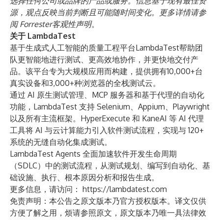
选择任何公司或品牌的产品或服务。信息基于现有最佳资
源，观点反映当前判断且可能随时间变化。更多详情请参
阅
Forrester客观性声明
。
关于 LambdaTest
基于生成式人工智能的质量工程平台
LambdaTest
帮助团
队更智能地进行测试、更高效地协作，并更快地交付产
品。该平台专为大规模应用而构建，提供拥有10,000+台
真实设备和3,000+种浏览器的全栈测试云。
通过 AI 原生测试管理、MCP 服务器和基于代理的自动化
功能，LambdaTest 支持 Selenium、Appium、Playwright
以及所有主流框架。HyperExecute 和 KaneAI 等 AI 代理
工具将 AI 与云计算能力引入软件测试流程，实现与 120+
系统的无缝自动化集成测试。
LambdaTest Agents 全面加速软件开发生命周期
（SDLC）中的测试流程，从测试规划、编写到自动化、基
础设施、执行、根本原因分析和报告生成。
更多信息，请访问：
https://lambdatest.com
免责声明：本公告之原文版本乃官方授权版本。译文仅供
方便了解之用，烦请参照原文，原文版本乃唯一具法律效