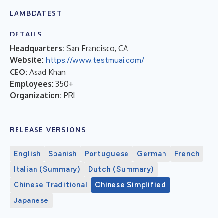
LAMBDATEST
DETAILS
Headquarters:
San Francisco, CA
Website:
https://www.testmuai.com/
CEO:
Asad Khan
Employees:
350+
Organization:
PRI
RELEASE VERSIONS
English
Spanish
Portuguese
German
French
Italian (Summary)
Dutch (Summary)
Chinese Traditional
Chinese Simplified
Japanese