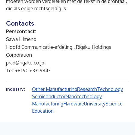
moeten worden vergeleken met de tekst in de brontaal,
die als enige rechtsgeldig is.
Contacts
Perscontact:
Sawa Himeno
Hoofd Communicatie-afdeling., Rigaku Holdings
Corporation
prad@rigaku.co.jp
Tel: +81 90 6331 9843
Other Manufacturing
Research
Technology
Industry:
Semiconductor
Nanotechnology
Manufacturing
Hardware
University
Science
Education