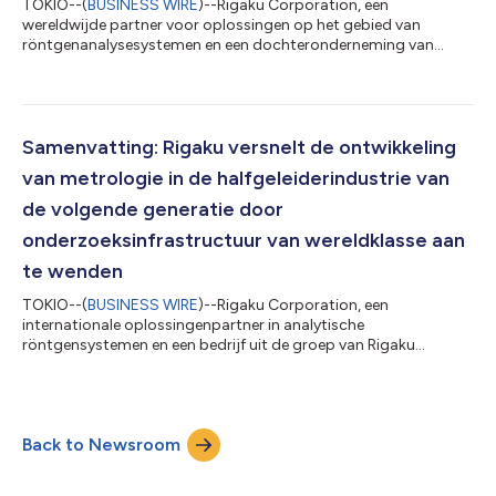
TOKIO--(
BUSINESS WIRE
)--Rigaku Corporation, een
wereldwijde partner voor oplossingen op het gebied van
röntgenanalysesystemen en een dochteronderneming van
Rigaku Holdings Corporation (hoofdkantoor: Akishima, Tokio;
CEO: Jun Kawakami; "Rigaku"), kondigt aan dat de resultaten
van een gezamenlijk onderzoeksproject met Shionogi & Co.,
Ltd., JEOL Ltd. en de Meiji Pharmaceutical University zijn
gepubliceerd in Crystal Growth & Design, een wereldwijd
Samenvatting: Rigaku versnelt de ontwikkeling
gerenommeerd internationaal tijdschrift op...
van metrologie in de halfgeleiderindustrie van
de volgende generatie door
onderzoeksinfrastructuur van wereldklasse aan
te wenden
TOKIO--(
BUSINESS WIRE
)--Rigaku Corporation, een
internationale oplossingenpartner in analytische
röntgensystemen en een bedrijf uit de groep van Rigaku
Holdings Corporation (hoofdzetel: Akishima, Tokio; CEO: Jun
Kawakami; “Rigaku”), heeft de uitbreiding aangekondigd van de
ontwikkeling van metrologietechnologieën voor halfgeleiders
van de volgende generatie, door wereldwijde
Back to Newsroom
onderzoeksomgevingen aan te wenden. In het kader van dit
initiatief werkt Rigaku samen met imec, een hub voor onderzoek
e...