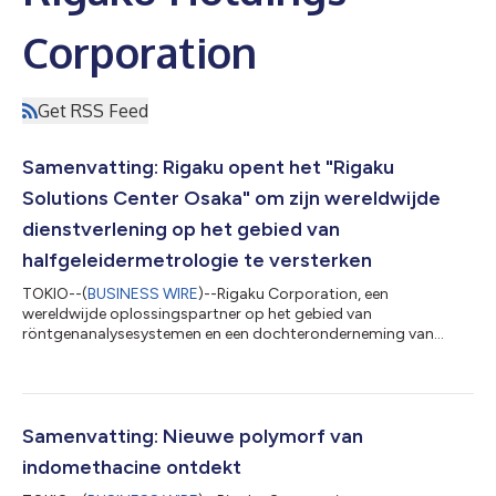
Corporation
Get RSS Feed
Samenvatting: Rigaku opent het "Rigaku
Solutions Center Osaka" om zijn wereldwijde
dienstverlening op het gebied van
halfgeleidermetrologie te versterken
TOKIO--(
BUSINESS WIRE
)--Rigaku Corporation, een
wereldwijde oplossingspartner op het gebied van
röntgenanalysesystemen en een dochteronderneming van
Rigaku Holdings Corporation (hoofdkantoor: Akishima, Tokio;
CEO: Jun Kawakami; "Rigaku"), heeft het Rigaku Solutions
Center Osaka (RSC-Osaka) geopend in zijn fabriek in Osaka. De
nieuwe vestiging centraliseert en breidt de praktijkgerichte
opleidingen uit voor buitendiensttechnici die ondersteuning
Samenvatting: Nieuwe polymorf van
bieden bij metrologiesystemen voor halfgeleiders,...
indomethacine ontdekt