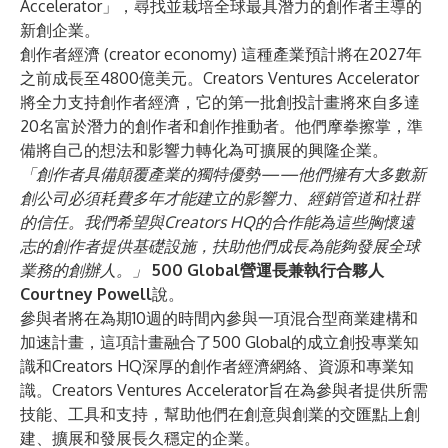
Accelerator」，尋找並栽培全球最具潛力的創作者主導的
新創企業。
創作者經濟 (creator economy) 這種產業預計
將在2027年
之前成長至4800億美元
。Creators Ventures Accelerator
將全力支持創作者經濟，它的第一批創投計畫將來自多達
20名富於潛力的創作者和創作推動者。他們摩拳擦掌，準
備將自己的想法和影響力轉化為可擴展的興隆企業。
「創作者具備顛覆產業的獨特優勢——他們擁有大多數新
創公司必須耗費多年才能建立的影響力、經銷管道和社群
的信任。我們希望與Creators HQ的合作能為這些胸懷遠
志的創作者提供基礎設施，扶助他們成長為能夠發展全球
業務的創辦人。」
500 Global營運長兼執行合夥人
Courtney Powell
說。
參與者將在為期10週的時間內參與一項混合型商業建構和
加速計畫，這項計畫融合了500 Global的成立創投專業知
識和Creators HQ深厚的創作者經濟網絡、資源和專業知
識。Creators Ventures Accelerator旨在為參與者提供所需
技能、工具和支持，幫助他們在創意與創業的交匯點上創
建、擴展和發展長久穩定的企業。