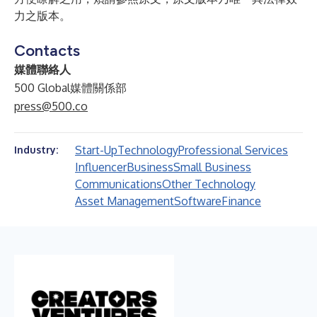
力之版本。
Contacts
媒體聯絡人
500 Global媒體關係部
press@500.co
Start-Up
Technology
Professional Services
Industry:
Influencer
Business
Small Business
Communications
Other Technology
Asset Management
Software
Finance