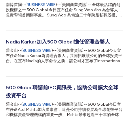
南韓首爾--(
BUSINESS WIRE
)--(美國商業資訊)-- 全球最活躍的創
投機構之一 500 Global 今日宣布任命 Sung Woo Ahn 為合夥人，
負責帶領首爾辦事處。 Sung Woo 具備逾二十年跨足私募股權、
投資銀行與管理顧問的投資經驗。他近期曾於 Mirae Asset Global
Investments 私募股權部門擔任總裁暨投資長達十年，期間擔任投
資委員會主席，並成功募集規模達 5,160 億韓元的盲池基金；該基
金由南韓國民年金公團擔任錨定投資人，並獲得大型退休基金、保
險公司與企業支持，充分展現 500 Global 如今在南韓能發揮的機
Nadia Karkar加入500 Global擔任管理合夥人
構信任與有限合夥人 (LP) 關係。其投資實績涵蓋南韓、中國與美國
舊金山--(
BUSINESS WIRE
)--(美國商業資訊)-- 500 Global今天宣
的成長型資本、控制權收購與 IPO 前交易，已實現退場總價值超過
布任命Nadia Karkar為管理合夥人，共同拓展該公司的全球投資平
1 兆韓元。具指標意義的交易包含 Acushnet Holdings (Titleist) 於
台。在宣布Nadia的人事命令之前，該公司才宣布了International
紐約證券交易所上市；以 3.5 億美元將 Coffee Bean 出售給
Finance Corporation前任投資長Atul Mehta加入500 Global董事
Jollibee Foods；CJ Healthcare 與 Korea Aerospace 於南韓交易
會的消息。這兩個消息反映出該公司有決心不斷精進高層結構、提
所上市；以及對 Im...
升實現下階段全球成長所需的實力。 加入500 Global之前，Nadia
任職TPG Inc.旗下具有310億美元影響力的投資平台「TPG
Rise」。她在該公司的最後一份職務是業務開發主任，負責產品創
500 Global聘請前IFC資訊長，協助公司擴大全球
新、戰略合作關係與企業發展。她在TPG Rise Climate打造Global
投資平台
South Initiative的過程中擔任要角。Global South Initiative是一款
混合融資工具，旨在刺激大規模機構資本投資新興市場的氣候解決
舊金山--(
BUSINESS WIRE
)--(美國商業資訊)-- 500 Global今日宣
方案。進入TPG Inc.之前，Nadia在頂級全球律師事務所Kirkland &
布任命Atul Mehta加入董事會，這是公司持續發展為全球創投平台
Ellis LLP擔任合夥人。 Nadia將貢獻她獨到的多方技能給50...
和機構資產管理機構的重要一步。 Mehta帶來超過三十年的全球投
資和機構領導經驗，目前500 Global注意到各國政府、多邊機構
和長期資本提供者正在重新思考如何為技術驅動型成長提供募資和