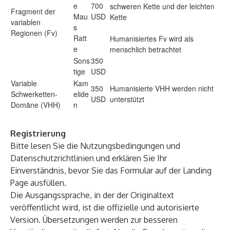
e
700
schweren Kette und der leichten
Fragment der
Mau
USD
Kette
variablen
s
Regionen (Fv)
Ratt
Humanisiertes Fv wird als
e
menschlich betrachtet
Sons
350
tige
USD
Variable
Kam
350
Humanisierte VHH werden nicht
Schwerketten-
elide
USD
unterstützt
Domäne (VHH)
n
Registrierung
Bitte lesen Sie die Nutzungsbedingungen und
Datenschutzrichtlinien und erklären Sie Ihr
Einverständnis, bevor Sie das Formular auf der Landing
Page ausfüllen.
Die Ausgangssprache, in der der Originaltext
veröffentlicht wird, ist die offizielle und autorisierte
Version. Übersetzungen werden zur besseren