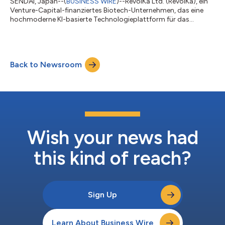
SENDAI, Japan--(
BUSINESS WIRE
)--RevolKa Ltd. (RevolKa), ein
Venture-Capital-finanziertes Biotech-Unternehmen, das eine
hochmoderne KI-basierte Technologieplattform für das
Protein-Engineering namens aiProtein® bereitstellt, gibt die
offizielle weltweite Markteinführung von RevoAb® bekannt.
Hierbei handelt es sich um einen innovativen und schnellen
Online-Service zur Optimierung von Antikörpersequenzen, der
Back to Newsroom
Herausforderungen im Bereich der physikalisch-chemischen
Eigenschaften angeht – insbesond...
Wish your news had
this kind of reach?
Sign Up
Learn About Business Wire