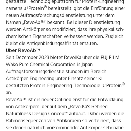
gestützte Technologieplattform für Protein-Engineering
®
namens
ai
Protein
bereitstellt, gibt die Einführung einer
neuen Auftragsforschungsdienstleistung unter dem
Namen „RevoAb™” bekannt. Bei dieser Dienstleistung
werden Antikörper so modifiziert, dass ihre physikalisch-
chemischen Eigenschaften verbessert werden. Zugleich
bleibt die Antigenbindungsaffinität erhalten.
Über RevoAb™
Seit Dezember 2023 bietet RevolKa über die FUJIFILM
Wako Pure Chemical Corporation in Japan
Auftragsforschungsdienstleistungen im Bereich
Antikörper-Engineering unter Einsatz seiner KI-
®
gestützten Protein-Engineering-Technologie
ai
Protein
an.
RevoAb™ ist ein neuer Onlinedienst für die Entwicklung
von Antikörpern, der auf dem „RevolKa's Refined
Naturalness Design Concept” aufbaut. Dabei werden die
Rahmensequenzen von Antikörpern so verfeinert, dass
sie denen natürlich vorkommender Antikörper sehr nahe