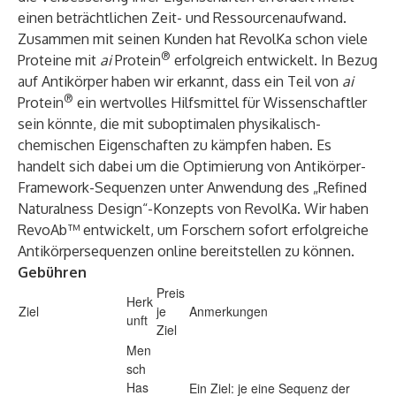
einen beträchtlichen Zeit- und Ressourcenaufwand.
Zusammen mit seinen Kunden hat RevolKa schon viele
®
Proteine mit
ai
Protein
erfolgreich entwickelt. In Bezug
auf Antikörper haben wir erkannt, dass ein Teil von
ai
®
Protein
ein wertvolles Hilfsmittel für Wissenschaftler
sein könnte, die mit suboptimalen physikalisch-
chemischen Eigenschaften zu kämpfen haben. Es
handelt sich dabei um die Optimierung von Antikörper-
Framework-Sequenzen unter Anwendung des „Refined
Naturalness Design“-Konzepts von RevolKa. Wir haben
RevoAb™ entwickelt, um Forschern sofort erfolgreiche
Antikörpersequenzen online bereitstellen zu können.
Gebühren
Preis
Herk
Ziel
je
Anmerkungen
unft
Ziel
Men
sch
Has
Ein Ziel: je eine Sequenz der