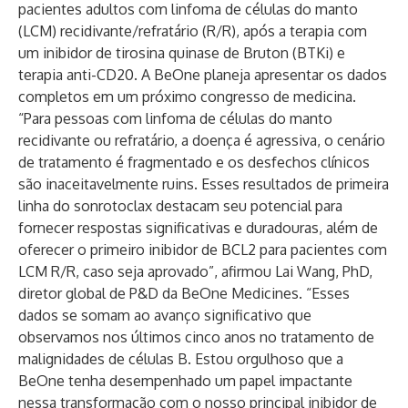
pacientes adultos com linfoma de células do manto
(LCM) recidivante/refratário (R/R), após a terapia com
um inibidor de tirosina quinase de Bruton (BTKi) e
terapia anti-CD20. A BeOne planeja apresentar os dados
completos em um próximo congresso de medicina.
“Para pessoas com linfoma de células do manto
recidivante ou refratário, a doença é agressiva, o cenário
de tratamento é fragmentado e os desfechos clínicos
são inaceitavelmente ruins. Esses resultados de primeira
linha do sonrotoclax destacam seu potencial para
fornecer respostas significativas e duradouras, além de
oferecer o primeiro inibidor de BCL2 para pacientes com
LCM R/R, caso seja aprovado”, afirmou Lai Wang, PhD,
diretor global de P&D da BeOne Medicines. “Esses
dados se somam ao avanço significativo que
observamos nos últimos cinco anos no tratamento de
malignidades de células B. Estou orgulhoso que a
BeOne tenha desempenhado um papel impactante
nessa transformação com o nosso principal inibidor de