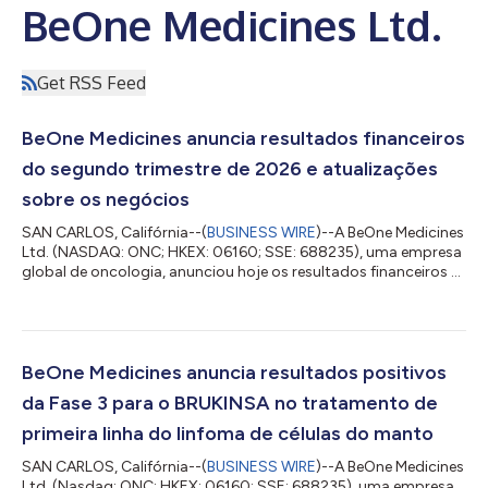
BeOne Medicines Ltd.
Get RSS Feed
BeOne Medicines anuncia resultados financeiros
do segundo trimestre de 2026 e atualizações
sobre os negócios
SAN CARLOS, Califórnia--(
BUSINESS WIRE
)--A BeOne Medicines
Ltd. (NASDAQ: ONC; HKEX: 06160; SSE: 688235), uma empresa
global de oncologia, anunciou hoje os resultados financeiros e
atualizações corporativas do segundo trimestre de 2026. John
V. Oyler, cofundador, presidente do conselho e CEO da BeOne,
afirmou: “Esses sólidos resultados do segundo trimestre
ressaltam nosso crescimento contínuo como líder global em
oncologia. Nossa linha de produtos de hematologia, liderada
BeOne Medicines anuncia resultados positivos
pelo BRUKINSA, continua...
da Fase 3 para o BRUKINSA no tratamento de
primeira linha do linfoma de células do manto
SAN CARLOS, Califórnia--(
BUSINESS WIRE
)--A BeOne Medicines
Ltd. (Nasdaq: ONC; HKEX: 06160; SSE: 688235), uma empresa