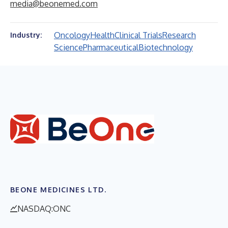
media@beonemed.com
Oncology
Health
Clinical Trials
Research
Industry:
Science
Pharmaceutical
Biotechnology
BEONE MEDICINES LTD.
NASDAQ:ONC