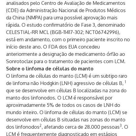
analisados pelo Centro de Avaliação de Medicamentos
(CDE) da Administração Nacional de Produtos Médicos
da China (NMPA) para uma possível aprovação mais
rápida. O estudo confirmatório de Fase 3, denominado
CELESTIAL-RR MCL (
BGB-11417-302; NCT06742996
),
está em andamento, com o primeiro paciente inscrito no
início deste ano. O FDA dos EUA concedeu
anteriormente a designação de medicamento órfão ao
Sonrotoclax para o tratamento de pacientes com LCM.
Sobre o linfoma de células do manto
O linfoma de células do manto (LCM) é um subtipo raro
1
de linfoma não Hodgkin (LNH) agressivo de células B,
que se desenvolve em células B localizadas na zona do
manto dos linfonodos. O LCM é responsável por
aproximadamente 5% de todos os casos de LNH do
mundo inteiro. O linfoma de células do manto (LCM) se
desenvolve em células B situadas nas zonas do manto
2
3
dos linfonodos
, afetando cerca de 28.000 pessoas
. O
LCM é frequentemente diagnosticado em estágios