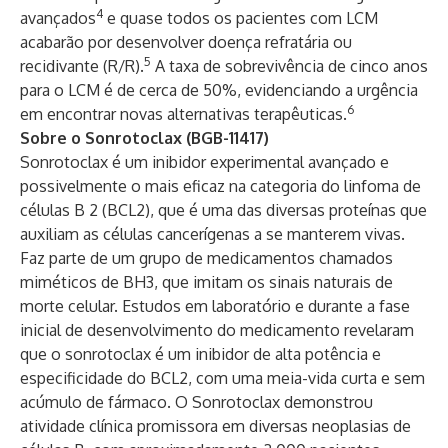
4
avançados
e quase todos os pacientes com LCM
acabarão por desenvolver doença refratária ou
5
recidivante (R/R).
A taxa de sobrevivência de cinco anos
para o LCM é de cerca de 50%, evidenciando a urgência
6
em encontrar novas alternativas terapêuticas.
Sobre o Sonrotoclax (BGB-11417)
Sonrotoclax é um inibidor experimental avançado e
possivelmente o mais eficaz na categoria do linfoma de
células B 2 (BCL2), que é uma das diversas proteínas que
auxiliam as células cancerígenas a se manterem vivas.
Faz parte de um grupo de medicamentos chamados
miméticos de BH3, que imitam os sinais naturais de
morte celular. Estudos em laboratório e durante a fase
inicial de desenvolvimento do medicamento revelaram
que o sonrotoclax é um inibidor de alta potência e
especificidade do BCL2, com uma meia-vida curta e sem
acúmulo de fármaco. O Sonrotoclax demonstrou
atividade clínica promissora em diversas neoplasias de