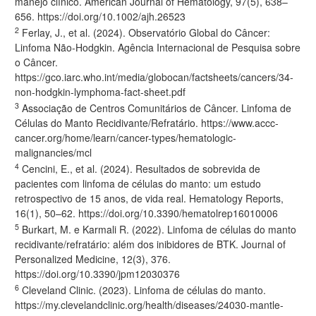
manejo clínico. American Journal of Hematology, 97(5), 638–
656.
https://doi.org/10.1002/ajh.26523
2
Ferlay, J., et al. (2024). Observatório Global do Câncer:
Linfoma Não-Hodgkin. Agência Internacional de Pesquisa sobre
o Câncer.
https://gco.iarc.who.int/media/globocan/factsheets/cancers/34-
non-hodgkin-lymphoma-fact-sheet.pdf
3
Associação de Centros Comunitários de Câncer. Linfoma de
Células do Manto Recidivante/Refratário.
https://www.accc-
cancer.org/home/learn/cancer-types/hematologic-
malignancies/mcl
4
Cencini, E., et al. (2024). Resultados de sobrevida de
pacientes com linfoma de células do manto: um estudo
retrospectivo de 15 anos, de vida real. Hematology Reports,
16(1), 50–62.
https://doi.org/10.3390/hematolrep16010006
5
Burkart, M. e Karmali R. (2022). Linfoma de células do manto
recidivante/refratário: além dos inibidores de BTK. Journal of
Personalized Medicine, 12(3), 376.
https://doi.org/10.3390/jpm12030376
6
Cleveland Clinic. (2023). Linfoma de células do manto.
https://my.clevelandclinic.org/health/diseases/24030-mantle-