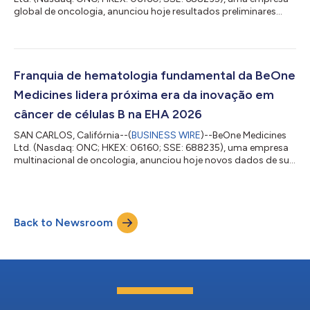
global de oncologia, anunciou hoje resultados preliminares
positivos do estudo de Fase 3 MANGROVE (BGB-3111-306;
NCT04002297), que avalia o inibidor de BTK de referência
BRUKINSA®(zanubrutinibe) associado ao rituximabe em
comparação com bendamustina associada ao rituximabe (BR)
em pacientes adultos com linfoma de células do manto (LCM)
Franquia de hematologia fundamental da BeOne
não tratado anteriormente. O MANGROVE é o pr...
Medicines lidera próxima era da inovação em
câncer de células B na EHA 2026
SAN CARLOS, Califórnia--(
BUSINESS WIRE
)--BeOne Medicines
Ltd. (Nasdaq: ONC; HKEX: 06160; SSE: 688235), uma empresa
multinacional de oncologia, anunciou hoje novos dados de sua
principal linha de produtos hematológicos no Congresso da
Associação Europeia de Hematologia (EHA) de 2026, em
Estocolmo. Os resultados atualizados do tacabrutideg (BGB-
16673), um potencial degradador de tirosina quinase de Bruton
Back to Newsroom
(BTK) líder de mercado, demonstraram respostas duradouras
em pacientes com leucemia linfocít...