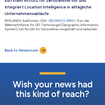
Esri stellt ArcGIS for ServiceNow vor und
wichtigen Informationen aktualisieren. Ziel der Lös...
integriert Location Intelligence in alltägliche
Unternehmensabläufe
REDLANDS, Kalifornien, USA--(
BUSINESS WIRE
)--Esri, der
Weltmarktführer für GIS-Technologie (Geographic Information
System), hat ArcGIS for ServiceNow vorgestellt und verbindet
erstmals die beiden Plattformen. Die neue bidirektionale
Integration ermöglicht Anwendern, Location Intelligence direkt
in ihre täglichen Geschäftsabläufe einzubinden. Unternehmen
und Organisationen aus Wirtschaft, Landes- und
Back to Newsroom
Kommunalverwaltung, Versorgungswirtschaft, Energie, Handel,
Gesundheitswesen, Telekommunikation...
Wish your news had
this kind of reach?