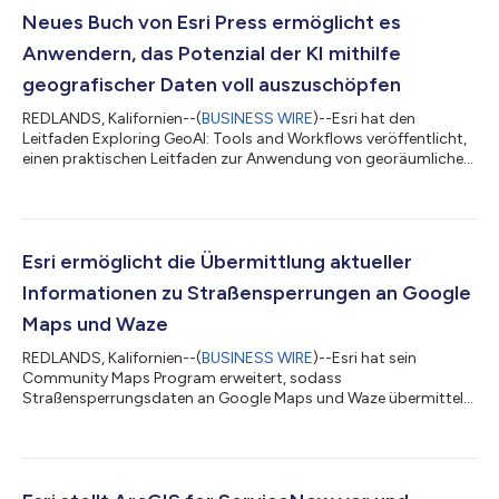
Neues Buch von Esri Press ermöglicht es
Anwendern, das Potenzial der KI mithilfe
geografischer Daten voll auszuschöpfen
REDLANDS, Kalifornien--(
BUSINESS WIRE
)--Esri hat den
Leitfaden Exploring GeoAI: Tools and Workflows veröffentlicht,
einen praktischen Leitfaden zur Anwendung von georäumlicher
künstlicher Intelligenz (GeoAI) mit ArcGIS. Dieses
praxisorientierte Arbeitsbuch richtet sich an GIS-Fachleute,
Analysten und Datenwissenschaftler und vermittelt das
erforderliche Wissen sowie die notwendigen Werkzeuge, um
fortschrittliche KI-Workflows in die praxisnahe räumliche
Esri ermöglicht die Übermittlung aktueller
Analyse zu integrieren. Da GeoAI die Art u...
Informationen zu Straßensperrungen an Google
Maps und Waze
REDLANDS, Kalifornien--(
BUSINESS WIRE
)--Esri hat sein
Community Maps Program erweitert, sodass
Straßensperrungsdaten an Google Maps und Waze übermittelt
werden können. Die Road-Closures-Lösung auf Esris ArcGIS-
Plattform wurde im vergangenen Jahr eingeführt, damit Nutzer
Aktualisierungen zu Straßensperrungen auf einfache Weise
direkt an beliebte Anbieter von Karten-Apps für Verbraucher
übermitteln können, die ihre Karten anschließend mit diesen