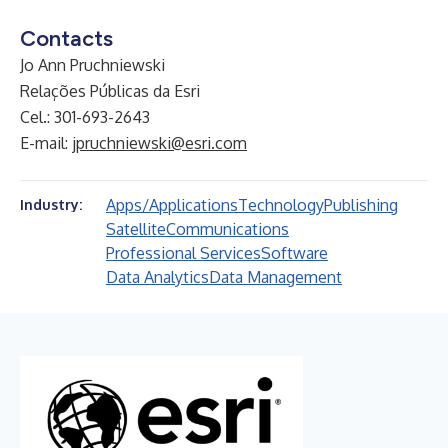
Contacts
Jo Ann Pruchniewski
Relações Públicas da Esri
Cel.: 301-693-2643
E-mail:
jpruchniewski@esri.com
Apps/Applications
Technology
Publishing
Industry:
Satellite
Communications
Professional Services
Software
Data Analytics
Data Management