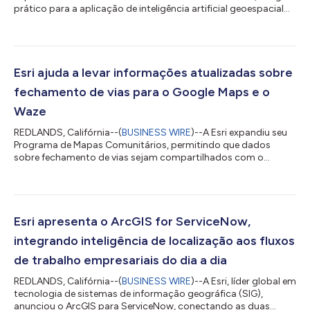
prático para a aplicação de inteligência artificial geoespacial
(GeoAI) utilizando o ArcGIS. Criado para profissionais de GIS,
analistas e cientistas de dados, este manual prático fornece o
conhecimento e as ferramentas necessários para integrar
fluxos de trabalho avançados de IA a análises espaciais do
mundo real. À medida que a GeoAI continua transformando o
Esri ajuda a levar informações atualizadas sobre
modo como as organi...
fechamento de vias para o Google Maps e o
Waze
REDLANDS, Califórnia--(
BUSINESS WIRE
)--A Esri expandiu seu
Programa de Mapas Comunitários, permitindo que dados
sobre fechamento de vias sejam compartilhados com o
Google Maps e o Waze. A solução Road Closures, na
plataforma ArcGIS da Esri, foi lançada no ano passado como
uma forma de os usuários compartilharem facilmente
atualizações sobre fechamento de vias diretamente com os
principais provedores de mapas, permitindo que eles atualizem
Esri apresenta o ArcGIS for ServiceNow,
seus mapas com essas informações importantes. A solução...
integrando inteligência de localização aos fluxos
de trabalho empresariais do dia a dia
REDLANDS, Califórnia--(
BUSINESS WIRE
)--A Esri, líder global em
tecnologia de sistemas de informação geográfica (SIG),
anunciou o ArcGIS para ServiceNow, conectando as duas