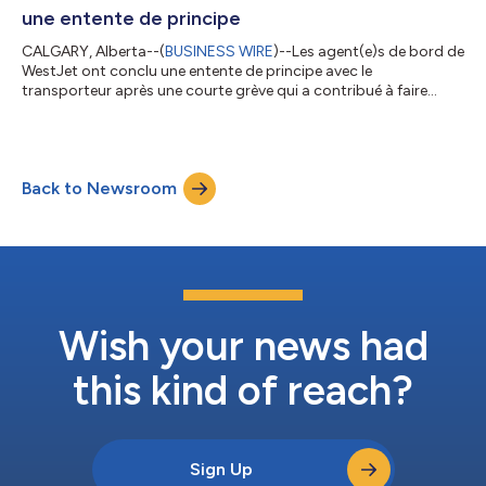
une entente de principe
CALGARY, Alberta--(
BUSINESS WIRE
)--Les agent(e)s de bord de
WestJet ont conclu une entente de principe avec le
transporteur après une courte grève qui a contribué à faire
débloquer les pourparlers. Cette grève est maintenant terminée
et les agent(e)s de bord vont retourner au travail. Si elle est
ratifiée, l’entente améliorera le système actuel de « crédits de vol
» en introduisant une prime liée à la période en devoir qui tient
Back to Newsroom
compte d’une plus grande part du travail fait par le personnel
de...
Wish your news had
this kind of reach?
Sign Up