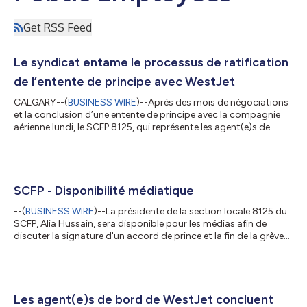
Get RSS Feed
Le syndicat entame le processus de ratification
de l’entente de principe avec WestJet
CALGARY--(
BUSINESS WIRE
)--Après des mois de négociations
et la conclusion d’une entente de principe avec la compagnie
aérienne lundi, le SCFP 8125, qui représente les agent(e)s de
bord de WestJet, a amorcé le processus de ratification auprès
de ses membres. Les détails de l’entente de principe ont été
communiqués aux membres et seront discutés en détail lors
d’une série d’assemblées prévues pour la semaine prochaine. Le
vote débutera une fois ces rencontres terminées. « Cette
SCFP - Disponibilité médiatique
entente de princip...
--(
BUSINESS WIRE
)--La présidente de la section locale 8125 du
SCFP, Alia Hussain, sera disponible pour les médias afin de
discuter la signature d'un accord de prince et la fin de la grève
des agent(e)s de bord de WestJet. Détails : Lundi 3 août 11 h
(Heures des Rocheuses) Aéroport international de Calgary, îlôt
en face des départs internationaux...
Les agent(e)s de bord de WestJet concluent