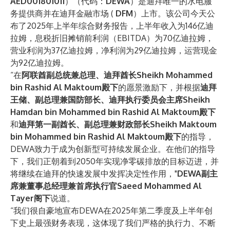
AED001801011
）（代码：
DEWA
）是迪拜唯一的水电服
务提供商并在迪拜金融市场 (
DFM
）上市。该公司今天公
布了2025年上半年综合财务报告，上半年收入为146亿迪
拉姆，息税折旧摊销前利润（EBITDA）为70亿迪拉姆，
营业利润为37亿迪拉姆，净利润为29亿迪拉姆，运营现金
为92亿迪拉姆。
“在
阿联酋副总统兼总理、迪拜酋长Sheikh Mohammed
bin Rashid Al Maktoum殿下
的愿景激励下，并根据
迪拜
王储、副总理兼国防部长、迪拜执行委员会主席Sheikh
Hamdan bin Mohammed bin Rashid Al Maktoum殿下
和
迪拜第一副酋长、副总理兼财政部长Sheikh Maktoum
bin Mohammed bin Rashid Al Maktoum殿下
的指导，
DEWA致力于成为创新型可持续发展企业。在他们的指导
下，我们正朝着到2050年实现净零碳排放的目标迈进，并
将继续在迪拜的快速发展中发挥决定性作用，"
DEWA副主
席兼董事总经理兼首席执行官Saeed Mohammed Al
Tayer阁下
说道。
“我们很自豪地宣布DEWA在2025年第二季度及上半年创
下史上最强财务表现，这体现了我们严格的执行力、不断