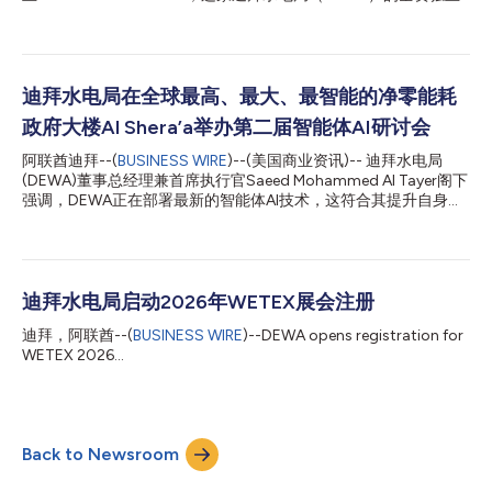
子公司致力于在全球范围内开发传统能源和清洁能源项目，并将迪
拜成功的能源和水务基础设施模式推广至全球市场。 Sheikh
Ahmed bin Saeed Al Maktoum殿下表示，“得益于阿联酋副总统兼
总理、迪拜酋长Sheikh Mohammed bin Rashid Al Maktoum殿下
的远见卓识和指导方针，迪拜已成为成就与加速发展的全球典范。
迪拜水电局在全球最高、最大、最智能的净零能耗
凭借其世界一流的基础设施——特别是在能源和水务领域，迪拜
政府大楼Al Shera’a举办第二届智能体AI研讨会
已稳固确立了其作为国际领先标杆的地位。成立DEWA
International是一步重要的战略举措，标志着将这一成功模式推广
阿联酋迪拜--(
BUSINESS WIRE
)--(美国商业资讯)-- 迪拜水电局
至全球市场、并进一步巩固迪拜在能源、水务、可持续发展和数字
(DEWA)董事总经理兼首席执行官Saeed Mohammed Al Tayer阁下
化转型领域作为知识与专业经验源泉的地位。” DEWA董事总经理
强调，DEWA正在部署最新的智能体AI技术，这符合其提升自身领
兼首席执行官Saeed Mohammed Al Tayer阁下表示，”从本质上
先地位并巩固迪拜“未来之城”地位的发展愿景。他是于DEWA在其
讲，DEWA体现了...
新总部——全球最高、最大、最智能的净零能耗政府大楼Al
Shera’a举办的智能体AI高管研讨会(Agentic AI Executive Retreat)
上发表上述讲话的。DEWA的执行领导团队、数字化转型与人工智
能(AI)领域的关键利益相关者，以及来自SAP和McKinsey的代表出
迪拜水电局启动2026年WETEX展会注册
席了此次活动。 Al Tayer在演讲中表示，DEWA的工作遵循了阿联
迪拜，阿联酋--(
BUSINESS WIRE
)--DEWA opens registration for
酋总统Sheikh Mohamed bin Zayed Al Nahyan殿下、阿联酋副总
WETEX 2026...
统兼总理、迪拜酋长Sheikh Mohammed bin Rashid Al Maktoum
殿下，以及迪拜王储、阿联酋副总理兼国防部长、迪拜执行委员会
主席Sheikh Hamdan bin Mohammed bin Rashid Al Maktoum殿
下关于智能体...
Back to Newsroom