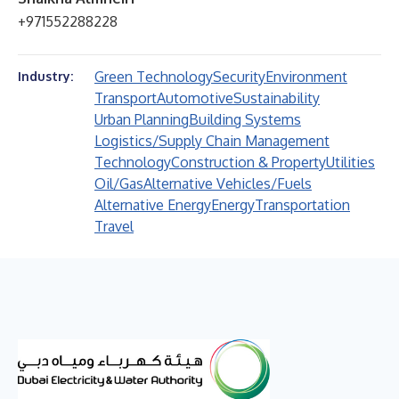
+971552288228
Green Technology
Security
Environment
Industry:
Transport
Automotive
Sustainability
Urban Planning
Building Systems
Logistics/Supply Chain Management
Technology
Construction & Property
Utilities
Oil/Gas
Alternative Vehicles/Fuels
Alternative Energy
Energy
Transportation
Travel