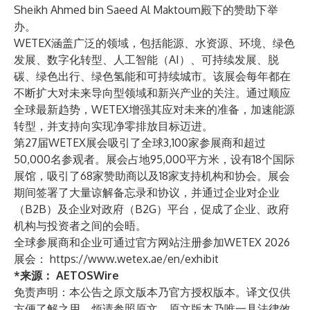
Sheikh Ahmed bin Saeed Al Maktoum殿下的赞助下举
办。
WETEX涵盖广泛的领域，包括能源、水资源、环境、绿色
发展、数字化转型、人工智能（AI）、可持续发展、脱
碳、绿色出行、绿色氢能和可持续城市。该展会每年都在
不断扩大对未来导向型领域和新兴产业的关注。通过顺应
全球最新趋势，WETEX增强其应对未来的准备，加速能源
转型，并支持向实现净零排放目标迈进。
第27届WETEX展会吸引了全球3,100家参展商和超过
50,000名参观者。展会占地95,000平方米，设有18个国际
展馆，吸引了68家赞助商以及18家支持机构和协会。展会
期间签署了大量谅解备忘录和协议，并通过企业对企业
（B2B）及企业对政府（B2G）平台，促成了企业、政府
机构与投资者之间的会晤。
全球参展商和企业可通过官方网站注册参加WETEX 2026
展会：
https://www.wetex.ae/en/exhibit
*来源：
AETOSWire
免责声明：本公告之原文版本乃官方授权版本。译文仅供
方便了解之用，烦请参照原文，原文版本乃唯一具法律效