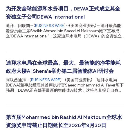
为开发全球能源和水务项目，DEWA正式成立其全
资独立子公司DEWA International
迪拜，阿联酋--(
BUSINESS WIRE
)--(美国商业资讯)-- 迪拜最高能
源委员会主席Sheikh Ahmed bin Saeed Al Maktoum殿下宣布成
立“DEWA International”，这家迪拜水电局（DEWA）的全资独立
子公司致力于在全球范围内开发传统能源和清洁能源项目，并将迪
拜成功的能源和水务基础设施模式推广至全球市场。 Sheikh
Ahmed bin Saeed Al Maktoum殿下表示，“得益于阿联酋副总统兼
总理、迪拜酋长Sheikh Mohammed bin Rashid Al Maktoum殿下
的远见卓识和指导方针，迪拜已成为成就与加速发展的全球典范。
迪拜水电局在全球最高、最大、最智能的净零能耗
凭借其世界一流的基础设施——特别是在能源和水务领域，迪拜
政府大楼Al Shera’a举办第二届智能体AI研讨会
已稳固确立了其作为国际领先标杆的地位。成立DEWA
International是一步重要的战略举措，标志着将这一成功模式推广
阿联酋迪拜--(
BUSINESS WIRE
)--(美国商业资讯)-- 迪拜水电局
至全球市场、并进一步巩固迪拜在能源、水务、可持续发展和数字
(DEWA)董事总经理兼首席执行官Saeed Mohammed Al Tayer阁下
化转型领域作为知识与专业经验源泉的地位。” DEWA董事总经理
强调，DEWA正在部署最新的智能体AI技术，这符合其提升自身领
兼首席执行官Saeed Mohammed Al Tayer阁下表示，”从本质上
先地位并巩固迪拜“未来之城”地位的发展愿景。他是于DEWA在其
讲，DEWA体现了...
新总部——全球最高、最大、最智能的净零能耗政府大楼Al
Shera’a举办的智能体AI高管研讨会(Agentic AI Executive Retreat)
上发表上述讲话的。DEWA的执行领导团队、数字化转型与人工智
能(AI)领域的关键利益相关者，以及来自SAP和McKinsey的代表出
第五届Mohammed bin Rashid Al Maktoum全球水
席了此次活动。 Al Tayer在演讲中表示，DEWA的工作遵循了阿联
资源奖申请截止日期延长至2026年9月30日
酋总统Sheikh Mohamed bin Zayed Al Nahyan殿下、阿联酋副总