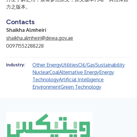
力之版本。
Contacts
Shaikha Almheiri
shaikha.almheiri@dewa.gov.ae
00971552288228
Other Energy
Utilities
Oil/Gas
Sustainability
Industry:
Nuclear
Coal
Alternative Energy
Energy
Technology
Artificial Intelligence
Environment
Green Technology