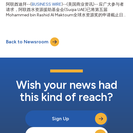
统兼总理、迪拜酋长Sheikh Mohammed bin Rashid Al Maktoum
阿联酋迪拜--(
BUSINESS WIRE
)--(美国商业资讯)-- 应广大参与者
殿下，以及迪拜王储、阿联酋副总理兼国防部长、迪拜执行委员会
请求，阿联酋水资源援助基金会(Suqia UAE)已将第五届
主席Sheikh Hamdan bin Mohammed bin Rashid Al Maktoum殿
Mohammed bin Rashid Al Maktoum全球水资源奖的申请截止日
下关于智能体...
期延长至2026年9月30日。此次延期旨在让世界各地的申请者都
能尽可能广泛地参与其中。 该奖项由阿联酋副总统兼总理、迪拜
酋长Sheikh Mohammed bin Rashid Al Maktoum殿下发起，由
Suqia UAE在Mohammed bin Rashid Al Maktoum全球倡议框架下
Back to Newsroom
负责管理。奖项支持研发可持续解决方案，利用可再生能源应对全
球水资源危机。其目标是解决水资源短缺问题，并改善全球欠发达
社区获得安全饮用水的途径。 本次第五届奖项更加重视数字化转
型，优先支持运用人工智能与机器学习算法强化主动监测并提升运
营效率的项目。这一举措彰显了该奖项致力于满足人类需求，同时
紧跟全球技术进步步伐的承诺。 该奖项奖金总额为100万美元，共
设四大类别：创新项目奖、创新研发奖、创新个人奖和创新危机解
决方案奖。奖金份额最高的创新项目奖金额达54万美元，其中大
Wish your news had
型...
this kind of reach?
Sign Up