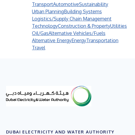
Transport
Automotive
Sustainability
Urban Planning
Building Systems
Logistics/Supply Chain Management
Technology
Construction & Property
Utilities
Oil/Gas
Alternative Vehicles/Fuels
Alternative Energy
Energy
Transportation
Travel
DUBAI ELECTRICITY AND WATER AUTHORITY