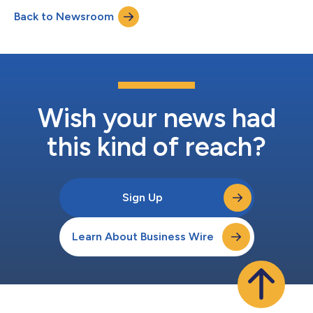
especializadas de su tipo en el mundo y la más grande de la
Back to Newsroom
región, es organizada por la DEWA bajo las directrices de Su
Alteza el Jeque Mohammed bin Rashid...
Wish your news had
this kind of reach?
Sign Up
Learn About Business Wire