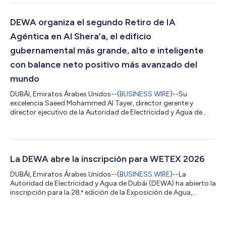
empresa es desarrollar proyectos de energía convencional y
limpia en todo el mundo y exportar el exitoso modelo de
infraestructura de energía y agua de Dubái a mercados
DEWA organiza el segundo Retiro de IA
globales. Su Alteza el Jeque Ahmed bin...
Agéntica en Al Shera’a, el edificio
gubernamental más grande, alto e inteligente
con balance neto positivo más avanzado del
mundo
DUBÁI, Emiratos Árabes Unidos--(
BUSINESS WIRE
)--Su
excelencia Saeed Mohammed Al Tayer, director gerente y
director ejecutivo de la Autoridad de Electricidad y Agua de
Dubái (DEWA), enfatizó que la DEWA implementa las
tecnologías de IA agénticas más nuevas, en línea con la visión
de mejorar su rol de liderazgo y reforzar la posición de Dubái
como la ciudad del futuro. Estos comentarios fueron
realizados durante el Retiro para Ejecutivos de IA Agéntica que
La DEWA abre la inscripción para WETEX 2026
la DEWA organizó en Al Shera’a, su nueva...
DUBÁI, Emiratos Árabes Unidos--(
BUSINESS WIRE
)--La
Autoridad de Electricidad y Agua de Dubái (DEWA) ha abierto la
inscripción para la 28.ª edición de la Exposición de Agua,
Energía, Tecnología y Medio Ambiente (WETEX), que tendrá
lugar del 20 al 22 de octubre de 2026 en el Dubai World Trade
Centre. WETEX, una de las principales exposiciones