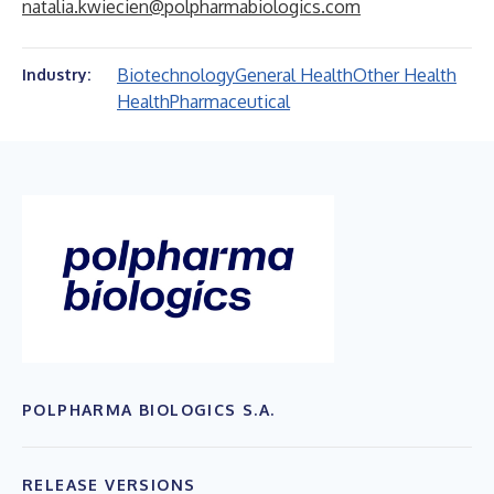
natalia.kwiecien@polpharmabiologics.com
Biotechnology
General Health
Other Health
Industry:
Health
Pharmaceutical
POLPHARMA BIOLOGICS S.A.
RELEASE VERSIONS