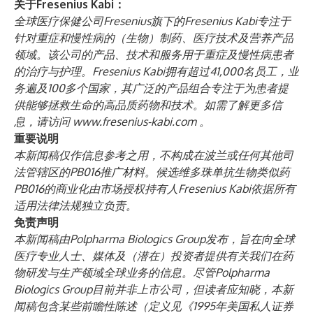
关于Fresenius Kabi：
全球医疗保健公司Fresenius旗下的Fresenius Kabi专注于
针对重症和慢性病的（生物）制药、医疗技术及营养产品
领域。该公司的产品、技术和服务用于重症及慢性病患者
的治疗与护理。Fresenius Kabi拥有超过41,000名员工，业
务遍及100多个国家，其广泛的产品组合专注于为患者提
供能够拯救生命的高品质药物和技术。如需了解更多信
息，请访问
www.fresenius-kabi.com
。
重要说明
本新闻稿仅作信息参考之用，不构成在波兰或任何其他司
法管辖区的PB016推广材料。候选维多珠单抗生物类似药
PB016的商业化由市场授权持有人Fresenius Kabi依据所有
适用法律法规独立负责。
免责声明
本新闻稿由Polpharma Biologics Group发布，旨在向全球
医疗专业人士、媒体及（潜在）投资者提供有关我们在药
物研发与生产领域全球业务的信息。尽管Polpharma
Biologics Group目前并非上市公司，但读者应知晓，本新
闻稿包含某些前瞻性陈述（定义见《1995年美国私人证券