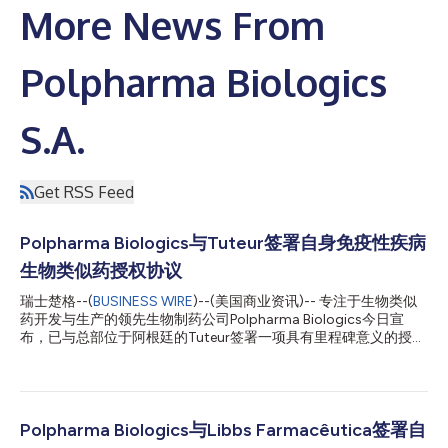
More News From
Polpharma Biologics
S.A.
Get RSS Feed
Polpharma Biologics与Tuteur签署自身免疫性疾病
生物类似药授权协议
瑞士楚格--(
BUSINESS WIRE
)--(美国商业资讯)-- 专注于生物类似
药开发与生产的领先生物制药公司Polpharma Biologics今日宣
布，已与总部位于阿根廷的Tuteur签署一项具有里程碑意义的授权
协议。根据这一战略合作伙伴关系，Tuteur将获得一款用于治疗自
身免疫性疾病的生物类似药在拉丁美洲（不包括巴西）地区的独家
商业化权益。 Polpharma Biologics将全权负责该生物类似药的开
发和生产工作。Tuteur则将负责其在获批许可区域内的商业化、营
销及分销。此次合作体现了双方的共同承诺，即致力于提高高质
Polpharma Biologics与Libbs Farmacêutica签署自
量、可负担的生物疗法对整个拉丁美洲地区患者的可及性。