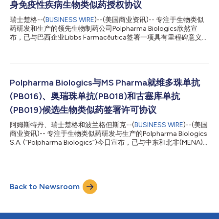
身免疫性疾病生物类似药授权协议
Polpharma Biologics首席执行官Anjan Selz表示：“与Tuteur合作
是推进我们在全球范围内扩大生物类似药可及性这一使命的重要一
瑞士楚格--(
BUSINESS WIRE
)--(美国商业资讯)-- 专注于生物类似
步。凭借其在拉丁美洲深厚的本土专业知识和商业化能力，我们完
药研发和生产的领先生物制药公司Polpharma Biologics欣然宣
全有能力将这一重要疗法带给饱受自身免疫性疾病困扰的患者。我
布，已与巴西企业Libbs Farmacêutica签署一项具有里程碑意义的
们的共同目标是提高有效且可负担的治疗选择对整个地区的可及
授权协议。通过这一战略合作伙伴关系，Libbs Farmacêutica将获
性。” Tuteur总裁Jonathan Hahn表示：“我们与Polpharma...
得一款尖端自身免疫性疾病生物类似药在快速增长的巴西市场的独
家商业化权利。 Polpharma Biologics将全权负责该生物类似药的
研发和生产工作。Libbs Farmacêutica则拥有该药物在巴西的独家
商业化、营销和分销授权。此次合作开启了令人振奋的新机遇，也
Polpharma Biologics与MS Pharma就维多珠单抗
彰显了两家公司共同的承诺，即为患者提供创新且可及的治疗方
(PB016)、奥瑞珠单抗(PB018)和古塞库单抗
案。 Polpharma Biologics首席执行官Anjan Selz表示：“携这款生
物类似药进军巴西市场，对Polpharma Biologics而言是重要的一
(PB019)候选生物类似药签署许可协议
步，也体现了我们持续致力于在全球范围内扩大高质量、可负担生
阿姆斯特丹、瑞士楚格和波兰格但斯克--(
BUSINESS WIRE
)--(美国
物治疗药物可及性的使命。Libbs Farmacêutica对巴西市场有着深
商业资讯)-- 专注于生物类似药研发与生产的Polpharma Biologics
入的了解，与该公司合作让我们获得了强大的商业专业知识。结合
S.A. (“Polpharma Biologics”)今日宣布，已与中东和北非(MENA)
我们的研...
地区领先的生物类似药生产与分销企业MS Pharma签署许可协议，
以在MENA地区商业化其生物类似药候选产品维多珠单抗
(PB016)、奥瑞珠单抗(PB018)和古塞库单抗(PB019)。 根据协议，
MS Pharma将负责这三款生物类似药在MENA地区的注册、营销和
Back to Newsroom
分销，而Polpharma Biologics将继续承担研发、生产和供应职
责。此外，双方已同意将灌装业务转移至MENA地区。相关操作将
在MS Pharma位于沙特阿拉伯的首座生物制品生产基地进行。 维
多珠单抗是靶向α4β7整合素（一种参与免疫细胞向肠道迁移的分