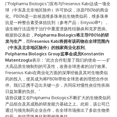
(“Polpharma Biologics”)宣布与Fresenius Kabi达成一项全
球（中东及北非地区除外）许可协议，涉及PB016的商业
化。PB016是一款候选维多珠单抗生物类似药，维多珠单
抗是一种整合素受体拮抗剂（参考产品：Entyvio®*），
该生物疗法适用于治疗中重度溃疡性结肠炎和克罗恩病。
根据协议条款，
Polpharma Biologics将主导PB016的研
发与生产
，而
Fresenius Kabi将拥有该药物在全球范围内
（中东及北非地区除外）的独家商业化权利
。
Polpharma Biologics Group监事会成员Konstantin
Matentzoglu
表示：“此次合作彰显了我们的使命——扩
大高品质生物制剂的可及性，改善全球患者的治疗效果。
Fresenius Kabi在商业化方面的深厚经验及其对生物类似
药的投入，使其成为将PB016带给全球患者的理想合作伙
伴。我们正携手迈出关键一步，共同应对慢性炎症性疾病
日益加重的负担。”
该协议建立在Polpharma Biologics不断扩大的生物类似药
产品组合及其成熟的研发能力基础之上。此前，该公司已
通过与领先制药企业合作，在全球市场推出了多款生物类
似药，包括雷珠单抗和那他珠单抗。