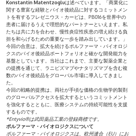
Konstantin Matentzoglu
は述べています。「商業化に
関する豊富な経験とバイオ後続品に対するコミットメン
トを有するフレゼニウス・カービは、PB016を世界中の
患者に届けるうえで理想的なパートナーといえます。私
たちは共に力を合わせ、慢性炎症性疾患の増え続ける負
担を和らげるための重要な一歩を踏み出しています。」
今回の合意は、拡大を続けるポルファーマ・バイオロジ
クスのバイオ後続品ポートフォリオと確かな開発能力を
基盤としています。当社はこれまで、主要な製薬企業と
の提携を通じて、ラニビズマブやナタリズマブを含む複
数のバイオ後続品をグローバル市場に導入してきまし
た。
今回の戦略的提携は、両社が手頃な価格の生物学的製剤
のグローバルアクセスを拡大するというコミットメント
を強化するとともに、医療システムの持続可能性を支援
するものです。
*Entyvio®は武田薬品工業の登録商標です。
ポルファーマ・バイオロジクスについて
ポルファーマ・バイオロジクスは、欧州連合（EU）にお