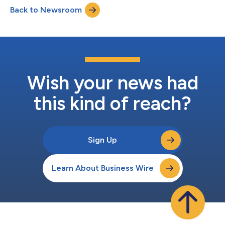
（PB018）、グセルクマブ（PB019）の商業化に関するライセン
Back to Newsroom
ス契約を締結したと発表しました。 本契約に基づき、エムエ
ス・ファーマがMENA地域全域におけるこれら3つのバイオ後続
品の承認申請、販売および流通を担い、ポルファーマ・バイオロ
ジクスが開発、製造および供給を引き続き担当します。さらに、
両社は製剤化および最終包装工程をMENA地域に移管することで
合意しました。これらの業務は、サウジアラビアにあるエムエ
ス・ファーマの同国初のバイオ医薬品製造施設で実施される予定
です。 ベドリズマブはα4β7インテグリン（免疫細胞が腸へ移動
Wish your news had
する過程に関与する分子）を標的とするモノクローナル抗体で
あ...
this kind of reach?
Sign Up
Learn About Business Wire