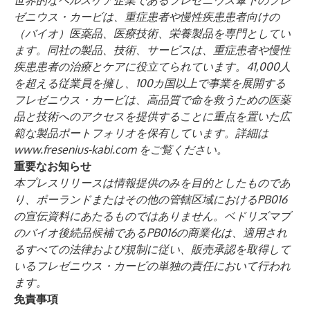
世界的なヘルスケア企業であるフレゼニウス傘下のフレ
ゼニウス・カービは、重症患者や慢性疾患患者向けの
（バイオ）医薬品、医療技術、栄養製品を専門としてい
ます。同社の製品、技術、サービスは、重症患者や慢性
疾患患者の治療とケアに役立てられています。41,000人
を超える従業員を擁し、100カ国以上で事業を展開する
フレゼニウス・カービは、高品質で命を救うための医薬
品と技術へのアクセスを提供することに重点を置いた広
範な製品ポートフォリオを保有しています。詳細は
www.fresenius-kabi.com
をご覧ください。
重要なお知らせ
本プレスリリースは情報提供のみを目的としたものであ
り、ポーランドまたはその他の管轄区域におけるPB016
の宣伝資料にあたるものではありません。ベドリズマブ
のバイオ後続品候補であるPB016の商業化は、適用され
るすべての法律および規制に従い、販売承認を取得して
いるフレゼニウス・カービの単独の責任において行われ
ます。
免責事項