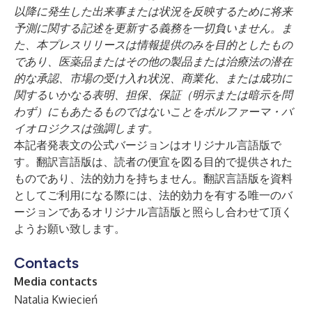
以降に発生した出来事または状況を反映するために将来
予測に関する記述を更新する義務を一切負いません。ま
た、本プレスリリースは情報提供のみを目的としたもの
であり、医薬品またはその他の製品または治療法の潜在
的な承認、市場の受け入れ状況、商業化、または成功に
関するいかなる表明、担保、保証（明示または暗示を問
わず）にもあたるものではないことをポルファーマ・バ
イオロジクスは強調します。
本記者発表文の公式バージョンはオリジナル言語版で
す。翻訳言語版は、読者の便宜を図る目的で提供された
ものであり、法的効力を持ちません。翻訳言語版を資料
としてご利用になる際には、法的効力を有する唯一のバ
ージョンであるオリジナル言語版と照らし合わせて頂く
ようお願い致します。
Contacts
Media contacts
Natalia Kwiecień