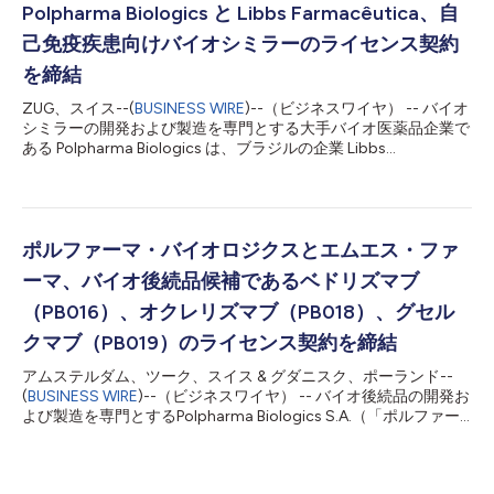
ジクスは、引き続き当該バイオシミラーの開発・製造の全責任を
Polpharma Biologics と Libbs Farmacêutica、自
担います。Tuteurはライセンス対象地域における商業化、マーケ
己免疫疾患向けバイオシミラーのライセンス契約
ティング、流通を担当します。今回の提携は、同地域における高
品質で手頃な価格のバイオ治療薬への患者アクセスを拡大すると
を締結
いう両社共通の決意を反映しています。 ポルファーマ・バイオ
ZUG、スイス--(
BUSINESS WIRE
)--（ビジネスワイヤ） -- バイオ
ロジクスのCEOであるAnjan Selz氏は、「Tuteurとの提携は、バ
シミラーの開発および製造を専門とする大手バイオ医薬品企業で
イオシミラーへのアクセスを世界規模で拡大するという当社の使
ある Polpharma Biologics は、ブラジルの企業 Libbs
命を前進させる重要な一歩です。LATAMにおける同社の強力な地
Farmacêutica と画期的なライセンス契約を締結したことを大変
域専門知識と商業能力を活用することで、この重要な治療法を自
喜ばしく発表します。この戦略的パートナーシップを通じて、
己...
Libbs Farmacêutica は急成長するブラジル市場において、自己
免疫疾患向けの最先端バイオシミラーを独占的に販売する権利を
取得します。 Polpharma Biologics は、バイオシミラーの開発お
ポルファーマ・バイオロジクスとエムエス・ファ
よび製造に関する全責任を引き続き負います。Libbs
ーマ、バイオ後続品候補であるベドリズマブ
Farmacêutica は、ブラジルにおけるバイオシミラーの商業化、
マーケティング、および流通に関する独占的ライセンスを保有し
（PB016）、オクレリズマブ（PB018）、グセル
ます。この協業は、新たなエキサイティングな機会を切り開くも
クマブ（PB019）のライセンス契約を締結
のであり、両社が革新的でアクセスしやすい治療を患者に届ける
という共通のコミットメントを示しています。 「バイオシミラ
アムステルダム、ツーク、スイス & グダニスク、ポーランド--
ーでブラジル市場に参入することは、Polpharma Biologics にと
(
BUSINESS WIRE
)--（ビジネスワイヤ） -- バイオ後続品の開発お
って...
よび製造を専門とするPolpharma Biologics S.A.（「ポルファー
マ・バイオロジクス」）は、同地域でバイオ後続品の製造と流通
をリードするMS Pharma（「エムエス・ファーマ」）と、バイオ
後続品候補であるベドリズマブ（PB016）、オクレリズマブ