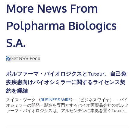
More News From
Polpharma Biologics
S.A.
Get RSS Feed
ポルファーマ・バイオロジクスとTuteur、自己免
疫疾患向けバイオシミラーに関するライセンス契
約を締結
スイス・ツーク--(
BUSINESS WIRE
)--（ビジネスワイヤ） -- バイ
オシミラーの開発・製造を専門とするバイオ医薬品会社のポルフ
ァーマ・バイオロジクスは、アルゼンチンに本拠を置くTuteurと
画期的なライセンス契約を締結したことを発表しました。この戦
略的パートナーシップに基づき、Tuteurはブラジルを除くラテン
アメリカ（LATAM）地域における自己免疫疾患向けバイオシミラ
ーの独占的な商業化権を取得します。 ポルファーマ・バイオロ