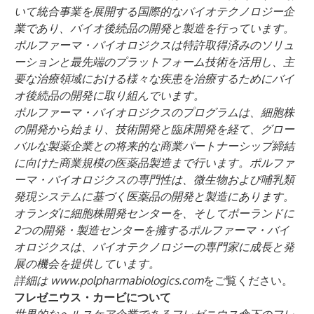
いて統合事業を展開する国際的なバイオテクノロジー企
業であり、バイオ後続品の開発と製造を行っています。
ポルファーマ・バイオロジクスは特許取得済みのソリュ
ーションと最先端のプラットフォーム技術を活用し、主
要な治療領域における様々な疾患を治療するためにバイ
オ後続品の開発に取り組んでいます。
ポルファーマ・バイオロジクスのプログラムは、細胞株
の開発から始まり、技術開発と臨床開発を経て、グロー
バルな製薬企業との将来的な商業パートナーシップ締結
に向けた商業規模の医薬品製造まで行います。ポルファ
ーマ・バイオロジクスの専門性は、微生物および哺乳類
発現システムに基づく医薬品の開発と製造にあります。
オランダに細胞株開発センターを、そしてポーランドに
2つの開発・製造センターを擁するポルファーマ・バイ
オロジクスは、バイオテクノロジーの専門家に成長と発
展の機会を提供しています。
詳細は
www.polpharmabiologics.com
をご覧ください。
フレゼニウス・カービについて