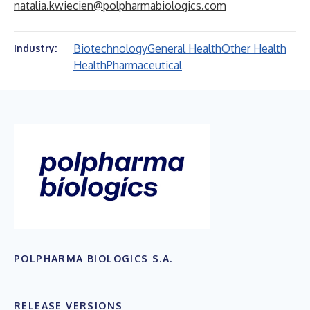
natalia.kwiecien@polpharmabiologics.com
Biotechnology
General Health
Other Health
Industry:
Health
Pharmaceutical
POLPHARMA BIOLOGICS S.A.
RELEASE VERSIONS