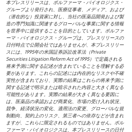
本プレスリリースは、ポルファーマ・バイオロジクス・
グループより発行され、医療従事者、メディア、および
（潜在的な）投資家に対し、当社の医薬品開発および製
造の専門知識に関連するグローバルな事業に関する情報
を世界中に提供することを目的としています。ポルファ
ーマ・バイオロジクス・グループは、プレスリリースの
日付時点で公開会社ではありませんが、本プレスリリー
スには、1995年の米国証券訴訟改革法（Private
Securities Litigation Reform Act of 1995）で定義される
将来予測に関する記述が含まれていることを理解する必
要があります。これらの記述には内在的なリスクや不確
実性が含まれており、実際の結果はこれらの将来予測に
関する記述で明示または暗示された内容と大きく異なる
可能性があります。実際の結果が大きく異なる要因に
は、医薬品の承認および商業化、市場の受け入れ状況、
競争、経済状況の変化、適用法の変更、グローバルな規
制動向、契約上のリスク、第三者への依存などが含まれ
ますが、これらに限定されるものではありません。ポル
ファーマ・バイオロジクスは、本プレスリリースの日付