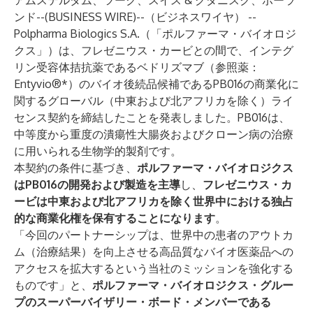
アムステルダム、ツーク、スイス & グダニスク、ポーラ
ンド--(
BUSINESS WIRE
)--
（ビジネスワイヤ） --
Polpharma Biologics S.A.（「ポルファーマ・バイオロジ
クス」）は、フレゼニウス・カービとの間で、インテグ
リン受容体拮抗薬であるベドリズマブ（参照薬：
Entyvio®*）のバイオ後続品候補であるPB016の商業化に
関するグローバル（中東および北アフリカを除く）ライ
センス契約を締結したことを発表しました。PB016は、
中等度から重度の潰瘍性大腸炎およびクローン病の治療
に用いられる生物学的製剤です。
本契約の条件に基づき、
ポルファーマ・バイオロジクス
はPB016の開発および製造を主導
し、
フレゼニウス・カ
ービは中東および北アフリカを除く世界中における独占
的な商業化権を保有することになります
。
「今回のパートナーシップは、世界中の患者のアウトカ
ム（治療結果）を向上させる高品質なバイオ医薬品への
アクセスを拡大するという当社のミッションを強化する
ものです」と、
ポルファーマ・バイオロジクス・グルー
プのスーパーバイザリー・ボード・メンバーである