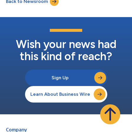
Back to Newsroom
seis meses antes do previsto. Essa melhoria — alcançada
utilizando glicerol bruto proveniente de indústrias de biodiesel...
Wish your news had
this kind of reach?
Sign Up
Learn About Business Wire
Company