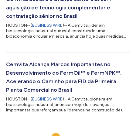
evoluindo de sistemas de bancada para ferm...
aquisição de tecnologia complementar e
contratação sênior no Brasil
HOUSTON--(
BUSINESS WIRE
)--A Cemvita, líder em
biotecnologia industrial que está construindo uma
bioeconomia circular em escala, anuncia hoje duas medidas
práticas que fortalecem de forma significativa sua capacidade
de converter resultados validados em laboratório em
desempenho industrial escalavel e confiável: a aquisição de
tecnologia complementar, que expande portfólio de
propriedade intelectual (IP) e a nomeação de Luciano
Cemvita Alcança Marcos Importantes no
Zamberlan como Vice-Presidente de Operações, baseado no
Desenvolvimento do FermOil™ e FermNPK™,
Brasil. Essa...
Acelerando o Caminho para FID da Primeira
Planta Comercial no Brasil
HOUSTON--(
BUSINESS WIRE
)--A Cemvita, pioneira em
biotecnologia industrial, anunciou hoje dois avanços
importantes que reforçam sua liderança na construção de uma
bioeconomia verdadeiramente circular. Primeiramente, a
empresa aumentou com sucesso a produtividade do
bioprocesso de seu microrganismo proprietário produtor de
FermOil™, atingindo esse marco de desempenho pelo menos