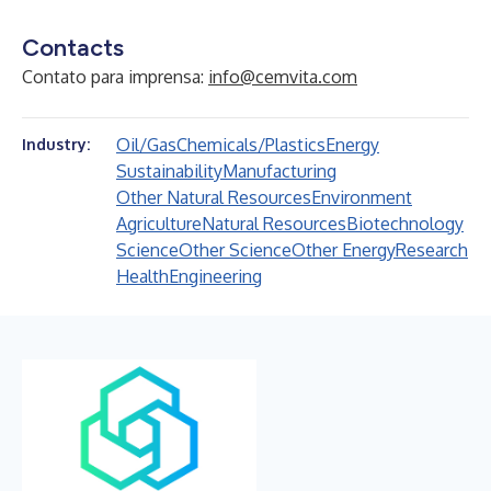
Contacts
Contato para imprensa:
info@cemvita.com
Oil/Gas
Chemicals/Plastics
Energy
Industry:
Sustainability
Manufacturing
Other Natural Resources
Environment
Agriculture
Natural Resources
Biotechnology
Science
Other Science
Other Energy
Research
Health
Engineering