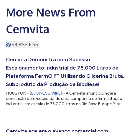
More News From
Cemvita
Get RSS Feed
Cemvita Demonstra com Sucesso
Escalonamento Industrial de 75.000 Litros da
Plataforma FermOil™ Utilizando Glicerina Bruta,
Subproduto da Produção de Biodiesel
HOUSTON--(
BUSINESS WIRE
)--A Cemvita anunciou hoje a
conclusão bem-sucedida de uma campanha de fermentação
industrial em escala de 75.000 litros na Bio Base Europe Pilot
Plant, alcançando os indicadores técnicos estabelecidos para
a produção de FermOil™ a partir de glicerina bruta industrial.
Este marco valida a escalabilidade da plataforma de
biomanufatura da Cemvita. Nos últimos anos, a Cemvita
avançou o processo por múltiplas etapas de escalonamento,
Cemvita acelera o avanço comercial com