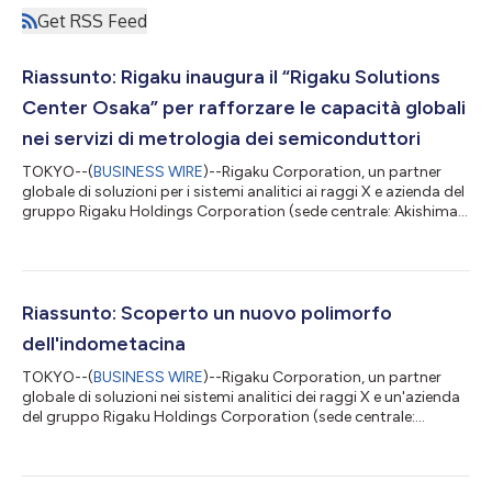
Get RSS Feed
Riassunto: Rigaku inaugura il “Rigaku Solutions
Center Osaka” per rafforzare le capacità globali
nei servizi di metrologia dei semiconduttori
TOKYO--(
BUSINESS WIRE
)--Rigaku Corporation, un partner
globale di soluzioni per i sistemi analitici ai raggi X e azienda del
gruppo Rigaku Holdings Corporation (sede centrale: Akishima,
Tokyo; CEO: Jun Kawakami; “Rigaku”), ha inaugurato il Rigaku
Solutions Center Osaka (RSC-Osaka) presso il suo stabilimento
di Osaka. Il nuovo stabilimento centralizza ed amplia la
formazione pratica per gli ingegneri di assistenza sul campo
che forniscono supporto per i sistemi di metrologia di
Riassunto: Scoperto un nuovo polimorfo
semiconduttori, r...
dell'indometacina
TOKYO--(
BUSINESS WIRE
)--Rigaku Corporation, un partner
globale di soluzioni nei sistemi analitici dei raggi X e un'azienda
del gruppo Rigaku Holdings Corporation (sede centrale:
Akishima, Tokyo; CEO: Jun Kawakami; “Rigaku”), ha annunciato
che i risultati di un progetto di ricerca congiunta condotta con
Shionogi & Co., Ltd., JEOL Ltd., e Meiji Pharmaceutical University