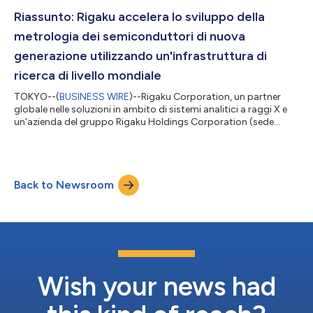
sono stati pubblicati in Crystal Growth & Design, una rivista
internazionale di cristallografia di fama mondiale. Questa...
Riassunto: Rigaku accelera lo sviluppo della
metrologia dei semiconduttori di nuova
generazione utilizzando un'infrastruttura di
ricerca di livello mondiale
TOKYO--(
BUSINESS WIRE
)--Rigaku Corporation, un partner
globale nelle soluzioni in ambito di sistemi analitici a raggi X e
un'azienda del gruppo Rigaku Holdings Corporation (sede
centrale: Akishima, Tokyo; AD: Jun Kawakami; “Rigaku”), ha
annunciato l'espansione del suo sviluppo di tecnologie di
metrologia per semiconduttori di nuova generazione,
utilizzando ambienti di ricerca di livello mondiale. Nell'ambito di
Back to Newsroom
questa iniziativa, Rigaku sta collaborando con imec, un polo
leader mondiale nella r...
Wish your news had