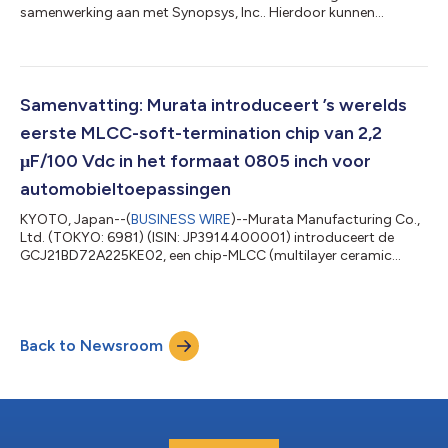
samenwerking aan met Synopsys, Inc.. Hierdoor kunnen
gebruikers van de simulatietools van Synopsys rechtstreeks de
website van Murata bezoeken om de nieuwste hoogwaardige
simulatiemodellen van Murata te raadplegen en te downloaden.
De samenwerking heeft betrekking op de 3D-tool voor
elektromagnetische veldanalyse Ansys HFSS™ van Synopsys en
Samenvatting: Murata introduceert ’s werelds
de thermische analysetool Ansys Icepak®....
eerste MLCC-soft-termination chip van 2,2
μF/100 Vdc in het formaat 0805 inch voor
automobieltoepassingen
KYOTO, Japan--(
BUSINESS WIRE
)--Murata Manufacturing Co.,
Ltd. (TOKYO: 6981) (ISIN: JP3914400001) introduceert de
GCJ21BD72A225KE02, een chip-MLCC (multilayer ceramic
capacitor) met soft-termination voor aandrijflijnen en
veiligheidsapparatuur in auto’s. Dit wereldwijd eerste MLCC-
soft-termination product bereikt de hoogst beschikbare
capaciteit van 2,2 μF bij 100 Vdc in het kleinste 0805-formaat
Back to Newsroom
(2,0 × 1,25 mm). Naarmate de elektrificatie van voertuigen in een
stroomversnelling komt en autonoom...