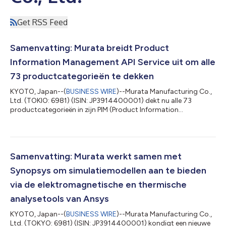
Get RSS Feed
Samenvatting: Murata breidt Product
Information Management API Service uit om alle
73 productcategorieën te dekken
KYOTO, Japan--(
BUSINESS WIRE
)--Murata Manufacturing Co.,
Ltd. (TOKIO: 6981) (ISIN: JP3914400001) dekt nu alle 73
productcategorieën in zijn PIM (Product Information
Management) API Service. Door deze API-service te gebruiken,
kunnen ingenieurs, ontwikkelaars en inkoopspecialisten up-to-
date productinformatie ophalen, wat prompte reacties op
wijzigingen in een productstatus mogelijk maakt en het risico
voor technische veroudering van componenten vermindert. Nu
Samenvatting: Murata werkt samen met
digitale transformatie in de maakwe...
Synopsys om simulatiemodellen aan te bieden
via de elektromagnetische en thermische
analysetools van Ansys
KYOTO, Japan--(
BUSINESS WIRE
)--Murata Manufacturing Co.,
Ltd. (TOKYO: 6981) (ISIN: JP3914400001) kondigt een nieuwe