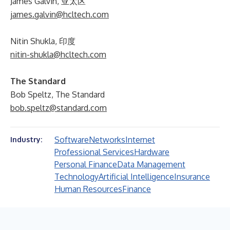
James Galvin, 亚太区
james.galvin@hcltech.com
Nitin Shukla, 印度
nitin-shukla@hcltech.com
The Standard
Bob Speltz, The Standard
bob.speltz@standard.com
Software
Networks
Internet
Industry:
Professional Services
Hardware
Personal Finance
Data Management
Technology
Artificial Intelligence
Insurance
Human Resources
Finance