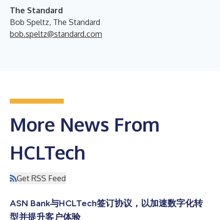
The Standard
Bob Speltz, The Standard
bob.speltz@standard.com
More News From
HCLTech
Get RSS Feed
ASN Bank与HCLTech签订协议，以加速数字化转
型并提升客户体验