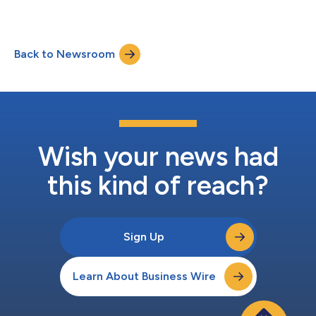
美元，年增长达5.8%。公司将服务营收增长（固定汇率）预期修
增强数字互动体验，并简化银行、财富管理和保险领域的核心平
订为4%-5%，同时维持2026财年整体营收与利润率预期。 “本季
台。HCLTech将为机构客户提供战略咨询服务，...
度，我们在各方面业绩均表现出色：执行力强劲，我们的AI 驱动解
决方案需求持续增长，本季度先进AI营收突破1亿美元。我们的AI战
Back to Newsroom
略已不仅是愿景，更成为可量化的成长、差异化与创新的驱动器。
我们正转型进入AI商业化阶段，新订单金额首次突破25亿美元，且
未仰赖单笔巨额交易。”HCLTech首席执行官暨董事总经理C
Vijayakumar表示。 HCLTech服务业务营收年增5.5%（按固定汇
率计算）。数字业务营收年增15%（按固定汇率计算），目前占服
务营收的42%。HCLSoftware年度经常性收入达10.6亿美元，持
续保持增长态势。 垂直产业领域的增长由科技与服务业为主导，
年增长率为13.9%（按固定汇率计算），其次为电信、媒体、出版
Wish your news had
与娱乐业，年增...
this kind of reach?
Sign Up
Learn About Business Wire