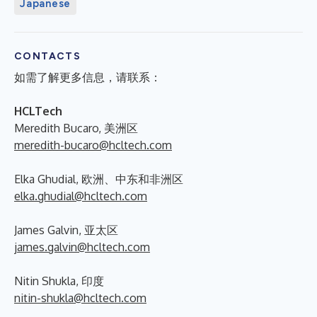
Japanese
CONTACTS
如需了解更多信息，请联系：
HCLTech
Meredith Bucaro, 美洲区
meredith-bucaro@hcltech.com
Elka Ghudial, 欧洲、中东和非洲区
elka.ghudial@hcltech.com
James Galvin, 亚太区
james.galvin@hcltech.com
Nitin Shukla, 印度
nitin-shukla@hcltech.com