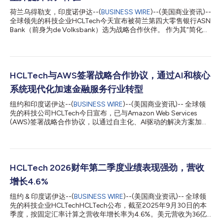
荷兰乌得勒支，印度诺伊达--(
BUSINESS WIRE
)--(美国商业资讯)--
全球领先的科技企业HCLTech今天宣布被荷兰第四大零售银行ASN
Bank（前身为de Volksbank）选为战略合作伙伴。 作为其“简化与
增长”新战略的一部分，ASN Bank旨在实现IT架构的现代化和标准
化，合作将涉及整合IT服务、简化供应商格局以及构建面向未来的
组织架构。根据这项多年期协议，HCLTech将为ASN Bank的企业
应用提供支持，并通过分布式交付模式简化服务，从而提升效率和
客户体验。 ASN Bank首席信息官Michel Ruijterman表
HCLTech与AWS签署战略合作协议，通过AI和核心
示：“HCLTech在为金融服务行业提供可扩展、创新解决方案方面
系统现代化加速金融服务行业转型
业绩卓著，此次协议的签署让我们现在可以更有信心地推进业务精
简，减少现有产品数量，并根据新战略调整底层流程和系统。系统
纽约和印度诺伊达--(
BUSINESS WIRE
)--(美国商业资讯)-- 全球领
的标准化和进一步自动化将使我们能够更高效地组织业务运营。”
先的科技公司HCLTech今日宣布，已与Amazon Web Services
HCLTech执行副总裁兼欧洲金融服务主管Sudip Lahiri表示：“我们
(AWS)签署战略合作协议，以通过自主化、AI驱动的解决方案加速
的工程理念和可扩展的、以领域为导向的解决方案与ASN Bank的
金融服务行业的创新进程。 此次合作整合了HCLTech深厚的行业
战略目标相结合，必将带来切实的影响和长期的价值，为面向未来
专业知识和AWS的技术优势，将为金融服务机构带来变革性成
的...
果。 HCLTech首席增长官兼全球金融服务负责人Srinivasan
Seshadri表示：“我们深知数字化转型具有重要战略意义，当下金
融机构亟需一位值得信赖的合作伙伴，能够全程参与转型生命周
HCLTech 2026财年第二季度业绩表现强劲，营收
期。金融机构正面临越来越大的压力，需要实现系统现代化、提供
增长4.6%
卓越客户体验并满足可持续发展要求，而许多机构仍受困于传统基
础设施、数据孤岛和复杂的监管要求。我们与AWS的合作旨在解
纽约 & 印度诺伊达--(
BUSINESS WIRE
)--(美国商业资讯)-- 全球领
决这些挑战，提供专为金融服务行业设计的成熟解决方案和专业能
先的科技企业HCLTechHCLTech公布，截至2025年9月30日的本
力，同时加速迈向自主化未来的步伐。” HCLTech将推出一个预先
季度，按固定汇率计算之营收年增长率为4.6%。美元营收为36亿
构建、符合行业规范的解决方案套件，旨在实现呼叫中心现代化、