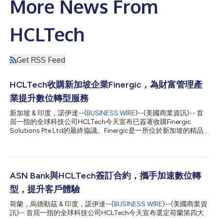
More News From
HCLTech
Get RSS Feed
HCLTech收購新加坡企業Finergic，為財富管理產
業提升數位轉型服務
新加坡 & 印度，諾伊達--(
BUSINESS WIRE
)--(美國商業資訊)-- 首
屈一指的全球科技公司HCLTech今天宣布已簽署收購Finergic
Solutions Pte Ltd的最終協議。Finergic是一所位於新加坡的精品
財富顧問公司。這項交易預計將在2026年4月30日完成。 創立於
2019年的Finergic將業務重心置於核心銀行與財富管理轉型，在全
球建立了良好且穩固的形象。Finergic的利基能力結合HCLTech的
規模，預期將能釋出更強大的協同效應，跨金融服務與財富管理產
業提供更出色的服務。 HCLTech服務全球一流金融機構，累積了
ASN Bank與HCLTech簽訂合約，攜手加速數位轉
25年以上的經驗。整合Finergic的專業化轉型策略、諮詢與財富架
型，提升客戶體驗
構能力之後，HCLTech將加速提供由先進人工智慧原生工作流輔助
的下世代平台式財富管理解決方案。這些能力將使HCLTech既有的
荷蘭，烏德勒茲 & 印度，諾伊達--(
BUSINESS WIRE
)--(美國商業資
全球經驗更形完備，支援包括40多家全球銀行在內的Temenos產
訊)-- 首屈一指的全球科技公司HCLTech今天宣布選定荷蘭第四大