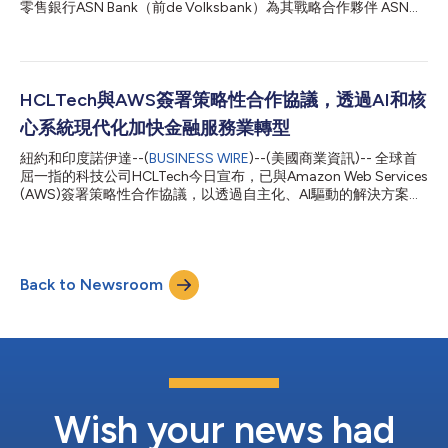
品客戶。 「取得Finergic的專長讓HCLTech完成戰略性布局，可進
零售銀行ASN Bank（前de Volksbank）為其戰略合作夥伴 ASN
一步加強從事財富管理所需的數位服務能力。」HCLTech金融服務
Bank為發展「簡化並成長」的新戰略，致力推動資訊科技架構的
部成長長兼全球主任Srinivas...
現代化與標準化。為達成這個目標，該銀行正加強整合資訊科技服
務、精簡合作供應商，做好跨進未來的準備。根據這份多年期合
約，HCLTech將支援ASN Bank的企業應用程式、運用分散式交付
模式簡化服務，進而提升效率及客戶體驗。 ASN Bank資訊長
HCLTech與AWS簽署策略性合作協議，透過AI和核
Michel Ruijterman表示：「HCLTech的可擴展創新金融服務解決方
心系統現代化加快金融服務業轉型
案成效備受肯定。簽訂這項合約表示我們現在有信心減少現有產品
的數量，並根據新策略調整底層流程和系統，繼續精簡業務。標準
紐約和印度諾伊達--(
BUSINESS WIRE
)--(美國商業資訊)-- 全球首
化並進一步自動化系統有助於提高營運效率。」 HCLTech執行副
屈一指的科技公司HCLTech今日宣布，已與Amazon Web Services
總裁暨歐洲金融服務主任Sudip Lahiri表示：「我們擁有工程思維
(AWS)簽署策略性合作協議，以透過自主化、AI驅動的解決方案加
和可擴展的專業領域導向解決方案。結合ASN Bank的策略目標
快金融服務業的創新進程。 此次合作整合了HCLTech深厚的產業
後，可產生具體作用與長期價值，為將來奠定營運基礎。HCLTech
專業知識和AWS的技術優勢，將為金融服務機構帶來變革性成
正積極...
果。 HCLTech成長長兼全球金融服務負責人Srinivasan Seshadri
表示：「我們深知數位化轉型具有重要策略意義，當下金融機構亟
Back to Newsroom
需一位值得信賴的合作夥伴，能夠全程參與轉型生命週期。金融機
構正面臨越來越大的壓力，需要實現系統現代化、提供卓越客戶體
驗並滿足永續發展要求，而許多機構仍受困于傳統基礎設施、資料
孤島和複雜的法規要求。我們與AWS的合作旨在解決這些挑戰，
提供專為金融服務業設計的成熟解決方案和專業能力，同時加快邁
向自主化未來的步伐。」 HCLTech將推出一個預先建構、符合產
業規範的解決方案套件，旨在實現客服中心現代化、強化數位互動
體驗，並簡化銀行、財富管理和保險領域的核心平台。HCLTech將
Wish your news had
為機構客戶提供策略顧問服務，其中...