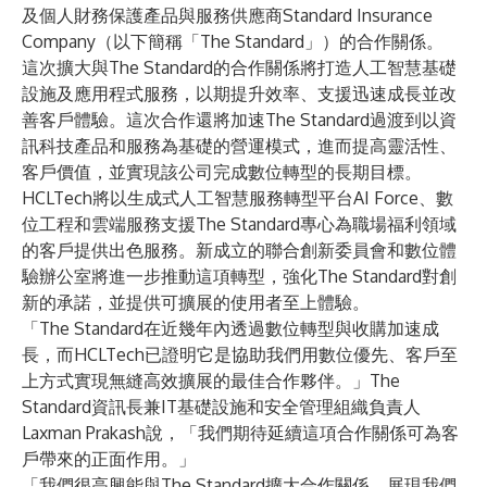
及個人財務保護產品與服務供應商
Standard Insurance
Company
（以下簡稱「The Standard」）的合作關係。
這次擴大與The Standard的合作關係將打造人工智慧基礎
設施及應用程式服務，以期提升效率、支援迅速成長並改
善客戶體驗。這次合作還將加速The Standard過渡到以資
訊科技產品和服務為基礎的營運模式，進而提高靈活性、
客戶價值，並實現該公司完成數位轉型的長期目標。
HCLTech將以生成式人工智慧服務轉型平台
AI Force
、數
位工程和雲端服務支援The Standard專心為職場福利領域
的客戶提供出色服務。新成立的聯合創新委員會和數位體
驗辦公室將進一步推動這項轉型，強化The Standard對創
新的承諾，並提供可擴展的使用者至上體驗。
「The Standard在近幾年內透過數位轉型與收購加速成
長，而HCLTech已證明它是協助我們用數位優先、客戶至
上方式實現無縫高效擴展的最佳合作夥伴。」The
Standard資訊長兼IT基礎設施和安全管理組織負責人
Laxman Prakash說，「我們期待延續這項合作關係可為客
戶帶來的正面作用。」
「我們很高興能與The Standard擴大合作關係，展現我們