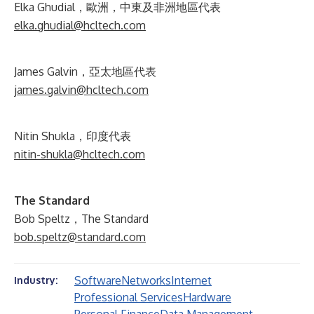
Elka Ghudial，歐洲，中東及非洲地區代表
elka.ghudial@hcltech.com
James Galvin，亞太地區代表
james.galvin@hcltech.com
Nitin Shukla，印度代表
nitin-shukla@hcltech.com
The Standard
Bob Speltz，The Standard
bob.speltz@standard.com
Software
Networks
Internet
Industry:
Professional Services
Hardware