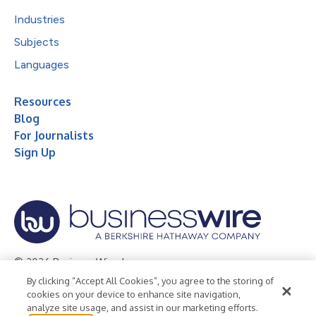
Industries
Subjects
Languages
Resources
Blog
For Journalists
Sign Up
© 2026 Business Wire, Inc.
By clicking “Accept All Cookies”, you agree to the storing of
Privacy Policy
Cookie Policy
Accessibility Statement
cookies on your device to enhance site navigation,
analyze site usage, and assist in our marketing efforts.
Terms of Use
Legal