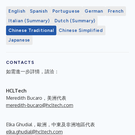
English
Spanish
Portuguese
German
French
Italian (Summary)
Dutch (Summary)
Chinese Traditional
Chinese Simplified
Japanese
CONTACTS
如需進一步詳情，請洽：
HCLTech
Meredith Bucaro，美洲代表
meredith-bucaro@hcltech.com
Elka Ghudial，歐洲，中東及非洲地區代表
elka.ghudial@hcltech.com