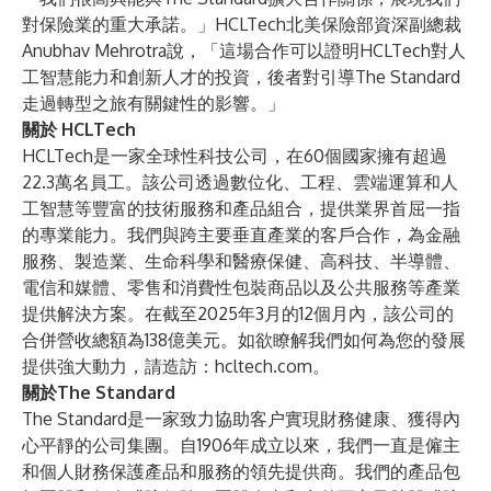
對保險業的重大承諾。」HCLTech北美保險部資深副總裁
Anubhav Mehrotra說，「這場合作可以證明HCLTech對人
工智慧能力和創新人才的投資，後者對引導The Standard
走過轉型之旅有關鍵性的影響。」
關於 HCLTech
HCLTech
是一家全球性科技公司，在60個國家擁有超過
22.3萬名員工。該公司透過數位化、工程、雲端運算和人
工智慧等豐富的技術服務和產品組合，提供業界首屈一指
的專業能力。我們與跨主要垂直產業的客戶合作，為金融
服務、製造業、生命科學和醫療保健、高科技、半導體、
電信和媒體、零售和消費性包裝商品以及公共服務等產業
提供解決方案。在截至2025年3月的12個月內，該公司的
合併營收總額為138億美元。如欲瞭解我們如何為您的發展
提供強大動力，請造訪：
hcltech.com
。
關於The Standard
The Standard是一家致力協助客户實現財務健康、獲得內
心平靜的公司集團。自1906年成立以來，我們一直是僱主
和個人財務保護產品和服務的領先提供商。我們的產品包