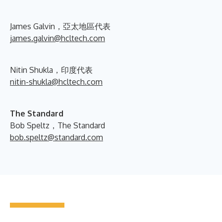
James Galvin，亞太地區代表
james.galvin@hcltech.com
Nitin Shukla，印度代表
nitin-shukla@hcltech.com
The Standard
Bob Speltz，The Standard
bob.speltz@standard.com