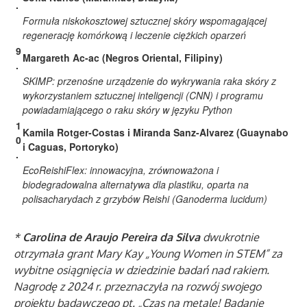
.
Formuła niskokosztowej sztucznej skóry wspomagającej
regenerację komórkową i leczenie ciężkich oparzeń
9
Margareth Ac-ac (Negros Oriental, Filipiny)
.
SKIMP: przenośne urządzenie do wykrywania raka skóry z
wykorzystaniem sztucznej inteligencji (CNN) i programu
powiadamiającego o raku skóry w języku Python
1
Kamila Rotger-Costas i Miranda Sanz-Alvarez (Guaynabo
0
i Caguas, Portoryko)
.
EcoReishiFlex: innowacyjna, zrównoważona i
biodegradowalna alternatywa dla plastiku, oparta na
polisacharydach z grzybów Reishi (Ganoderma lucidum)
*
Carolina de Araujo Pereira da Silva
dwukrotnie
otrzymała grant Mary Kay „Young Women in STEM” za
wybitne osiągnięcia w dziedzinie badań nad rakiem.
Nagrodę z 2024 r. przeznaczyła na rozwój swojego
projektu badawczego pt. „Czas na metale! Badanie