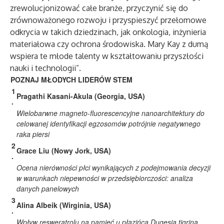
zrewolucjonizować całe branże, przyczynić się do
zrównoważonego rozwoju i przyspieszyć przełomowe
odkrycia w takich dziedzinach, jak onkologia, inżynieria
materiałowa czy ochrona środowiska. Mary Kay z dumą
wspiera te młode talenty w kształtowaniu przyszłości
nauki i technologii”.
POZNAJ MŁODYCH LIDERÓW STEM
1
Pragathi Kasani-Akula (Georgia, USA)
.
Wielobarwne magneto-fluorescencyjne nanoarchitektury do
celowanej identyfikacji egzosomów potrójnie negatywnego
raka piersi
2
Grace Liu (Nowy Jork, USA)
.
Ocena nierówności płci wynikających z podejmowania decyzji
w warunkach niepewności w przedsiębiorczości: analiza
danych panelowych
3
Alina Albeik (Wirginia, USA)
.
Wpływ resweratrolu na pamięć u płazińca Dugesia tigrina