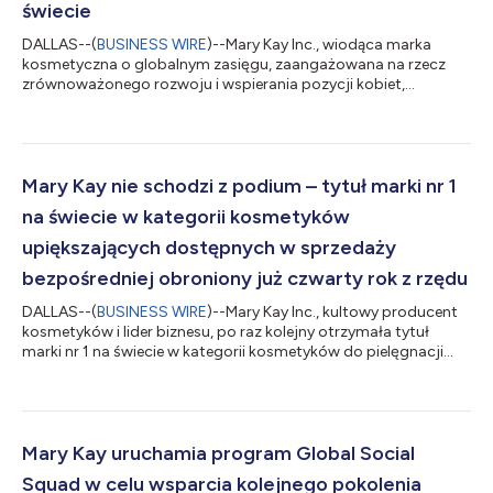
świecie
DALLAS--(
BUSINESS WIRE
)--Mary Kay Inc., wiodąca marka
kosmetyczna o globalnym zasięgu, zaangażowana na rzecz
zrównoważonego rozwoju i wspierania pozycji kobiet,
opublikowała dzisiaj sprawozdanie na temat zrównoważonego
rozwoju z 2026 r., w którym przedstawiła postępy poczynione
w kierunku realizacji założonych celów do 2030 r. oraz
dokonania z 2025 r. i ostatnie osiągnięcia, które niezmiennie
przyczyniają się do pozytywnych zmian na całym świecie.
Mary Kay nie schodzi z podium – tytuł marki nr 1
Coroczne sprawozdanie podkreśla kilkudziesięcio...
na świecie w kategorii kosmetyków
upiększających dostępnych w sprzedaży
bezpośredniej obroniony już czwarty rok z rzędu
DALLAS--(
BUSINESS WIRE
)--Mary Kay Inc., kultowy producent
kosmetyków i lider biznesu, po raz kolejny otrzymała tytuł
marki nr 1 na świecie w kategorii kosmetyków do pielęgnacji
skóry i makijażu dostępnych w sprzedaży bezpośredniej1
przyznany przez Euromonitor International już czwarty rok z
rzędu w dowód uznania trwałego dziedzictwa opartego na
doskonałości. – Uzyskanie tytułu marki nr 1 na świecie od firmy
Euromonitor już czwarty rok z rzędu to zdecydowane
Mary Kay uruchamia program Global Social
potwierdzenie wpływu działalności nas...
Squad w celu wsparcia kolejnego pokolenia