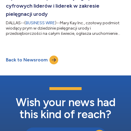
cyfrowych liderów i liderek w zakresie
pielęgnacji urody
DALLAS--(
BUSINESS WIRE
)--Mary Kay Inc., czołowy podmiot
wiodący prym w dziedzinie pielęgnacji urody i
przedsiębiorczości na całym świecie, ogłasza uruchomienie
programu pilotażowego Global Social Squad (GSS) –
przełomowej inicjatywy stworzonej z myślą o wsparciu
niezależnych konsultantek i konsultantów kosmetycznych Mary
Kay (ang. IBC) jako dynamicznych rzeczników cyfrowej marki i
Back to Newsroom
kolejnego pokolenia odpowiedzialnego za narrację w mediach
społecznościowych. Program pilotażowy Global Social Squa...
Wish your news had
this kind of reach?