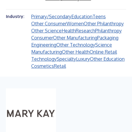
Primary/Secondary
Education
Teens
Industry:
Other Consumer
Women
Other Philanthropy
Other Science
Health
Research
Philanthropy
Consumer
Other Manufacturing
Packaging
Engineering
Other Technology
Science
Manufacturing
Other Health
Online Retail
Technology
Specialty
Luxury
Other Education
Cosmetics
Retail