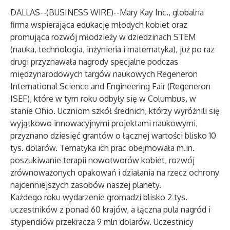
DALLAS--(
BUSINESS WIRE
)--
Mary Kay Inc., globalna
firma wspierająca edukację młodych kobiet oraz
promująca rozwój młodzieży w dziedzinach STEM
(nauka, technologia, inżynieria i matematyka), już po raz
drugi przyznawała nagrody specjalne podczas
międzynarodowych targów naukowych Regeneron
International Science and Engineering Fair (Regeneron
ISEF), które w tym roku odbyły się w Columbus, w
stanie Ohio. Uczniom szkół średnich, którzy wyróżnili się
wyjątkowo innowacyjnymi projektami naukowymi,
przyznano dziesięć grantów o łącznej wartości blisko 10
tys. dolarów. Tematyka ich prac obejmowała m.in.
poszukiwanie terapii nowotworów kobiet, rozwój
zrównoważonych opakowań i działania na rzecz ochrony
najcenniejszych zasobów naszej planety.
Każdego roku wydarzenie gromadzi blisko 2 tys.
uczestników z ponad 60 krajów, a łączna pula nagród i
stypendiów przekracza 9 mln dolarów. Uczestnicy