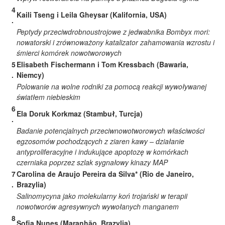
4
Kaili Tseng i Leila Gheysar (Kalifornia, USA)
.
Peptydy przeciwdrobnoustrojowe z jedwabnika Bombyx mori:
nowatorski i zrównoważony katalizator zahamowania wzrostu i
śmierci komórek nowotworowych
5
Elisabeth Fischermann i Tom Kressbach (Bawaria,
.
Niemcy)
Polowanie na wolne rodniki za pomocą reakcji wywoływanej
światłem niebieskim
6
Ela Doruk Korkmaz (Stambuł, Turcja)
.
Badanie potencjalnych przeciwnowotworowych właściwości
egzosomów pochodzących z ziaren kawy – działanie
antyproliferacyjne i indukujące apoptozę w komórkach
czerniaka poprzez szlak sygnałowy kinazy MAP
7
Carolina de Araujo Pereira da Silva* (Rio de Janeiro,
.
Brazylia)
Salinomycyna jako molekularny koń trojański w terapii
nowotworów agresywnych wywołanych manganem
8
Sofia Nunes (Maranhão, Brazylia)