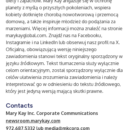
diety i zapachów. Mary Kay angażuje się w ochronę
planety z myślą o przyszłych pokoleniach, wspiera
kobiety dotknięte chorobą nowotworową i przemocą
domową, a także inspiruje młodzież do podążania za
marzeniami. Więcej informacji można znaleźć na stronie
marykayglobal.com
. Znajdź nas na
Facebooku
,
Instagramie
i
na LinkedIn
lub obserwuj nasz profil na
X
.
Oficjalną, obowiązującą wersję niniejszego
zawiadomienia stanowi tekst oryginalny sporządzony w
języku źródłowym. Tekst tłumaczenia służy wyłącznie
celom orientacyjnym, został sporządzony wyłącznie dla
celów ułatwienia zrozumienia zawiadomienia i należy
interpretować go w odniesieniu do tekstu źródłowego,
który jest jedyną wersją mającą skutki prawne.
Contacts
Mary Kay Inc. Corporate Communications
newsroom.marykay.com
972.687.5332 lub
media@mkcorp.com