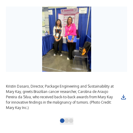
Kristin Dasaro, Director, Package Engineering and Sustainability at
Mar
Mary Kay, greets Brazilian cancer researcher, Carolina de Araujo
and
Pereira da Silva, who received back-to-back awards from Mary Kay
awa
for innovative findings in the malignancy of tumors. (Photo Credit:
lea
Mary Kay Inc.)