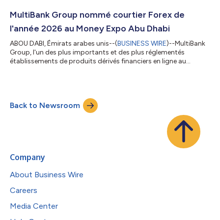
activités institutionnelles internationales et de ses capacités
technologiques. Fort de plus de 20 ans d'expérience dans la
MultiBank Group nommé courtier Forex de
vente, le dév...
l'année 2026 au Money Expo Abu Dhabi
ABOU DABI, Émirats arabes unis--(
BUSINESS WIRE
)--MultiBank
Group, l'un des plus importants et des plus réglementés
établissements de produits dérivés financiers en ligne au
monde, a été nommé courtier Forex de l'année lors du Money
Expo Abu Dhabi. L'événement s'est tenu les 8 et 9 juillet 2026 au
Centre ADNEC. Cette prestigieuse distinction récompense le
courtier de référence en matière d'excellence dans le secteur
Back to Newsroom
mondial du trading et des technologies financières. La
participation du groupe M...
Company
About Business Wire
Careers
Media Center