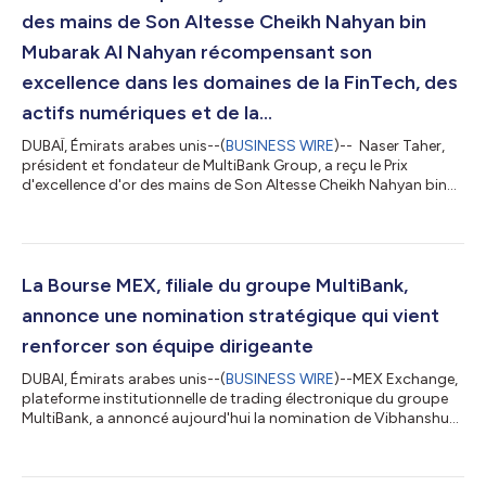
des mains de Son Altesse Cheikh Nahyan bin
Mubarak Al Nahyan récompensant son
excellence dans les domaines de la FinTech, des
actifs numériques et de la...
DUBAÏ, Émirats arabes unis--(
BUSINESS WIRE
)-- Naser Taher,
président et fondateur de MultiBank Group, a reçu le Prix
d'excellence d'or des mains de Son Altesse Cheikh Nahyan bin
Mubarak Al Nahyan récompensant son excellence dans les
domaines de la FinTech, des actifs numériques et de la
blockchain Naser Taher, président et fondateur de MultiBank
Group, a reçu le Golden Excellence Award pour son excellence
dans les domaines de la FinTech, des actifs numériques et de la
La Bourse MEX, filiale du groupe MultiBank,
blockchain lors de la 9...
annonce une nomination stratégique qui vient
renforcer son équipe dirigeante
DUBAI, Émirats arabes unis--(
BUSINESS WIRE
)--MEX Exchange,
plateforme institutionnelle de trading électronique du groupe
MultiBank, a annoncé aujourd'hui la nomination de Vibhanshu
Bahuguna au poste de directeur senior. L'entreprise intensifie
ainsi son engagement à constituer une équipe dirigeante de
classe internationale accompagnant le développement de ses