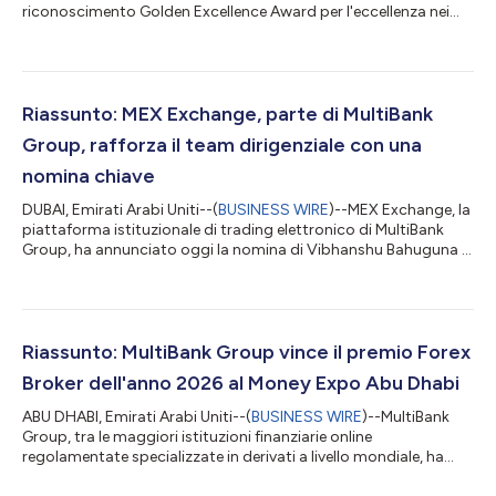
riconoscimento Golden Excellence Award per l'eccellenza nei
settori di FinTech, asset digitali e blockchain durante la 9ª
edizione dei Golden Excellence Awards 2026. Il premio è stato
consegnato da Sua Altezza lo sceicco Nahyan bin Mubarak Al
Nahyan, membro del Consiglio dei Ministri degli Emirati Arabi
Uniti e Ministro della tolleranza e della convivenza. Il testo
Riassunto: MEX Exchange, parte di MultiBank
original...
Group, rafforza il team dirigenziale con una
nomina chiave
DUBAI, Emirati Arabi Uniti--(
BUSINESS WIRE
)--MEX Exchange, la
piattaforma istituzionale di trading elettronico di MultiBank
Group, ha annunciato oggi la nomina di Vibhanshu Bahuguna in
qualità di Senior Director, rafforzando l'impegno dell'azienda
nella creazione di un team dirigenziale del massimo livello
mentre amplia le proprie capacità commerciali e tecnologiche
istituzionali globali. Con oltre 20 anni di esperienza negli ambiti
di vendita, sviluppo aziendale e trading elettronico, Bahuguna...
Riassunto: MultiBank Group vince il premio Forex
Broker dell'anno 2026 al Money Expo Abu Dhabi
ABU DHABI, Emirati Arabi Uniti--(
BUSINESS WIRE
)--MultiBank
Group, tra le maggiori istituzioni finanziarie online
regolamentate specializzate in derivati a livello mondiale, ha
vinto il titolo di Broker Forex dell'anno al Money Expo Abu Dhabi,