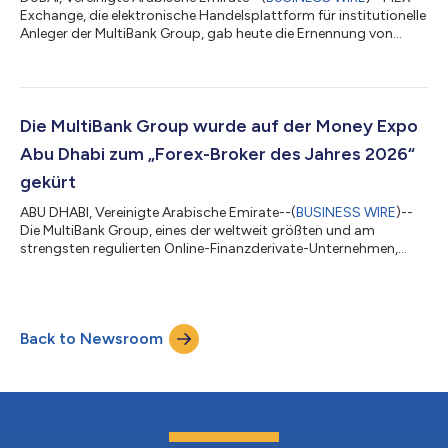
Exchange, die elektronische Handelsplattform für institutionelle
Anleger der MultiBank Group, gab heute die Ernennung von
Vibhanshu Bahuguna zum Senior Director bekannt und
bekräftigt damit das Engagement des Unternehmens, ein
Führungsteam von Weltklasse aufzubauen, während es sein
globales institutionelles Geschäft und seine technologischen
Kapazitäten ausbaut. Mit mehr als 20 Jahren Erfahrung in den
Die MultiBank Group wurde auf der Money Expo
Bereichen Vertrieb, Geschäftsentwick...
Abu Dhabi zum „Forex-Broker des Jahres 2026“
gekürt
ABU DHABI, Vereinigte Arabische Emirate--(
BUSINESS WIRE
)--
Die MultiBank Group, eines der weltweit größten und am
strengsten regulierten Online-Finanzderivate-Unternehmen,
wurde auf der Money Expo Abu Dhabi zum „Forex-Broker des
Jahres“ gekürt. Die Veranstaltung fand am 8. und 9. Juli 2026 im
ADNEC-Zentrum statt. Mit dieser renommierten Auszeichnung
wird der Broker gewürdigt, der in der globalen Handels- und
Back to Newsroom
Fintech-Branche Maßstäbe für herausragende Leistungen setzt.
Die Teilnahme der MultiBank...