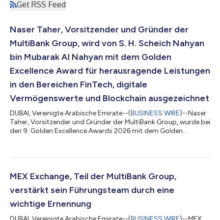
Get RSS Feed
Naser Taher, Vorsitzender und Gründer der
MultiBank Group, wird von S. H. Scheich Nahyan
bin Mubarak Al Nahyan mit dem Golden
Excellence Award für herausragende Leistungen
in den Bereichen FinTech, digitale
Vermögenswerte und Blockchain ausgezeichnet
DUBAI, Vereinigte Arabische Emirate--(
BUSINESS WIRE
)--Naser
Taher, Vorsitzender und Gründer der MultiBank Group, wurde bei
den 9. Golden Excellence Awards 2026 mit dem Golden
Excellence Award für herausragende Leistungen in den
Bereichen FinTech, digitale Vermögenswerte und Blockchain
ausgezeichnet. Die Auszeichnung wurde von S. H. Scheich
Nahyan bin Mubarak Al Nahyan, Mitglied des Kabinetts der VAE
sowie Minister für Toleranz und Koexistenz, überreicht. Die
MEX Exchange, Teil der MultiBank Group,
Auszeichnung spiegelt die kontinuier...
verstärkt sein Führungsteam durch eine
wichtige Ernennung
DUBAI, Vereinigte Arabische Emirate--(
BUSINESS WIRE
)--MEX