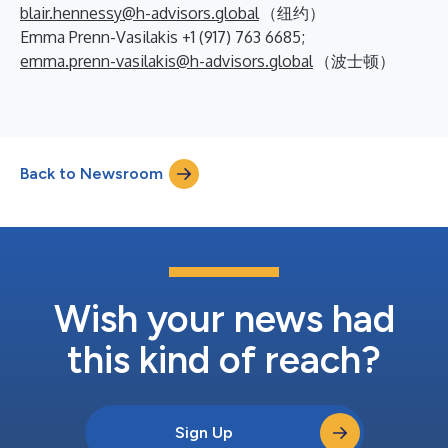
blair.hennessy@h-advisors.global
（纽约）
Emma Prenn-Vasilakis +1 (917) 763 6685;
emma.prenn-vasilakis@h-advisors.global
（波士顿）
Back to Newsroom
Wish your news had
this kind of reach?
Sign Up