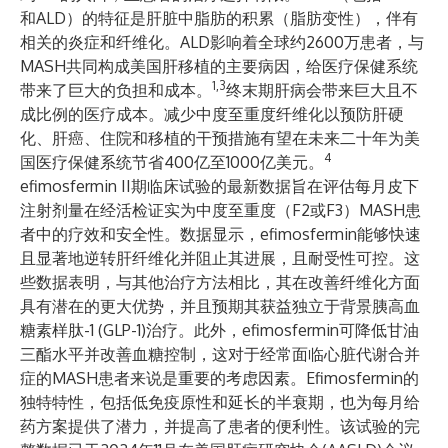
和ALD）的特征是肝脏中脂肪的积累（脂肪变性），伴有
相关的炎症和纤维化。ALD影响着全球约2600万患者，与
MASH共同构成美国肝移植的主要病因，给医疗保健系统
1,3
带来了巨大的负担和成本。
终末期肝病会带来巨大且不
成比例的医疗成本。减少中度至重度纤维化以预防肝硬
化、肝癌、住院和移植的干预措施有望在未来二十年为美
4
国医疗保健系统节省400亿至1000亿美元。
efimosfermin II期临床试验的最新数据旨在评估每月皮下
注射剂量在经活检证实为中度至重度（F2或F3）MASH患
者中的疗效和安全性。数据显示，efimosfermin能够快速
且显著地逆转肝纤维化并阻止其进展，且耐受性可控。这
些数据表明，与其他治疗方法相比，其在改善纤维化方面
具有潜在的更大优势，并且预期其获益独立于背景胰高血
糖素样肽-1 (GLP-1)治疗。此外，efimosfermin可降低甘油
三酯水平并改善血糖控制，这对于经常面临心脏代谢合并
症的MASH患者来说是重要的考虑因素。Efimosfermin的
独特特性，包括低免疫原性和延长的半衰期，也为每月给
药方案提供了潜力，并提高了患者的便利性。该试验的完