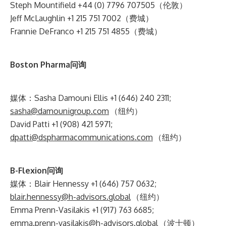
Steph Mountifield +44 (0) 7796 707505（伦敦）
Jeff McLaughlin +1 215 751 7002（费城）
Frannie DeFranco +1 215 751 4855（费城）
Boston Pharma问询
媒体：Sasha Damouni Ellis +1 (646) 240 2311;
sasha@damounigroup.com
（纽约）
David Patti +1 (908) 421 5971;
dpatti@dspharmacommunications.com
（纽约）
B-Flexion问询
媒体：Blair Hennessy +1 (646) 757 0632;
blair.hennessy@h-advisors.global
（纽约）
Emma Prenn-Vasilakis +1 (917) 763 6685;
emma.prenn-vasilakis@h-advisors.global
（波士顿）