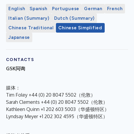
English
Spanish
Portuguese
German
French
Italian (Summary)
Dutch (Summary)
Chinese Traditional
Chinese Simplified
Japanese
CONTACTS
GSK问询
媒体：
Tim Foley +44 (0) 20 8047 5502（伦敦）
Sarah Clements +44 (0) 20 8047 5502（伦敦）
Kathleen Quinn +1 202 603 5003（华盛顿特区）
Lyndsay Meyer +1 202 302 4595（华盛顿特区）