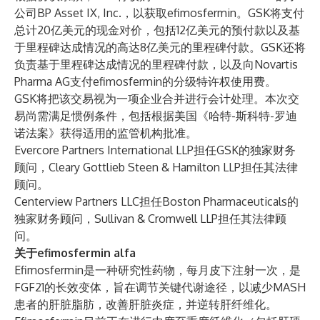
公司BP Asset IX, Inc.，以获取efimosfermin。GSK将支付
总计20亿美元的现金对价，包括12亿美元的预付款以及基
于里程碑达成情况的高达8亿美元的里程碑付款。GSK还将
负责基于里程碑达成情况的里程碑付款，以及向Novartis
Pharma AG支付efimosfermin的分级特许权使用费。
GSK将把该交易视为一项企业合并进行会计处理。本次交
易尚需满足惯例条件，包括根据美国《哈特-斯科特-罗迪
诺法案》获得适用的监管机构批准。
Evercore Partners International LLP担任GSK的独家财务
顾问，Cleary Gottlieb Steen & Hamilton LLP担任其法律
顾问。
Centerview Partners LLC担任Boston Pharmaceuticals的
独家财务顾问，Sullivan & Cromwell LLP担任其法律顾
问。
关于efimosfermin alfa
Efimosfermin是一种研究性药物，每月皮下注射一次，是
FGF21的长效变体，旨在调节关键代谢途径，以减少MASH
患者的肝脏脂肪，改善肝脏炎症，并逆转肝纤维化。