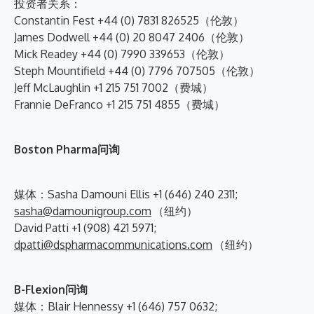
投资者关系：
Constantin Fest +44 (0) 7831 826525（伦敦）
James Dodwell +44 (0) 20 8047 2406（伦敦）
Mick Readey +44 (0) 7990 339653（伦敦）
Steph Mountifield +44 (0) 7796 707505（伦敦）
Jeff McLaughlin +1 215 751 7002（费城）
Frannie DeFranco +1 215 751 4855（费城）
Boston Pharma问询
媒体：Sasha Damouni Ellis +1 (646) 240 2311;
sasha@damounigroup.com
（纽约）
David Patti +1 (908) 421 5971;
dpatti@dspharmacommunications.com
（纽约）
B-Flexion问询
媒体：Blair Hennessy +1 (646) 757 0632;