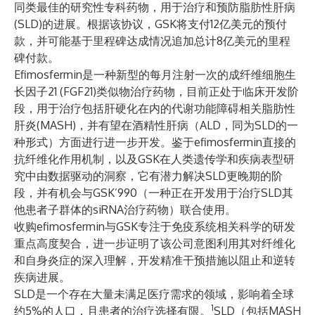
同类最佳的研究性专科药物，用于治疗和预防脂肪性肝病
(SLD)的进展。根据该协议，GSK将支付12亿美元的预付
款，并可能基于里程碑达成情况追加总计8亿美元的里程
碑付款。
Efimosfermin是一种新型的每月注射一次的成纤维细胞生
长因子21 (FGF21)类似物治疗药物，目前正处于临床开发阶
段，用于治疗包括肝硬化在内的代谢功能障碍相关脂肪性
肝炎(MASH)，并有望在酒精性肝病（ALD，同为SLD的一
种形式）方面进行进一步开发。鉴于efimosfermin直接的
抗纤维化作用机制，以及GSK在人类遗传学和疾病表型研
究中由数据驱动的洞察，它有潜力解决SLD更晚期的阶
段，并有机会与GSK’990（一种正在开发用于治疗SLD其
他患者子群体的siRNA治疗药物）联合使用。
收购efimosfermin与GSK专注于免疫系统相关科学的研发
重点高度契合，进一步证明了该公司意图利用其对纤维化
和自身炎症的深入理解，开发精准干预措施以阻止和逆转
疾病进展。
SLD是一个存在大量未满足医疗需求的领域，影响着全球
1
约5%的人口，且患者的治疗选择有限。
SLD（包括MASH