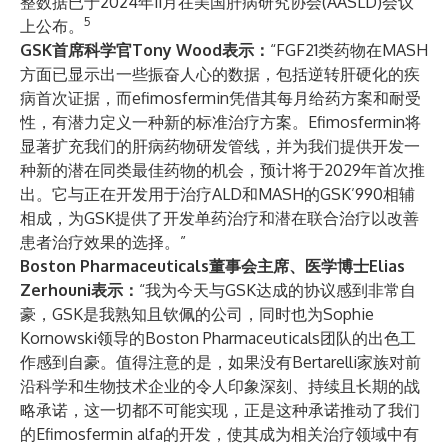
整数据已于2024年11月在美国肝病研究协会(AASLD)会议
5
上公布。
GSK首席科学官Tony Wood表示：
“FGF21类药物在MASH
方面已显示出一些振奋人心的数据，包括逆转肝硬化的疾
病首次证据，而efimosfermin凭借其每月给药方案和耐受
性，有潜力定义一种新的标准治疗方案。Efimosfermin将
显著扩充我们的肝病药物研发管线，并为我们提供开发一
种新的潜在同类最佳药物的机会，预计将于2029年首次推
出。它与正在开发用于治疗ALD和MASH的GSK’990相辅
相成，为GSK提供了开发单药治疗和潜在联合治疗以改善
患者治疗效果的选择。”
Boston Pharmaceuticals董事会主席、医学博士Elias
Zerhouni表示：
“我为今天与GSK达成的协议感到非常自
豪，GSK是我熟知且钦佩的公司，同时也为Sophie
Kornowski领导的Boston Pharmaceuticals团队的出色工
作感到自豪。值得注意的是，如果没有Bertarelli家族对前
沿科学和生物技术企业的令人印象深刻、持续且长期的战
略承诺，这一切都不可能实现，正是这种承诺推动了我们
的Efimosfermin alfa的开发，使其成为相关治疗领域中有