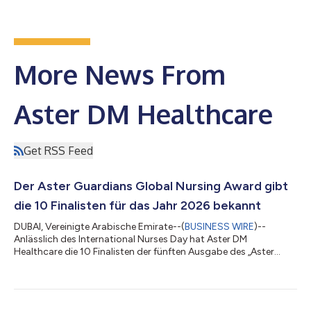
More News From
Aster DM Healthcare
Get RSS Feed
Der Aster Guardians Global Nursing Award gibt
die 10 Finalisten für das Jahr 2026 bekannt
DUBAI, Vereinigte Arabische Emirate--(
BUSINESS WIRE
)--
Anlässlich des International Nurses Day hat Aster DM
Healthcare die 10 Finalisten der fünften Ausgabe des „Aster
Guardians Global Nursing Award 2026“ bekannt gegeben, die
aus über 134.000 Bewerbungen aus 214* Ländern und
Volkswirtschaften ausgewählt wurden. Einer der zehn Finalisten
wird mit dem großen Titel und einem Preisgeld in Höhe von