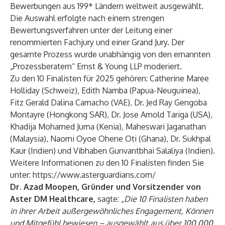
Bewerbungen aus 199* Ländern weltweit ausgewählt.
Die Auswahl erfolgte nach einem strengen
Bewertungsverfahren unter der Leitung einer
renommierten Fachjury und einer Grand Jury. Der
gesamte Prozess wurde unabhängig von den ernannten
„Prozessberatern“ Ernst & Young LLP moderiert.
Zu den 10 Finalisten für 2025 gehören: Catherine Maree
Holliday (Schweiz), Edith Namba (Papua-Neuguinea),
Fitz Gerald Dalina Camacho (VAE), Dr. Jed Ray Gengoba
Montayre (Hongkong SAR), Dr. Jose Arnold Tariga (USA),
Khadija Mohamed Juma (Kenia), Maheswari Jaganathan
(Malaysia), Naomi Oyoe Ohene Oti (Ghana), Dr. Sukhpal
Kaur (Indien) und Vibhaben Gunvantbhai Salaliya (Indien).
Weitere Informationen zu den 10 Finalisten finden Sie
unter:
https://www.asterguardians.com/
Dr. Azad Moopen, Gründer und Vorsitzender von
Aster DM Healthcare,
sagte:
„Die 10 Finalisten haben
in ihrer Arbeit außergewöhnliches Engagement, Können
und Mitgefühl bewiesen – ausgewählt aus über 100.000