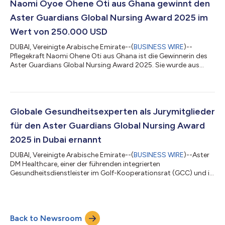
250.000 US-Dollar ausgezeichnet. Aster hat Ernst & Young LLP
Naomi Oyoe Ohene Oti aus Ghana gewinnt den
als „Prozessberater“ für den Preis bea...
Aster Guardians Global Nursing Award 2025 im
Wert von 250.000 USD
DUBAI, Vereinigte Arabische Emirate--(
BUSINESS WIRE
)--
Pflegekraft Naomi Ohene Oti aus Ghana ist die Gewinnerin des
Aster Guardians Global Nursing Award 2025. Sie wurde aus
100.000 Bewerbungen aus 199 Ländern ausgewählt. Die
onkologische Fachkrankenschwester und Pflegedienstleiterin
am National Radiotherapy Oncology and Nuclear Medicine
Centre des Korle-Bu-Lehrkrankenhauses wurde bei einer
repräsentativen Zeremonie in Dubai, VAE, mit 250.000 USD
Globale Gesundheitsexperten als Jurymitglieder
ausgezeichnet. Der Aster Guardians Global Nursing...
für den Aster Guardians Global Nursing Award
2025 in Dubai ernannt
DUBAI, Vereinigte Arabische Emirate--(
BUSINESS WIRE
)--Aster
DM Healthcare, einer der führenden integrierten
Gesundheitsdienstleister im Golf-Kooperationsrat (GCC) und in
Indien, hat die hochkarätige Jury für den Aster Guardians Global
Nursing Award 2025 bekannt gegeben, der am 26. Mai 2025 in
Dubai verliehen wird. Dieser hochkarätige Ausschuss besteht
aus fünf führenden Experten aus den Bereichen
Back to Newsroom
Gesundheitswesen und Krankenpflege: Prof. Sheila Tlou, Co-