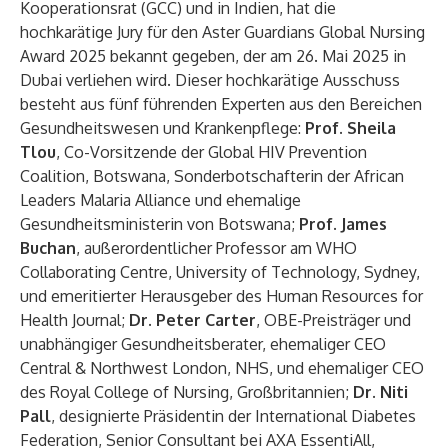
Kooperationsrat (GCC) und in Indien, hat die
hochkarätige Jury für den Aster Guardians Global Nursing
Award 2025 bekannt gegeben, der am 26. Mai 2025 in
Dubai verliehen wird. Dieser hochkarätige Ausschuss
besteht aus fünf führenden Experten aus den Bereichen
Gesundheitswesen und Krankenpflege:
Prof. Sheila
Tlou
, Co-Vorsitzende der Global HIV Prevention
Coalition, Botswana, Sonderbotschafterin der African
Leaders Malaria Alliance und ehemalige
Gesundheitsministerin von Botswana;
Prof. James
Buchan
, außerordentlicher Professor am WHO
Collaborating Centre, University of Technology, Sydney,
und emeritierter Herausgeber des Human Resources for
Health Journal;
Dr. Peter Carter
, OBE-Preisträger und
unabhängiger Gesundheitsberater, ehemaliger CEO
Central & Northwest London, NHS, und ehemaliger CEO
des Royal College of Nursing, Großbritannien;
Dr. Niti
Pall
, designierte Präsidentin der International Diabetes
Federation, Senior Consultant bei AXA EssentiAll,