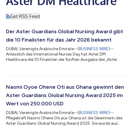
Aster DM Healthcare
Get RSS Feed
Der Aster Guardians Global Nursing Award gibt
die 10 Finalisten für das Jahr 2026 bekannt
DUBAI, Vereinigte Arabische Emirate--(
BUSINESS WIRE
)--
Anlässlich des International Nurses Day hat Aster DM
Healthcare die 10 Finalisten der fünften Ausgabe des „Aster
Guardians Global Nursing Award 2026“ bekannt gegeben, die
aus über 134.000 Bewerbungen aus 214* Ländern und
Volkswirtschaften ausgewählt wurden. Einer der zehn Finalisten
wird mit dem großen Titel und einem Preisgeld in Höhe von
250.000 US-Dollar ausgezeichnet. Aster hat Ernst & Young LLP
Naomi Oyoe Ohene Oti aus Ghana gewinnt den
als „Prozessberater“ für den Preis bea...
Aster Guardians Global Nursing Award 2025 im
Wert von 250.000 USD
DUBAI, Vereinigte Arabische Emirate--(
BUSINESS WIRE
)--
Pflegekraft Naomi Ohene Oti aus Ghana ist die Gewinnerin des
Aster Guardians Global Nursing Award 2025. Sie wurde aus
100.000 Bewerbungen aus 199 Ländern ausgewählt. Die