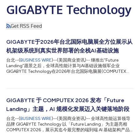
GIGABYTE Technology
Get RSS Feed
GIGABYTE于2026年台北国际电脑展全方位展示从
机架级系统到真实世界部署的全栈AI基础设施
台北--(
BUSINESS WIRE
)--(美国商业资讯)-- 继推出“Future
Landing”愿景之后，全球高性能计算与AI基础设施领军企业
GIGABYTE Technology在2026年台北国际电脑展(COMPUTEX
2026)上将该愿景转化为现实，通过全方位展示系统、软件和真实
世界部署，向业界呈现了如何规模化构建、部署和运营AI基础设
施。从机架级AI工厂、模块化数据中心，到具身智能(Physical AI)
工作流、临床AI应用以及本地化AI智能体，GIGABYTE展示了AI基
础设施如何跨越规划阶段，全面步入生产阶段。 经AI工厂验证的机
GIGABYTE 于 COMPUTEX 2026 发布「Future
架级基础设施 作为“Future Landing”的基石，GIGABYTE不断扩展
Landing」主题，AI 规模化发展迈入关键落地阶段
其机架级AI基础设施产品组合，这些产品专为下一代AI工厂设计。
在众多最新亮点中，NVIDIA Vera Rubin NVL72作为GIGABYTE更
台北--(
BUSINESS WIRE
)--(美国商业资讯)-- 全球高性能运算领导
广泛的机架级产品组合的一部分重磅登场。除了机架级平台，
品牌 GIGABYTE Technology 以「Future Landing」为主题亮相
GIGABYTE还展示了GAIFA（GIGABYTEAI工厂加速器）。这是位于
COMPUTEX 2026，展示其迄今最完整的端到端 AI 基础架构产品
台湾的一座专用AI工厂，将下一代计算、高速网络和NVIDIA的软件
阵容。随着 AI 正式从模型训练阶段迈向大规模推理与实际运营应
栈集成到一个...