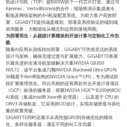
热设计功耗（TDP）超1000W的下一代芯片打造。通过与
Kenmec、Vertiv和nVent的合作，现场将演示集成液冷、
配电及网络架构的4+1机架配置系统。为助力客户高效部
署，GIGABYTE提供涵盖规划、部署及系统验证的端到端
咨询服务，大幅缩短从概念到运营的落地周期。
为部署而生：从超级计算模块到开放计算与定制化工作负
载
随着AI应用从训练转向部署，GIGABYTE凭借灵活的系统
设计与架构，确保无缝过渡与扩展能力。GIGABYTE将展
示最先进的全液冷机架级解决方案NVIDIA GB300
NVL72，该平台集成72颗NVIDIA Blackwell Ultra GPU与
36颗基于Arm®架构的NVIDIA Grace™ CPU，专为测试阶
段扩展推理优化。同台亮相的还有两款符合开放计算项目
（OCP）标准的服务器：搭载NVIDIA HGX™ B200的8OU
AI系统（集成Intel® Xeon® 处理器），以及基于 CPU 的
ORV3 存储机架，它采用JBOD设计，实现存储密度与吞吐
量的双重突破。
GIGABYTE同时还展示从高性能GPU到存储优化的模块
化、多样化服务器，满足不同的AI工作负载：