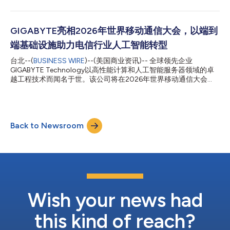
用，产业关注的核心议题已从“能否打造 AI”，转向“如何以更高效率
与可靠性，实现 AI 的规模化部署、稳定营运与长期持续发展”。 在
COMPUTEX 展会上，GIGABYTE 围绕生产级 AI 基础架构生命周期
的三大核心阶段规划展示内容： Ready：完成整合建置、模拟验证
GIGABYTE亮相2026年世界移动通信大会，以端到
及部署准备的一体化系统。 Deployable：针对多元应用环境打
端基础设施助力电信行业人工智能转型
造、可快速导入实施的模块化集群架构。 Happening：已在真实
世界环境中投入运行、持续创造价值并支撑业务运作的 AI 系统。
台北--(
BUSINESS WIRE
)--(美国商业资讯)-- 全球领先企业
「AI Ready」基础架构时代全面来临 当前，AI 工作负载已从集中式
GIGABYTE Technology以高性能计算和人工智能服务器领域的卓
训练集群，延伸至分布式推理部署，以及需要设备依据实时数据即
越工程技术而闻名于世。该公司将在2026年世界移动通信大会
时决策与响应的实体应用场景。在这一发展进程中，产业对于基础
（MWC 2026）上全面扩展其专为电信行业设计的端到端人工智能
架构的要求，已不再局限于单一组件性...
基础设施产品组合。随着电信网络从数据载体向人工智能驱动的数
字平台转型，GIGABYTE的端到端产品解决方案助力运营商将海量
网络数据转化为智能洞察、自动化能力及全新收入来源。 从网络
Back to Newsroom
数据到人工智能价值：构建电信企业的人工智能工厂 电信向人工
智能转型的核心是人工智能工厂，从而将网络和用户数据转化为运
营智能及商业化人工智能服务。GIGABYTE通过GB300 NVL72平
台满足这一需求，这款液冷机架级平台在单一系统中集成了72颗
NVIDIA Blackwell Ultra GPU和36颗NVIDIA Grace™ CPU。GB300
NVL72通过NVIDIA Quantum-X800 InfiniBand或NVIDIA
Spectrum-X™以太网及NVIDIA ConnectX®-8 SuperNIC™进行连
接，专为大规...
Wish your news had
this kind of reach?