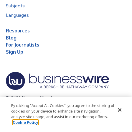
Subjects
Languages
Resources
Blog
For Journalists
Sign Up
© 2026 Business Wire, Inc.
By clicking “Accept All Cookies”, you agree to the storing of
Privacy Policy
Cookie Policy
Accessibility Statement
cookies on your device to enhance site navigation,
analyze site usage, and assist in our marketing efforts.
Terms of Use
Legal
Cookie Policy