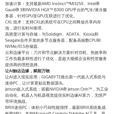
加速计算：支持最新AMD Instinct™MI325X、Intel®
Gaudi® 3和NVIDIA HGX™ B300 GPU平台的气冷/液冷服
务器，针对GPU至GPU互联进行了优化。
CXL 技术：支持CXL的系统可在CPU之间释放共享内存
池，进行实时AI推理。
高密度计算与存储：与Solidigm、ADATA、Kioxia和
Seagate合作开发的多节点服务器，配备高核数CPU和
NVMe/E1.S存储器。
云和边缘平台：刀片和节点解决方案针对功耗、热效率和
工作负载多样性进行了优化，是超大规模企业和托管服务
提供商的理想选择。
让AI触达边缘，赋能万物
让AI进入现实应用：GIGABYTE推出新一代嵌入式系统与
迷你PC，让计算更贴近数据源头。
Jetson嵌入式系统：搭载NVIDIA® Jetson Orin™，为工业
自动化、机器人与机器视觉提供实时边缘AI算力，无惧严
苛环境挑战。
BRIX迷你PC：体积小巧却性能强悍，最新BRIX系统集成
板载NPU，支持Microsoft Copilot+与Adobe AI工具，是