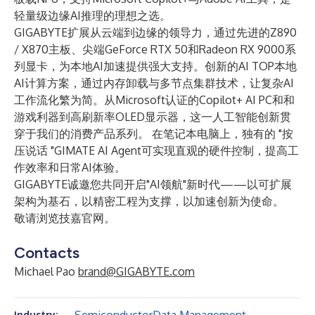
轻量级边缘AI推理的理想之选。
GIGABYTE扩展从云端到边缘的领导力，通过先进的
Z890
/
X870
主板、尖端
GeForce RTX 50
和
Radeon RX 9000
系
列显卡，为本地AI加速提供强大支持。创新的AI TOP本地
AI计算方案，通过内存卸载与多节点集群技术，让复杂AI
工作流化繁为简。从Microsoft认证的Copilot+ AI PC和和
游戏利器到高刷新率OLED显示器，这一人工智能创新贯
穿于我们的消费产品系列。 在笔记本电脑上，独有的 "按
压说话 "GIMATE AI Agent可实现直观的硬件控制，提高工
作效率和日常AI体验。
GIGABYTE诚邀您共同开启"AI领航"新时代——以可扩展
架构为基石，以精密工程为支撑，以加速创新为使命。
敬请浏览
技嘉官网
。
Contacts
Michael Pao
brand@GIGABYTE.com
Industry: