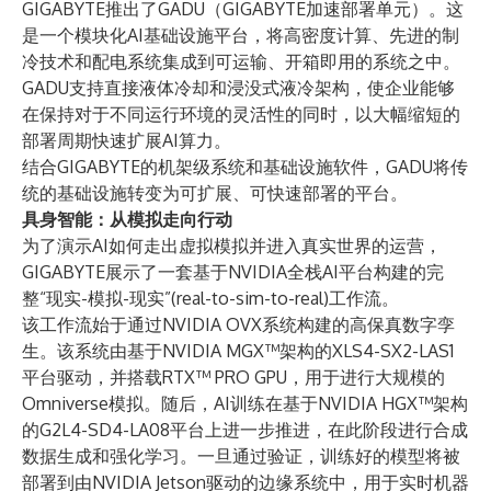
GIGABYTE推出了GADU（GIGABYTE加速部署单元）。这
是一个模块化AI基础设施平台，将高密度计算、先进的制
冷技术和配电系统集成到可运输、开箱即用的系统之中。
GADU支持直接液体冷却和浸没式液冷架构，使企业能够
在保持对于不同运行环境的灵活性的同时，以大幅缩短的
部署周期快速扩展AI算力。
结合GIGABYTE的机架级系统和基础设施软件，GADU将传
统的基础设施转变为可扩展、可快速部署的平台。
具身智能：从模拟走向行动
为了演示AI如何走出虚拟模拟并进入真实世界的运营，
GIGABYTE展示了一套基于NVIDIA全栈AI平台构建的完
整“现实-模拟-现实”(real-to-sim-to-real)工作流。
该工作流始于通过NVIDIA OVX系统构建的高保真数字孪
生。该系统由基于NVIDIA MGX™架构的XLS4-SX2-LAS1
平台驱动，并搭载RTX™ PRO GPU，用于进行大规模的
Omniverse模拟。随后，AI训练在基于NVIDIA HGX™架构
的G2L4-SD4-LA08平台上进一步推进，在此阶段进行合成
数据生成和强化学习。一旦通过验证，训练好的模型将被
部署到由NVIDIA Jetson驱动的边缘系统中，用于实时机器