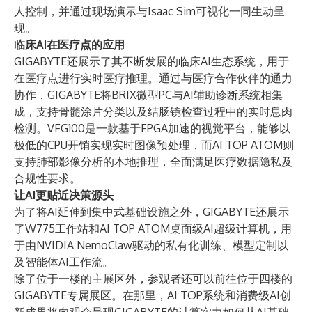
人控制，并通过现场演示与Isaac Sim可视化一同生动呈
现。
临床AI在医疗点的应用
GIGABYTE还展示了其不断发展的临床AI生态系统，用于
在医疗点进行实时医疗推理。通过与医疗合作伙伴的通力
协作，GIGABYTE将BRIX微型PC与AI辅助诊断系统相集
成，支持骨髓涂片分类以及结肠镜检查过程中的实时息肉
检测。VFG100是一款基于FPGA加速的视觉平台，能够以
极低的CPU开销实现实时图像预处理，而
AI TOP ATOM
则
支持肺部影像分析的本地推理，全面满足医疗数据隐私及
合规性要求。
让AI更贴近决策源头
为了将AI延伸到集中式基础设施之外，GIGABYTE还展示
了
W775工作站
和AI TOP ATOM桌面级AI超级计算机，用
于由NVIDIA NemoClaw驱动的私有化训练、模型定制以
及智能体AI工作流。
除了位于一楼的主展区外，参观者还可以前往位于四楼的
GIGABYTE专属展区。在那里，AI TOP系统和消费级AI创