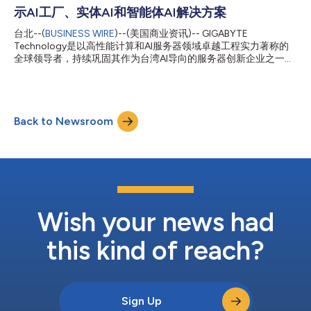
智能转型的核心是人工智能工厂，从而将网络和用户数据转化为运
示AI工厂、实体AI和智能体AI解决方案
营智能及商业化人工智能服务。GIGABYTE通过GB300 NVL72平
台满足这一需求，这款液冷机架级平台在单一系统中集成了72颗
台北--(
BUSINESS WIRE
)--(美国商业资讯)-- GIGABYTE
NVIDIA Blackwell Ultra GPU和36颗NVIDIA Grace™ CPU。GB300
Technology是以高性能计算和AI服务器领域卓越工程实力著称的
NVL72通过NVIDIA Quantum-X800 InfiniBand或NVIDIA
全球领导者，持续巩固其作为台湾AI导向的服务器创新企业之一的
Spectrum-X™以太网及NVIDIA ConnectX®-8 SuperNIC™进行连
地位。在2026年国际消费电子展(CES)上，GIGABYTE将以“AI
接，专为大规...
Forward”为主题，呈现其完整的计算生态系统——重点展示其技
术如何成为下一代AI基础设施的计算核心，为云端、边缘和个人设
备的AI发展提供支持，同时通过全栈解决方案助力企业以更快速
Back to Newsroom
度、更大规模和更高效率部署AI。 打造面向未来的AI工厂
GIGABYTE推出一站式AI数据中心解决方案GIGAPOD，该方案采用
模块化“积木式设计”，整合高性能服务器、高速网络和GIGABYTE
POD Manager (GPM)软件，能够简化AI基础设施的设计、部署和验
证流程，进而加速企业AI工厂的创建。 GIGAPOD的核心是部署
G4L4 / G4L3直接液冷服务器，这些服务器支持Intel® Xeon® 6处
理器并基于NVIDIA HGX B300系统，同时兼容AMD EPYC™
9005/9004处理器和AMD Ins...
Wish your news had
this kind of reach?
Sign Up