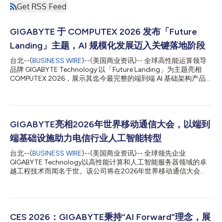
Get RSS Feed
GIGABYTE 于 COMPUTEX 2026 发布「Future
Landing」主题，AI 规模化发展迈入关键落地阶段
台北--(
BUSINESS WIRE
)--(美国商业资讯)-- 全球高性能运算领导
品牌 GIGABYTE Technology 以「Future Landing」为主题亮相
COMPUTEX 2026，展示其迄今最完整的端到端 AI 基础架构产品
阵容。随着 AI 正式从模型训练阶段迈向大规模推理与实际运营应
用，产业关注的核心议题已从“能否打造 AI”，转向“如何以更高效率
与可靠性，实现 AI 的规模化部署、稳定营运与长期持续发展”。 在
COMPUTEX 展会上，GIGABYTE 围绕生产级 AI 基础架构生命周期
的三大核心阶段规划展示内容： Ready：完成整合建置、模拟验证
GIGABYTE亮相2026年世界移动通信大会，以端到
及部署准备的一体化系统。 Deployable：针对多元应用环境打
端基础设施助力电信行业人工智能转型
造、可快速导入实施的模块化集群架构。 Happening：已在真实
世界环境中投入运行、持续创造价值并支撑业务运作的 AI 系统。
台北--(
BUSINESS WIRE
)--(美国商业资讯)-- 全球领先企业
「AI Ready」基础架构时代全面来临 当前，AI 工作负载已从集中式
GIGABYTE Technology以高性能计算和人工智能服务器领域的卓
训练集群，延伸至分布式推理部署，以及需要设备依据实时数据即
越工程技术而闻名于世。该公司将在2026年世界移动通信大会
时决策与响应的实体应用场景。在这一发展进程中，产业对于基础
（MWC 2026）上全面扩展其专为电信行业设计的端到端人工智能
架构的要求，已不再局限于单一组件性...
基础设施产品组合。随着电信网络从数据载体向人工智能驱动的数
字平台转型，GIGABYTE的端到端产品解决方案助力运营商将海量
网络数据转化为智能洞察、自动化能力及全新收入来源。 从网络
数据到人工智能价值：构建电信企业的人工智能工厂 电信向人工
CES 2026：GIGABYTE秉持“AI Forward”理念，展