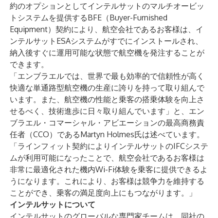
約のオプションとしてインテルサットのマルチオービッ
トシステムを提供するBFE（Buyer-Furnished
Equipment）契約により、航空会社であるお客様は、イ
ンテルサットESAシステムがすでにインストールされ、
納入後すぐに運用可能な状態で航空機を発注することが
できます。
「エンブラエルでは、世界で最も効率的で信頼性が高く
快適な単通路型航空機の生産に誇りを持って取り組んで
います。また、航空機の性能と乗客の搭乗体験を向上さ
せるべく、技術進歩に日々取り組んでいます」と、エン
ブラエル・コマーシャル・アビエーションの最高商務責
任者（CCO）であるMartyn Holmes氏は述べています。
「ラインフィット契約によりインテルサットのIFCシステ
ムが利用可能になったことで、航空会社であるお客様は
非常に最適化された機内Wi-Fi体験を乗客に提供できるよ
うになります。これにより、お客様は競争力を維持する
ことができ、乗客の満足度向上にもつながります。」
インテルサットについて
インテルサットのグローバルな専門家チームは、同社の