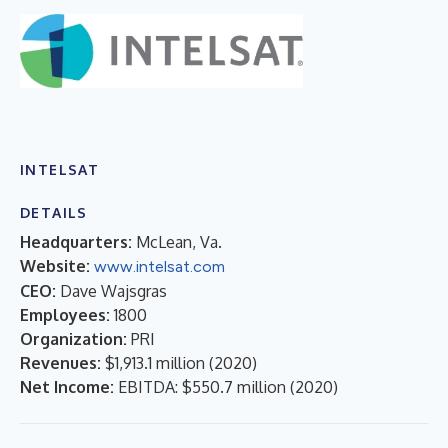
INTELSAT
DETAILS
Headquarters:
McLean, Va.
Website:
www.intelsat.com
CEO:
Dave Wajsgras
Employees:
1800
Organization:
PRI
Revenues:
$1,913.1 million
(
2020
)
Net Income:
EBITDA: $550.7 million
(
2020
)