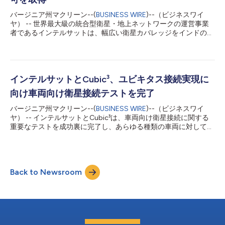
地域の数千人の若者に教育へのデジタル架け橋を築きます。 イ
ンテルサットは、南スーダンで7か所、ウガンダで3か所、合計
バージニア州マクリーン--(
BUSINESS WIRE
)--（ビジネスワイ
10か所のセンターに衛星接続を提供します。この3年間のパート
ヤ） -- 世界最大級の統合型衛星・地上ネットワークの運営事業
ナーシップ期間を通じて、インテルサットは設備、マネージド接
者であるインテルサットは、幅広い衛星カバレッジをインドの放
続サービス、設置、継続的な技術サポートを提供します。この画
送メディア企業に対して直接提供する認可をインド政府から取得
期的な取り組みにより、従来の接続インフラでは現代的なオンラ
した初の外国衛星通信事業者の1社となりました。これは、イン
イン教育に対応できなかった地域社会に、信頼性の高いインター
テルサットの新サービスの提供とインドへの追加投資の歩みを加
ネットアクセスを提供します。 「教育は平和の...
速させることになる、規制上の重要な成果です。 同社は、イン
ドでCバンドの帯域を利用する4機のGEO衛星（静止衛星）、IS-
インテルサットとCubic³、ユビキタス接続実現に
17号、IS-20号、IS-36号、IS-39号の認可を確保しました。今回
向け車両向け衛星接続テストを完了
認可を受けた衛星フリートは、インドの力強い放送メディア業界
を主なサービス提供対象として、インド亜大陸全域およびインド
バージニア州マクリーン--(
BUSINESS WIRE
)--（ビジネスワイ
から世界の他地域に向けたコンテンツの提供・配信能力を強化し
ヤ） -- インテルサットとCubic³は、車両向け衛星接続に関する
ます。この規制上のマイルストーンは、インテルサットのインド
重要なテストを成功裏に完了し、あらゆる種類の車両に対してシ
におけるプレゼンスの拡大と、地域における技術的進歩の促進に
ームレスな接続サービスを提供するという共同ミッションにおけ
対する同社の取り組みを強調するものです。 「今回の認可は、
る大きな節目を迎えました。 このテストでは、インテルサット
インドの宇宙ビジネス業界に対する貢献においてインテルサット
の衛星とCubic³のソフトウェア・プラットフォームとの統合が成
が重要な一歩を踏み出したこと...
功裏に実証され、地上ネットワークと非地上系ネットワークがシ
Back to Newsroom
ームレスに連携することで、場所を問わず常時接続を実現できる
ことを示しました。 「今回の基本合意書の締結とテストの成功
により、真のユビキタス接続というビジョンに一歩近づきまし
た」と、インテルサットの最高技術責任者であるブルーノ・フロ
モンは述べています。 「インテルサットの衛星技術とCubic³の
革新的なコネクティビティ・プラットフォームを組み合わせるこ