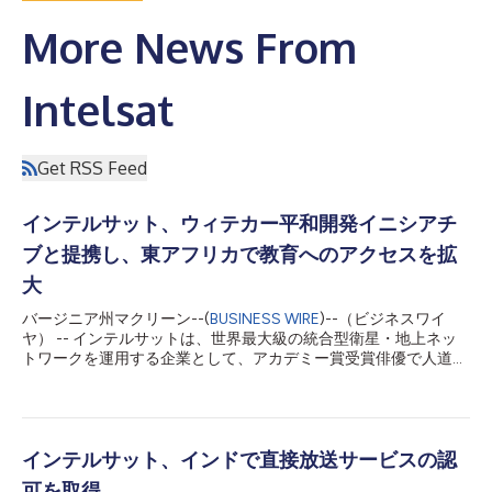
More News From
Intelsat
Get RSS Feed
インテルサット、ウィテカー平和開発イニシアチ
ブと提携し、東アフリカで教育へのアクセスを拡
大
バージニア州マクリーン--(
BUSINESS WIRE
)--（ビジネスワイ
ヤ） -- インテルサットは、世界最大級の統合型衛星・地上ネッ
トワークを運用する企業として、アカデミー賞受賞俳優で人道活
動家のフォレスト・ウィテカー氏が設立した非営利団体「ウィテ
カー平和開発イニシアチブ（WPDI）」と画期的なパートナーシ
ップを締結し、アフリカの紛争影響地域における教育アクセスの
革新に取り組みます。この提携により、WPDIのコミュニティ学
習センターに、南スーダンおよびウガンダで初めて高速インター
インテルサット、インドで直接放送サービスの認
ネット接続を提供し、インフラが十分でない、または損なわれた
可を取得