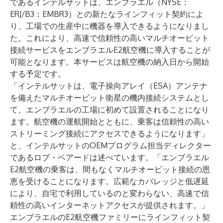
である
インテルサット
は、エンブラエル（NYSE：
ERJ/B3：EMBR3）との新たなラインフィット契約によ
り、工場での生産中に機器を導入できるようになりまし
た。これにより、高速で信頼性の高いマルチオービット
接続サービスをエンブラエルE2航空機に導入することが
可能となります。本サービスは航空機の納入日から開始
する予定です。
「インテルサットは、電子操向アレイ（ESA）アンテナ
を備えたマルチオービット衛星の機内接続システムとし
て、エンブラエルの工場に初めて設置されることになり
ます。航空機の運航開始とともに、乗客は信頼性の高い
ストリーミング接続にアクセスできるようになります」
と、インテルサットのOEMプログラム担当ディレクター
であるロブ・ベアードは述べています。「エンブラエル
E2航空機の乗客は、間もなくマルチオービット接続の恩
恵を受けることになります。広範なカバレッジと低遅延
により、自宅で利用しているのと変わらない、高速で信
頼性の高いインターネットアクセスが提供されます。」
エンブラエルのE2航空機ファミリーにラインフィット契