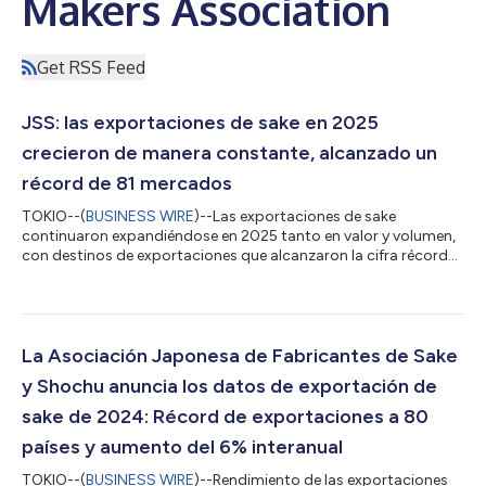
Makers Association
Get RSS Feed
JSS: las exportaciones de sake en 2025
crecieron de manera constante, alcanzado un
récord de 81 mercados
TOKIO--(
BUSINESS WIRE
)--Las exportaciones de sake
continuaron expandiéndose en 2025 tanto en valor y volumen,
con destinos de exportaciones que alcanzaron la cifra récord
de 81 países y regiones. El valor de las exportaciones aumentó
un 6 % interanual hasta ascender a 45 900 millones de yenes,
mientras que el volumen de las exportaciones subió un 8 %
hasta alcanzar los 33,55 millones de litros (3,73 millones de
cajas de 9 litros), lo que marcó el segundo mejor resultado de
La Asociación Japonesa de Fabricantes de Sake
exportaciones que se...
y Shochu anuncia los datos de exportación de
sake de 2024: Récord de exportaciones a 80
países y aumento del 6% interanual
TOKIO--(
BUSINESS WIRE
)--Rendimiento de las exportaciones