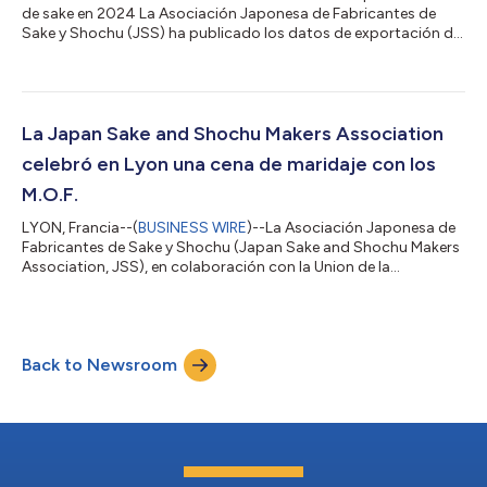
de sake en 2024 La Asociación Japonesa de Fabricantes de
Sake y Shochu (JSS) ha publicado los datos de exportación de
sake de 2024. El valor total de las exportaciones alcanzó los 43
500 millones de yenes, lo que supone un aumento del 6% con
respecto al año anterior, con 3,45 millones de cajas (que
equivalen a 9 litros) enviadas a una cifra récord de 80 países.
Desde 2020, el valor de las exportaciones se ha multiplicado
La Japan Sake and Shochu Makers Association
por 1,8, el preci...
celebró en Lyon una cena de maridaje con los
M.O.F.
LYON, Francia--(
BUSINESS WIRE
)--La Asociación Japonesa de
Fabricantes de Sake y Shochu (Japan Sake and Shochu Makers
Association, JSS), en colaboración con la Union de la
Sommellerie Française, organizó una cena en el Institute Lyfe
(antiguo Instituto Paul Bocuse) de Lyon, Francia, el 19 de febrero
a las 19.00 horas. Siete sumilleres que ostentan el título de
“Mejor Artesano de Francia” (M.O.F.), un galardón concedido a
Back to Newsroom
artesanos con conocimientos avanzados considerados dignos
sucesores de la c...