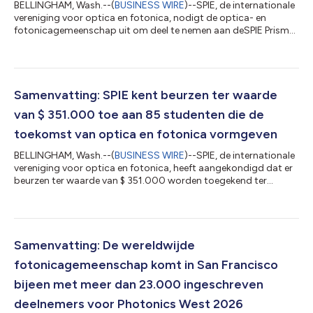
BELLINGHAM, Wash.--(
BUSINESS WIRE
)--SPIE, de internationale
vereniging voor optica en fotonica, nodigt de optica- en
fotonicagemeenschap uit om deel te nemen aan deSPIE Prism
Awards van dit jaar. Met deze prijzen worden uitmuntende
nieuwe producten erkend die veel impact maken op de markt.
De winnaars worden bekendgemaakt tijdens de veelbesproken
prijsuitreiking op 3 februari 2027, die plaatsvindt tijdens SPIE
Photonics West in San Francisco, Californië. Deze prijzen, die
Samenvatting: SPIE kent beurzen ter waarde
ook wel de 'Oscars van...
van $ 351.000 toe aan 85 studenten die de
toekomst van optica en fotonica vormgeven
BELLINGHAM, Wash.--(
BUSINESS WIRE
)--SPIE, de internationale
vereniging voor optica en fotonica, heeft aangekondigd dat er
beurzen ter waarde van $ 351.000 worden toegekend ter
ondersteuning van 85 SPIE-studentleden die optica, fotonica of
een verwant vakgebied studeren. De beurzen variëren van $
3.000 tot $ 11.000 en de winnaars worden geselecteerd door
de SPIE-beurzencommissie uit een lijst met aanvragers. "Ik zet
me met hart en ziel in voor de inclusie van vrouwen en andere
Samenvatting: De wereldwijde
ondervertegenwoord...
fotonicagemeenschap komt in San Francisco
bijeen met meer dan 23.000 ingeschreven
deelnemers voor Photonics West 2026