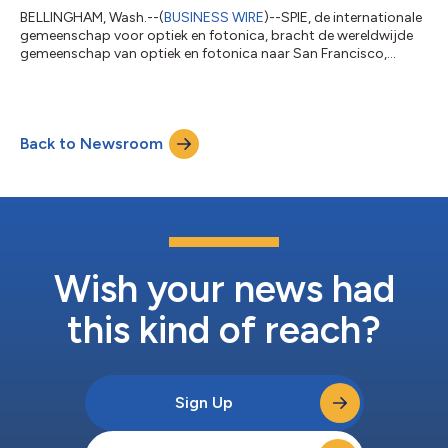
BELLINGHAM, Wash.--(
BUSINESS WIRE
)--SPIE, de internationale
gemeenschap voor optiek en fotonica, bracht de wereldwijde
gemeenschap van optiek en fotonica naar San Francisco,
Californië, voor opnieuw een succesvolle en boeiende Photonics
West. Met meer dan 23.000 ingeschreven deelnemers, verbond
de jaarlijkse conferentie en beurs aanwezigen uit 40 landen, wat
de landgrenzenoverschrijdende en samenwerkende geest van
Back to Newsroom
deze interdisciplinaire industrie illustreert. Het dynamische
evenement ging door...
Wish your news had
this kind of reach?
Sign Up