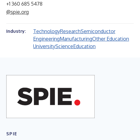
+1 360 685 5478
@spie.org
Technology
Research
Semiconductor
Industry:
Engineering
Manufacturing
Other Education
University
Science
Education
SPIE