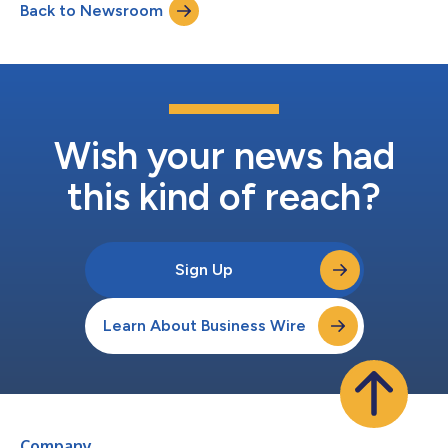
Back to Newsroom
basato sul tema “Between Lives” in tre aree: Plant Area, Farm
Area e Factory Area. N...
Wish your news had
this kind of reach?
Sign Up
Learn About Business Wire
Company