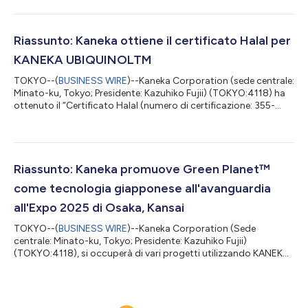
scorso luglio ha ottenuto la certificazione CE (*2) ai sensi del
Regolamento europeo sui dispositivi medici (*3) e sarà
distribuita principalmente in Europa tramite Kaneka Medical
Europe N.V. i-ED COIL™ offre un livello di flessibilità ineguagliato
Riassunto: Kaneka ottiene il certificato Halal per
gra...
KANEKA UBIQUINOLTM
TOKYO--(
BUSINESS WIRE
)--Kaneka Corporation (sede centrale:
Minato-ku, Tokyo; Presidente: Kazuhiko Fujii) (TOKYO:4118) ha
ottenuto il “Certificato Halal (numero di certificazione: 355-
TSRI/24)” per il suo ingrediente alimentare funzionale in polvere,
KANEKA UBIQUINOLTM (forma attiva del coenzima Q10), al
termine della valutazione condotta dallo Shariah Research
Institute della Takushoku University, rilasciato dalla JAPAN
MUSLIM ASSOCIATION, ente religioso, in data 28 maggio. La
Riassunto: Kaneka promuove Green Planet™
certificazione Ha...
come tecnologia giapponese all'avanguardia
all'Expo 2025 di Osaka, Kansai
TOKYO--(
BUSINESS WIRE
)--Kaneka Corporation (Sede
centrale: Minato-ku, Tokyo; Presidente: Kazuhiko Fujii)
(TOKYO:4118), si occuperà di vari progetti utilizzando KANEKA
Biodegradable Polymer Green Planet™ (di seguito, Green Planet)
come azienda di supporto e sponsor del Padiglione Giappone
all'Expo 2025 Osaka, Kansai (di seguito, il Padiglione Giappone).
Il Padiglione Giappone esprimerà il concetto di circolarità