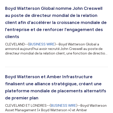
Boyd Watterson Global nomme John Creswell
au poste de directeur mondial de la relation
client afin d’accélérer la croissance mondiale de
l’entreprise et de renforcer l’engagement des
clients
CLEVELAND--(
BUSINESS WIRE
)--Boyd Watterson Global a
annoncé aujourd’hui avoir recruté John Creswell au poste de
directeur mondial de la relation client, une fonction de direction
nouvellement créée pour refléter l’engagement continu de la
société en faveur de la croissance et son évolution vers une
plateforme mondiale de placements alternatifs de premier plan.
À ce poste, M. Creswell supervisera les ventes mondiales, la
relation client et les efforts de marketing aux États-Unis, en
Boyd Watterson et Amber Infrastructure
Europe et da...
finalisent une alliance stratégique, créant une
plateforme mondiale de placements alternatifs
de premier plan
CLEVELAND ET LONDRES--(
BUSINESS WIRE
)--Boyd Watterson
Asset Management (« Boyd Watterson ») et Amber